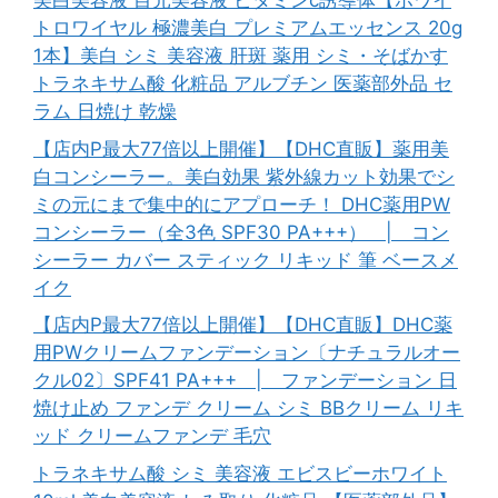
美白美容液 目元美容液 ビタミンc誘導体【ホワイ
トロワイヤル 極濃美白 プレミアムエッセンス 20g
1本】美白 シミ 美容液 肝斑 薬用 シミ・そばかす
トラネキサム酸 化粧品 アルブチン 医薬部外品 セ
ラム 日焼け 乾燥
【店内P最大77倍以上開催】【DHC直販】薬用美
白コンシーラー。美白効果 紫外線カット効果でシ
ミの元にまで集中的にアプローチ！ DHC薬用PW
コンシーラー（全3色 SPF30 PA+++） | コン
シーラー カバー スティック リキッド 筆 ベースメ
イク
【店内P最大77倍以上開催】【DHC直販】DHC薬
用PWクリームファンデーション〔ナチュラルオー
クル02〕SPF41 PA+++ | ファンデーション 日
焼け止め ファンデ クリーム シミ BBクリーム リキ
ッド クリームファンデ 毛穴
トラネキサム酸 シミ 美容液 エビスビーホワイト