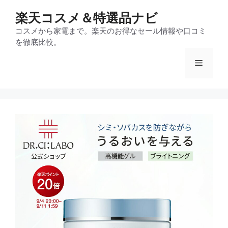
コ
楽天コスメ＆特選品ナビ
ン
テ
コスメから家電まで。楽天のお得なセール情報や口コミ
を徹底比較。
ン
ツ
メ
へ
ス
ニ
キ
ッ
プ
ュ
ー