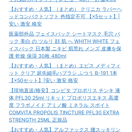
【おすすめ・人気】（まとめ） クリニカ ラバーヘ
ッドコンパクトソフト 色指定不可 【×5セット】|
安い 激安 格安
医薬部外品 フェイスパック シートマスク 毛穴 パ
ック 美白 の ツルリ 顔 肌 へ WHITH WHITE フェ
イスパック 日本製 ニキビ 肌荒れ メンズ 皮膚を保
護 乾燥 保湿 30枚 480ml
【おすすめ・人気】（まとめ）エビス メディフィ
ット クリア 超先細毛ハブラシ ふつう B-191 1本
【×50セット】|安い 激安 格安
【現地直送/格安】コンビタ プロポリス チンキ 液
体 PFL30 25ml リキッド プロポリスエキス 高濃
度 フラボノイド アミノ酸 ミネラル スポイト
COMVITA PROPOLIS TINCTURE PFL30 EXTRA
STRENGTH 25ML 正規品
【おすすめ・人気】アルファックス 腰スッキリン