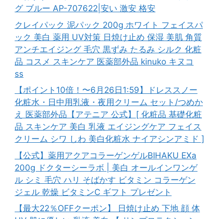
グ ブルー AP-707622|安い 激安 格安
クレイパック 泥パック 200g ホワイト フェイスパ
ック 美白 薬用 UV対策 日焼け止め 保湿 美肌 角質
アンチエイジング 毛穴 黒ずみ たるみ シルク 化粧
品 コスメ スキンケア 医薬部外品 kinuko キヌコ
ss
【ポイント10倍！〜6月26日1:59】ドレススノー
化粧水・日中用乳液・夜用クリーム セット/つめか
え 医薬部外品【アテニア 公式】[ 化粧品 基礎化粧
品 スキンケア 美白 乳液 エイジングケア フェイス
クリーム シワ しわ 美白化粧水 ナイアシンアミド ]
【公式】薬用アクアコラーゲンゲルBIHAKU EXa
200g ドクターシーラボ | 美白 オールインワンゲ
ル シミ 毛穴 ハリ そばかす ビタミン コラーゲン
ジェル 乾燥 ビタミンC ギフト プレゼント
【最大22％OFFクーポン】 日焼け止め 下地 顔 体