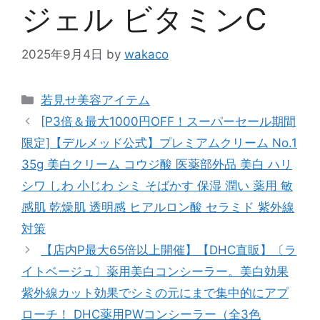
ジェル ビタミンC
2025年9月4日
by
wakaco
カ
若見せ美容アイテム
テ
[P3倍＆最大1000円OFF！スーパーセール期間
ゴ
限定]【デルメッド公式】プレミアムクリーム No.1
リ
35g 美白クリーム コウジ酸 医薬部外品 美白 ハリ
ー
シワ しわ 小じわ シミ そばかす 保湿 潤い 薬用 敏
感肌 乾燥肌 透明感 ヒアルロン酸 セラミド 紫外線
対策
【店内P最大65倍以上開催】【DHC直販】〔ラ
イトベージュ〕薬用美白コンシーラー。美白効果
紫外線カット効果でシミの元にまで集中的にアプ
ローチ！ DHC薬用PWコンシーラー（全3色