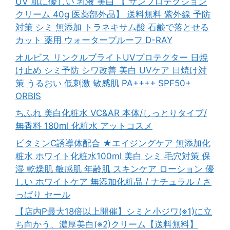
UV 肌に優しい 乳液 美白 【 サンプロテクション
クリーム 40g 医薬部外品】 送料無料 紫外線 予防
対策 シミ 無添加 トラネキサム酸 石鹸で落とせる
カット 薬用 ウォータープルーフ D-RAY
オルビス リンクルブライトUVプロテクター 日焼
け止め シミ予防 シワ改善 美白 UVケア 日焼け対
策 うるおい 低刺激 敏感肌 PA++++ SPF50+
ORBIS
ちふれ 美白化粧水 VC&AR 本体/しっとりタイプ/
無香料 180ml 化粧水 アットコスメ
ビタミンC誘導体配合 ★エイジングケア 無添加化
粧水 ホワイト化粧水100ml 美白 シミ 毛穴対策 保
湿 乾燥肌 敏感肌 年齢肌 スキンケア ローション 優
しい ホワイトケア 無添加化粧品 / ナチュラル / さ
っぱり セール
【店内P最大18倍以上開催】シミと小ジワ(※1)に立
ち向かう、濃厚美白(※2)クリーム【送料無料】