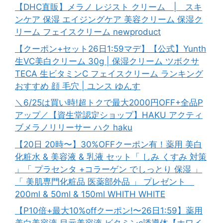
【DHC直販】メラノ レジスト クリーム | スキ
ンケア 保湿 エイジングケア 美容クリーム 保湿ク
リーム フェイスクリーム newproduct
【クーポン+セット26日1:59マデ】【公式】Yunth
生VC美白クリーム 30g | 保湿クリーム ツボクサ
TECA 生ビタミンC フェイスクリーム ランキング
おすすめ 顔 毛穴 | ユンス ゆんす
＼6/25は買い時!超トクで最大2000円OFF+全品P
アップ／【資生堂認定ショップ】HAKU アクティ
ブメラノリリーサー ハク haku
【20日 20時〜】30%OFFクーポン有！薬用 美白
化粧水 & 美容液 & 乳液 セット「 しみ くすみ 対策
」「 プラセンタ +コラーゲン でしっとり 保湿 」
「 美肌専門化粧品 医薬部外品 」 プレゼント
200ml & 50ml & 150ml WHITH WHITE
【P10倍+最大10%offクーポン!〜26日1:59】薬用