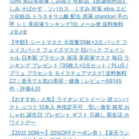
10ml 美白美容液 しみ取り 化粧品 【医薬部外品】
しみ そばかす ソバカス くすみ 対策 ebis エビ
ス化粧品 トラネキサム酸 配合 原液 shimitori 手の
甲 シミ 美容液ランキング1位 メール便 送料無料
メBメB
【半額】シートマスク 大容量35枚×2点 パック フ
ェイスパック フェイスマスク 顔パック フェイシ
ャル 日本製 プラセンタ 保湿 美容液マスク 毎日 ラ
ンキング プレゼント [35枚入×2点セット / PLuS /
プリュ プラセンタ モイスチュアマスク] 送料無料
ZZ｜楽天で人気の美容・健康｜レビュー69145
件・評価4.51
【おすすめ・人気】ライオン ビトイーン 超コンパ
クト ふつう 12本入 色指定不可 安い 激安 格安 お
しゃれ 誕生日 プレゼント ギフト 引越し 新生活 ホ
ワイトデー
【20日 20時〜】20%OFFクーポン有！【楽天ラン