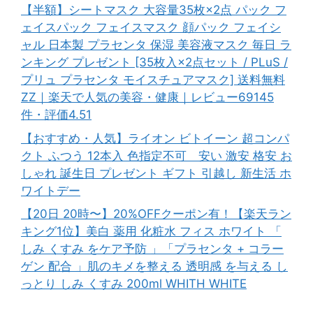
【半額】シートマスク 大容量35枚×2点 パック フ
ェイスパック フェイスマスク 顔パック フェイシ
ャル 日本製 プラセンタ 保湿 美容液マスク 毎日 ラ
ンキング プレゼント [35枚入×2点セット / PLuS /
プリュ プラセンタ モイスチュアマスク] 送料無料
ZZ｜楽天で人気の美容・健康｜レビュー69145
件・評価4.51
【おすすめ・人気】ライオン ビトイーン 超コンパ
クト ふつう 12本入 色指定不可 安い 激安 格安 お
しゃれ 誕生日 プレゼント ギフト 引越し 新生活 ホ
ワイトデー
【20日 20時〜】20%OFFクーポン有！【楽天ラン
キング1位】美白 薬用 化粧水 フィス ホワイト 「
しみ くすみ をケア予防 」「プラセンタ + コラー
ゲン 配合 」肌のキメを整える 透明感 を与える し
っとり しみ くすみ 200ml WHITH WHITE