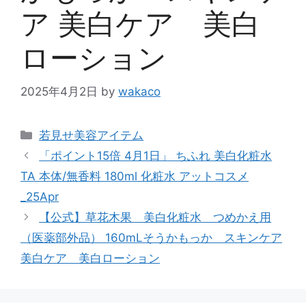
ア 美白ケア 美白
ローション
2025年4月2日
by
wakaco
カ
若見せ美容アイテム
テ
「ポイント15倍 4月1日」 ちふれ 美白化粧水
ゴ
TA 本体/無香料 180ml 化粧水 アットコスメ
リ
_25Apr
ー
【公式】草花木果 美白化粧水 つめかえ用
（医薬部外品） 160mLそうかもっか スキンケア
美白ケア 美白ローション