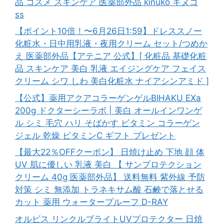
品 コスメ スキンケア 医薬部外品 kinuko キヌコ
ss
【ポイント10倍！〜6月26日1:59】ドレススノー
化粧水・日中用乳液・夜用クリーム セット/つめか
え 医薬部外品【アテニア 公式】[ 化粧品 基礎化粧
品 スキンケア 美白 乳液 エイジングケア フェイス
クリーム シワ しわ 美白化粧水 ナイアシンアミド ]
【公式】薬用アクアコラーゲンゲルBIHAKU EXa
200g ドクターシーラボ | 美白 オールインワンゲ
ル シミ 毛穴 ハリ そばかす ビタミン コラーゲン
ジェル 乾燥 ビタミンC ギフト プレゼント
【最大22％OFFクーポン】 日焼け止め 下地 顔 体
UV 肌に優しい 乳液 美白 【 サンプロテクション
クリーム 40g 医薬部外品】 送料無料 紫外線 予防
対策 シミ 無添加 トラネキサム酸 石鹸で落とせる
カット 薬用 ウォータープルーフ D-RAY
オルビス リンクルブライトUVプロテクター 日焼