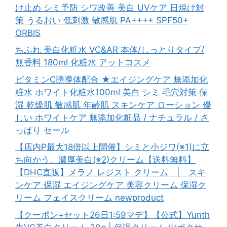
け止め シミ予防 シワ改善 美白 UVケア 日焼け対
策 うるおい 低刺激 敏感肌 PA++++ SPF50+
ORBIS
ちふれ 美白化粧水 VC&AR 本体/しっとりタイプ/
無香料 180ml 化粧水 アットコスメ
ビタミンC誘導体配合 ★エイジングケア 無添加化
粧水 ホワイト化粧水100ml 美白 シミ 毛穴対策 保
湿 乾燥肌 敏感肌 年齢肌 スキンケア ローション 優
しい ホワイトケア 無添加化粧品 / ナチュラル / さ
っぱり セール
【店内P最大18倍以上開催】シミと小ジワ(※1)に立
ち向かう、濃厚美白(※2)クリーム【送料無料】
【DHC直販】メラノ レジスト クリーム | スキ
ンケア 保湿 エイジングケア 美容クリーム 保湿ク
リーム フェイスクリーム newproduct
【クーポン+セット26日1:59マデ】【公式】Yunth