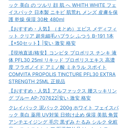
ック 美白 の ツルリ 顔 肌 へ WHITH WHITE フェ
イスパック 日本製 ニキビ 肌荒れ メンズ 皮膚を保
護 乾燥 保湿 30枚 480ml
【おすすめ・人気】（まとめ）エビス メディフィ
ット クリア 超先細毛ハブラシ ふつう B-191 1本
【×50セット】|安い 激安 格安
【現地直送/格安】コンビタ プロポリス チンキ 液
体 PFL30 25ml リキッド プロポリスエキス 高濃
度 フラボノイド アミノ酸 ミネラル スポイト
COMVITA PROPOLIS TINCTURE PFL30 EXTRA
STRENGTH 25ML 正規品
【おすすめ・人気】アルファックス 腰スッキリン
グ ブルー AP-707622|安い 激安 格安
クレイパック 泥パック 200g ホワイト フェイスパ
ック 美白 薬用 UV対策 日焼け止め 保湿 美肌 角質
アンチエイジング 毛穴 黒ずみ たるみ シルク 化粧