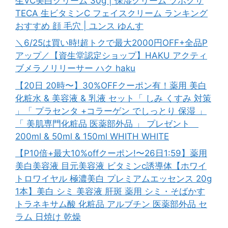
生VC美白クリーム 30g | 保湿クリーム ツボクサ
TECA 生ビタミンC フェイスクリーム ランキング
おすすめ 顔 毛穴 | ユンス ゆんす
＼6/25は買い時!超トクで最大2000円OFF+全品P
アップ／【資生堂認定ショップ】HAKU アクティ
ブメラノリリーサー ハク haku
【20日 20時〜】30%OFFクーポン有！薬用 美白
化粧水 & 美容液 & 乳液 セット「 しみ くすみ 対策
」「 プラセンタ +コラーゲン でしっとり 保湿 」
「 美肌専門化粧品 医薬部外品 」 プレゼント
200ml & 50ml & 150ml WHITH WHITE
【P10倍+最大10%offクーポン!〜26日1:59】薬用
美白美容液 目元美容液 ビタミンc誘導体【ホワイ
トロワイヤル 極濃美白 プレミアムエッセンス 20g
1本】美白 シミ 美容液 肝斑 薬用 シミ・そばかす
トラネキサム酸 化粧品 アルブチン 医薬部外品 セ
ラム 日焼け 乾燥