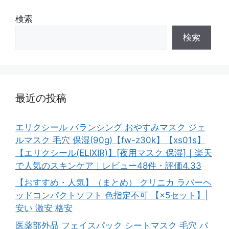
検索
検索
最近の投稿
エリクシール バランシング おやすみマスク ジェ
ルマスク 毛穴 保湿(90g)【fw-z30k】【xs01s】
【エリクシール(ELIXIR)】[夜用マスク 保湿]｜楽天
で人気のスキンケア｜レビュー48件・評価4.33
【おすすめ・人気】（まとめ） クリニカ ラバーヘ
ッドコンパクトソフト 色指定不可 【×5セット】|
安い 激安 格安
医薬部外品 フェイスパック シートマスク 毛穴 パ