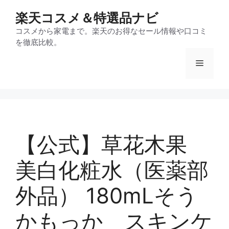
コ
楽天コスメ＆特選品ナビ
ン
テ
コスメから家電まで。楽天のお得なセール情報や口コミ
を徹底比較。
ン
ツ
メ
へ
ス
ニ
キ
ッ
プ
ュ
【公式】草花木果
ー
美白化粧水（医薬部
外品） 180mLそう
かもっか スキンケ