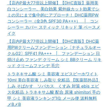
【店内P最大77倍以上開催】【DHC直販】薬用美
白コンシーラー。美白効果 紫外線カット効果でシ
ミの元にまで集中的にアプローチ！ DHC薬用PW
コンシーラー（全3色 SPF30 PA+++） | コン
シーラー カバー スティック リキッド 筆 ベースメ
イク
【店内P最大77倍以上開催】【DHC直販】DHC薬
用PWクリームファンデーション〔ナチュラルオー
クル02〕SPF41 PA+++ | ファンデーション 日
焼け止め ファンデ クリーム シミ BBクリーム リキ
ッド クリームファンデ 毛穴
トラネキサム酸 シミ 美容液 エビスビーホワイト
10ml 美白美容液 しみ取り 化粧品 【医薬部外品】
しみ そばかす ソバカス くすみ 対策 ebis エビ
ス化粧品 トラネキサム酸 配合 原液 shimitori 手の
甲 シミ 美容液ランキング1位 メール便 送料無料
メBメB