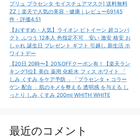
プリュ プラセンタ モイスチュアマスク] 送料無料
ZZ｜楽天で人気の美容・健康｜レビュー69145
件・評価4.51
【おすすめ・人気】ライオン ビトイーン 超コンパ
クト ふつう 12本入 色指定不可 安い 激安 格安 お
しゃれ 誕生日 プレゼント ギフト 引越し 新生活 ホ
ワイトデー
【20日 20時〜】20%OFFクーポン有！【楽天ラン
キング1位】美白 薬用 化粧水 フィス ホワイト 「
しみ くすみ をケア予防 」「プラセンタ + コラー
ゲン 配合 」肌のキメを整える 透明感 を与える し
っとり しみ くすみ 200ml WHITH WHITE
最近のコメント