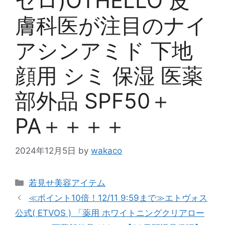
セロ)OTHELLO 皮
膚科医が注目のナイ
アシンアミド 下地
顔用 シミ 保湿 医薬
部外品 SPF50＋
PA＋＋＋＋
2024年12月5日
by
wakaco
カ
若見せ美容アイテム
テ
≪ポイント10倍！12/11 9:59まで≫エトヴォス
ゴ
公式( ETVOS ) 「薬用 ホワイトニングクリアロー
リ