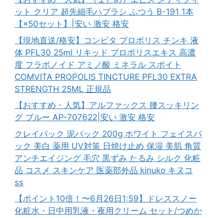
ット クリア 超先細毛ハブラシ ふつう B-191 1本
【×50セット】|安い 激安 格安
【現地直送/格安】コンビタ プロポリス チンキ 液
体 PFL30 25ml リキッド プロポリスエキス 高濃
度 フラボノイド アミノ酸 ミネラル スポイト
COMVITA PROPOLIS TINCTURE PFL30 EXTRA
STRENGTH 25ML 正規品
【おすすめ・人気】アルファックス 腰スッキリン
グ ブルー AP-707622|安い 激安 格安
クレイパック 泥パック 200g ホワイト フェイスパ
ック 美白 薬用 UV対策 日焼け止め 保湿 美肌 角質
アンチエイジング 毛穴 黒ずみ たるみ シルク 化粧
品 コスメ スキンケア 医薬部外品 kinuko キヌコ
ss
【ポイント10倍！〜6月26日1:59】ドレススノー
化粧水・日中用乳液・夜用クリーム セット/つめか