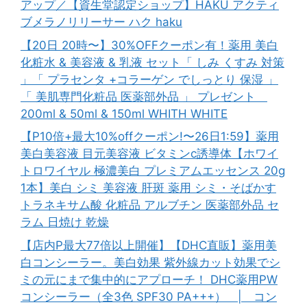
アップ／【資生堂認定ショップ】HAKU アクティ
ブメラノリリーサー ハク haku
【20日 20時〜】30%OFFクーポン有！薬用 美白
化粧水 & 美容液 & 乳液 セット「 しみ くすみ 対策
」「 プラセンタ +コラーゲン でしっとり 保湿 」
「 美肌専門化粧品 医薬部外品 」 プレゼント
200ml & 50ml & 150ml WHITH WHITE
【P10倍+最大10%offクーポン!〜26日1:59】薬用
美白美容液 目元美容液 ビタミンc誘導体【ホワイ
トロワイヤル 極濃美白 プレミアムエッセンス 20g
1本】美白 シミ 美容液 肝斑 薬用 シミ・そばかす
トラネキサム酸 化粧品 アルブチン 医薬部外品 セ
ラム 日焼け 乾燥
【店内P最大77倍以上開催】【DHC直販】薬用美
白コンシーラー。美白効果 紫外線カット効果でシ
ミの元にまで集中的にアプローチ！ DHC薬用PW
コンシーラー（全3色 SPF30 PA+++） | コン