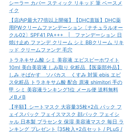
シーラー カバー スティック リキッド 筆 ベースメ
イク
【店内P最大77倍以上開催】【DHC直販】DHC薬
用PWクリームファンデーション〔ナチュラルオー
クル02〕SPF41 PA+++ | ファンデーション 日
焼け止め ファンデ クリーム シミ BBクリーム リキ
ッド クリームファンデ 毛穴
トラネキサム酸 シミ 美容液 エビスビーホワイト
10ml 美白美容液 しみ取り 化粧品 【医薬部外品】
しみ そばかす ソバカス くすみ 対策 ebis エビ
ス化粧品 トラネキサム酸 配合 原液 shimitori 手の
甲 シミ 美容液ランキング1位 メール便 送料無料
メBメB
【半額】シートマスク 大容量35枚×2点 パック フ
ェイスパック フェイスマスク 顔パック フェイシ
ャル 日本製 プラセンタ 保湿 美容液マスク 毎日 ラ
ンキング プレゼント [35枚入×2点セット / PLuS /