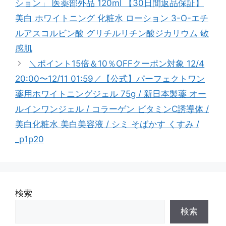
ション」 医薬部外品 120ml 【30日間返品保証】
ー
美白 ホワイトニング 化粧水 ローション 3-O-エチ
ルアスコルビン酸 グリチルリチン酸ジカリウム 敏
感肌
＼ポイント15倍＆10％OFFクーポン対象 12/4
20:00〜12/11 01:59／【公式】パーフェクトワン
薬用ホワイトニングジェル 75g / 新日本製薬 オー
ルインワンジェル / コラーゲン ビタミンC誘導体 /
美白化粧水 美白美容液 / シミ そばかす くすみ /
_p1p20
検索
検索