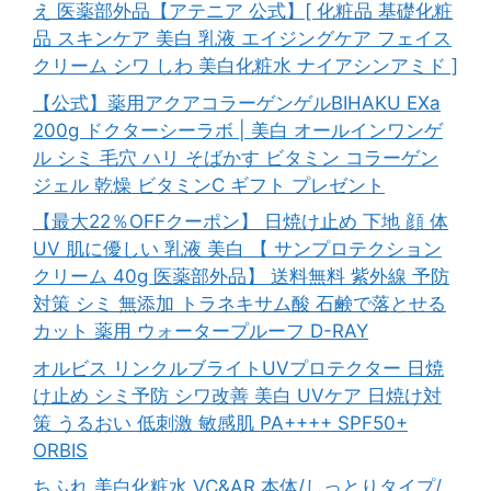
え 医薬部外品【アテニア 公式】[ 化粧品 基礎化粧
品 スキンケア 美白 乳液 エイジングケア フェイス
クリーム シワ しわ 美白化粧水 ナイアシンアミド ]
【公式】薬用アクアコラーゲンゲルBIHAKU EXa
200g ドクターシーラボ | 美白 オールインワンゲ
ル シミ 毛穴 ハリ そばかす ビタミン コラーゲン
ジェル 乾燥 ビタミンC ギフト プレゼント
【最大22％OFFクーポン】 日焼け止め 下地 顔 体
UV 肌に優しい 乳液 美白 【 サンプロテクション
クリーム 40g 医薬部外品】 送料無料 紫外線 予防
対策 シミ 無添加 トラネキサム酸 石鹸で落とせる
カット 薬用 ウォータープルーフ D-RAY
オルビス リンクルブライトUVプロテクター 日焼
け止め シミ予防 シワ改善 美白 UVケア 日焼け対
策 うるおい 低刺激 敏感肌 PA++++ SPF50+
ORBIS
ちふれ 美白化粧水 VC&AR 本体/しっとりタイプ/