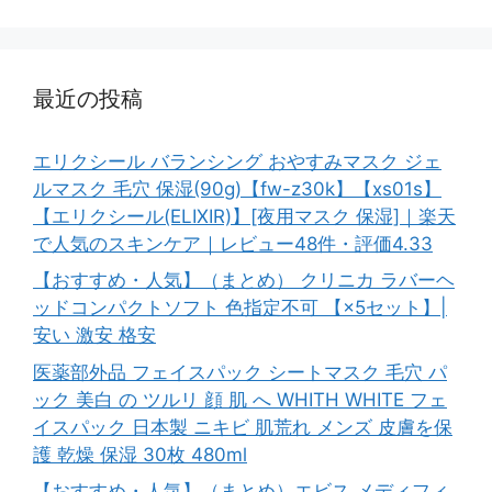
最近の投稿
エリクシール バランシング おやすみマスク ジェ
ルマスク 毛穴 保湿(90g)【fw-z30k】【xs01s】
【エリクシール(ELIXIR)】[夜用マスク 保湿]｜楽天
で人気のスキンケア｜レビュー48件・評価4.33
【おすすめ・人気】（まとめ） クリニカ ラバーヘ
ッドコンパクトソフト 色指定不可 【×5セット】|
安い 激安 格安
医薬部外品 フェイスパック シートマスク 毛穴 パ
ック 美白 の ツルリ 顔 肌 へ WHITH WHITE フェ
イスパック 日本製 ニキビ 肌荒れ メンズ 皮膚を保
護 乾燥 保湿 30枚 480ml
【おすすめ・人気】（まとめ）エビス メディフィ