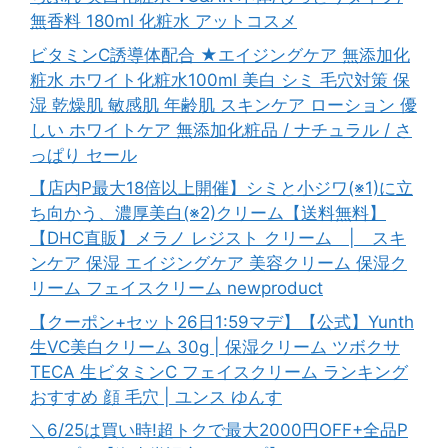
無香料 180ml 化粧水 アットコスメ
ビタミンC誘導体配合 ★エイジングケア 無添加化
粧水 ホワイト化粧水100ml 美白 シミ 毛穴対策 保
湿 乾燥肌 敏感肌 年齢肌 スキンケア ローション 優
しい ホワイトケア 無添加化粧品 / ナチュラル / さ
っぱり セール
【店内P最大18倍以上開催】シミと小ジワ(※1)に立
ち向かう、濃厚美白(※2)クリーム【送料無料】
【DHC直販】メラノ レジスト クリーム | スキ
ンケア 保湿 エイジングケア 美容クリーム 保湿ク
リーム フェイスクリーム newproduct
【クーポン+セット26日1:59マデ】【公式】Yunth
生VC美白クリーム 30g | 保湿クリーム ツボクサ
TECA 生ビタミンC フェイスクリーム ランキング
おすすめ 顔 毛穴 | ユンス ゆんす
＼6/25は買い時!超トクで最大2000円OFF+全品P