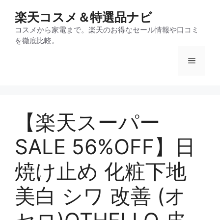
コ
楽天コスメ＆特選品ナビ
ン
テ
コスメから家電まで。楽天のお得なセール情報や口コミ
を徹底比較。
ン
ツ
メ
へ
ス
ニ
キ
ッ
【楽天スーパー
プ
ュ
SALE 56%OFF】日
ー
焼け止め 化粧下地
美白 シワ 改善 (オ