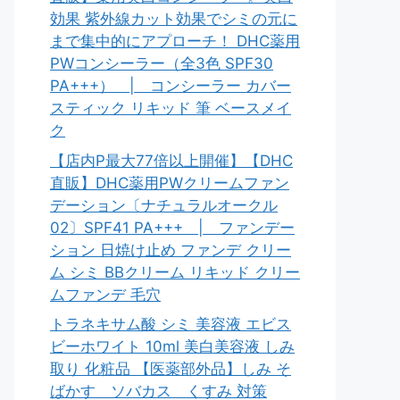
効果 紫外線カット効果でシミの元に
まで集中的にアプローチ！ DHC薬用
PWコンシーラー（全3色 SPF30
PA+++） | コンシーラー カバー
スティック リキッド 筆 ベースメイ
ク
【店内P最大77倍以上開催】【DHC
直販】DHC薬用PWクリームファン
デーション〔ナチュラルオークル
02〕SPF41 PA+++ | ファンデー
ション 日焼け止め ファンデ クリー
ム シミ BBクリーム リキッド クリー
ムファンデ 毛穴
トラネキサム酸 シミ 美容液 エビス
ビーホワイト 10ml 美白美容液 しみ
取り 化粧品 【医薬部外品】しみ そ
ばかす ソバカス くすみ 対策