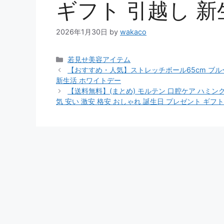
ギフト 引越し 
2026年1月30日
by
wakaco
カ
若見せ美容アイテム
テ
【おすすめ・人気】ストレッチボール65cm ブルー
ゴ
新生活 ホワイトデー
リ
【送料無料】(まとめ) モルテン 口腔ケア ハミングッド
ー
気 安い 激安 格安 おしゃれ 誕生日 プレゼント ギフ