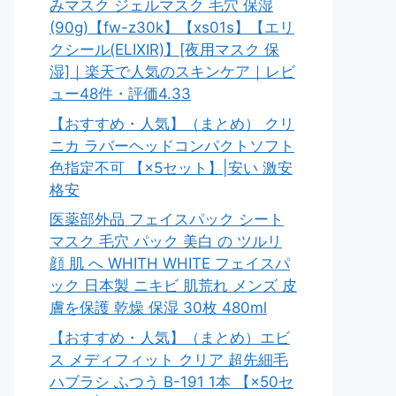
みマスク ジェルマスク 毛穴 保湿
(90g)【fw-z30k】【xs01s】【エリ
クシール(ELIXIR)】[夜用マスク 保
湿]｜楽天で人気のスキンケア｜レビ
ュー48件・評価4.33
【おすすめ・人気】（まとめ） クリ
ニカ ラバーヘッドコンパクトソフト
色指定不可 【×5セット】|安い 激安
格安
医薬部外品 フェイスパック シート
マスク 毛穴 パック 美白 の ツルリ
顔 肌 へ WHITH WHITE フェイスパ
ック 日本製 ニキビ 肌荒れ メンズ 皮
膚を保護 乾燥 保湿 30枚 480ml
【おすすめ・人気】（まとめ）エビ
ス メディフィット クリア 超先細毛
ハブラシ ふつう B-191 1本 【×50セ