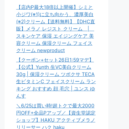
【店内P最大18倍以上開催】シミと
小ジワ(※1)に立ち向かう、濃厚美白
(※2)クリーム【送料無料】【DHC直
販】メラノ レジスト クリーム |
スキンケア 保湿 エイジングケア 美
容クリーム 保湿クリーム フェイス
クリーム newproduct
【クーポン+セット26日1:59マデ】
【公式】Yunth 生VC美白クリーム
30g | 保湿クリーム ツボクサ TECA
生ビタミンC フェイスクリーム ラン
キング おすすめ 顔 毛穴 | ユンス ゆ
んす
＼6/25は買い時!超トクで最大2000
円OFF+全品Pアップ／【資生堂認定
ショップ】HAKU アクティブメラノ
リリーサー ハク haku