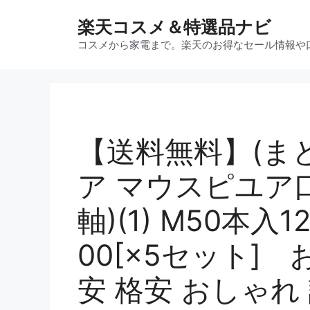
コ
楽天コスメ＆特選品ナビ
ン
テ
コスメから家電まで。楽天のお得なセール情報や
ン
ツ
へ
ス
キ
【送料無料】(まと
ッ
プ
ア マウスピユア
軸)(1) M50本入12
00[×5セット] 
安 格安 おしゃれ