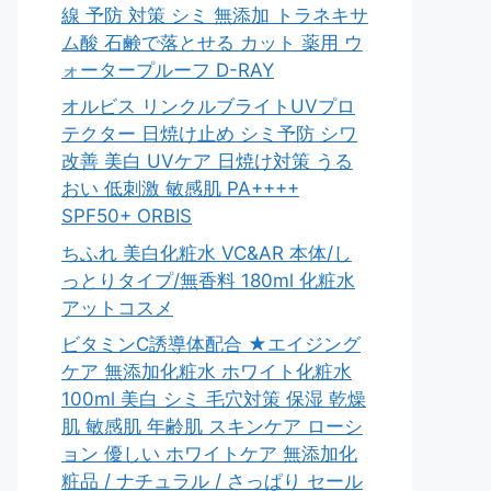
線 予防 対策 シミ 無添加 トラネキサ
ム酸 石鹸で落とせる カット 薬用 ウ
ォータープルーフ D-RAY
オルビス リンクルブライトUVプロ
テクター 日焼け止め シミ予防 シワ
改善 美白 UVケア 日焼け対策 うる
おい 低刺激 敏感肌 PA++++
SPF50+ ORBIS
ちふれ 美白化粧水 VC&AR 本体/し
っとりタイプ/無香料 180ml 化粧水
アットコスメ
ビタミンC誘導体配合 ★エイジング
ケア 無添加化粧水 ホワイト化粧水
100ml 美白 シミ 毛穴対策 保湿 乾燥
肌 敏感肌 年齢肌 スキンケア ローシ
ョン 優しい ホワイトケア 無添加化
粧品 / ナチュラル / さっぱり セール