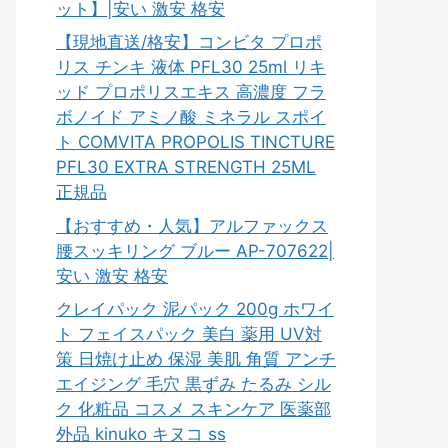
ット】|安い 激安 格安
【現地直送/格安】コンビタ プロポ
リス チンキ 液体 PFL30 25ml リキ
ッド プロポリスエキス 高濃度 フラ
ボノイド アミノ酸 ミネラル スポイ
ト COMVITA PROPOLIS TINCTURE
PFL30 EXTRA STRENGTH 25ML
正規品
【おすすめ・人気】アルファックス
腰スッキリング ブルー AP-707622|
安い 激安 格安
クレイパック 泥パック 200g ホワイ
ト フェイスパック 美白 薬用 UV対
策 日焼け止め 保湿 美肌 角質 アンチ
エイジング 毛穴 黒ずみ たるみ シル
ク 化粧品 コスメ スキンケア 医薬部
外品 kinuko キヌコ ss