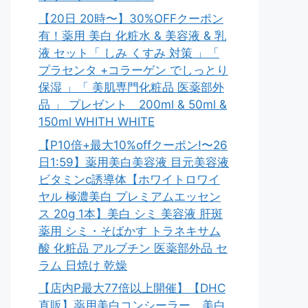
【20日 20時〜】30%OFFクーポン
有！薬用 美白 化粧水 & 美容液 & 乳
液 セット「 しみ くすみ 対策 」「
プラセンタ +コラーゲン でしっとり
保湿 」「 美肌専門化粧品 医薬部外
品 」 プレゼント 200ml & 50ml &
150ml WHITH WHITE
【P10倍+最大10%offクーポン!〜26
日1:59】薬用美白美容液 目元美容液
ビタミンc誘導体【ホワイトロワイ
ヤル 極濃美白 プレミアムエッセン
ス 20g 1本】美白 シミ 美容液 肝斑
薬用 シミ・そばかす トラネキサム
酸 化粧品 アルブチン 医薬部外品 セ
ラム 日焼け 乾燥
【店内P最大77倍以上開催】【DHC
直販】薬用美白コンシーラー。美白