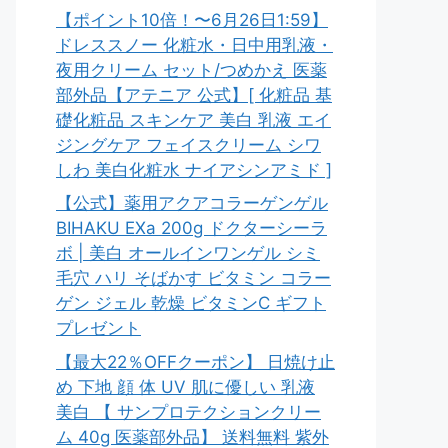
【ポイント10倍！〜6月26日1:59】
ドレススノー 化粧水・日中用乳液・
夜用クリーム セット/つめかえ 医薬
部外品【アテニア 公式】[ 化粧品 基
礎化粧品 スキンケア 美白 乳液 エイ
ジングケア フェイスクリーム シワ
しわ 美白化粧水 ナイアシンアミド ]
【公式】薬用アクアコラーゲンゲル
BIHAKU EXa 200g ドクターシーラ
ボ | 美白 オールインワンゲル シミ
毛穴 ハリ そばかす ビタミン コラー
ゲン ジェル 乾燥 ビタミンC ギフト
プレゼント
【最大22％OFFクーポン】 日焼け止
め 下地 顔 体 UV 肌に優しい 乳液
美白 【 サンプロテクションクリー
ム 40g 医薬部外品】 送料無料 紫外