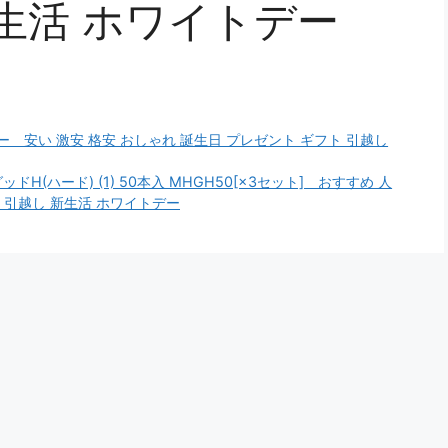
新生活 ホワイトデー
 安い 激安 格安 おしゃれ 誕生日 プレゼント ギフト 引越し
H(ハード) (1) 50本入 MHGH50[×3セット] おすすめ 人
ト 引越し 新生活 ホワイトデー