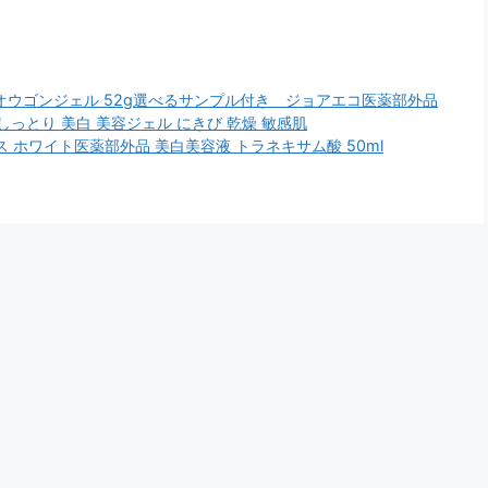
美白オウゴンジェル 52g選べるサンプル付き ジョアエコ医薬部外品
っとり 美白 美容ジェル にきび 乾燥 敏感肌
ス ホワイト医薬部外品 美白美容液 トラネキサム酸 50ml