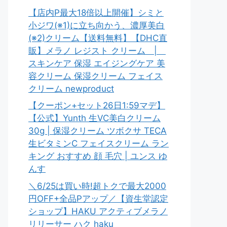
【店内P最大18倍以上開催】シミと
小ジワ(※1)に立ち向かう、濃厚美白
(※2)クリーム【送料無料】【DHC直
販】メラノ レジスト クリーム |
スキンケア 保湿 エイジングケア 美
容クリーム 保湿クリーム フェイス
クリーム newproduct
【クーポン+セット26日1:59マデ】
【公式】Yunth 生VC美白クリーム
30g | 保湿クリーム ツボクサ TECA
生ビタミンC フェイスクリーム ラン
キング おすすめ 顔 毛穴 | ユンス ゆ
んす
＼6/25は買い時!超トクで最大2000
円OFF+全品Pアップ／【資生堂認定
ショップ】HAKU アクティブメラノ
リリーサー ハク haku