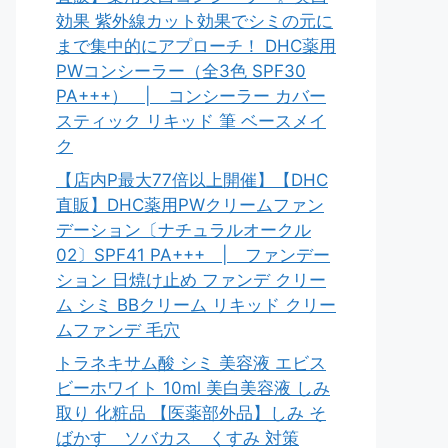
効果 紫外線カット効果でシミの元に
まで集中的にアプローチ！ DHC薬用
PWコンシーラー（全3色 SPF30
PA+++） | コンシーラー カバー
スティック リキッド 筆 ベースメイ
ク
【店内P最大77倍以上開催】【DHC
直販】DHC薬用PWクリームファン
デーション〔ナチュラルオークル
02〕SPF41 PA+++ | ファンデー
ション 日焼け止め ファンデ クリー
ム シミ BBクリーム リキッド クリー
ムファンデ 毛穴
トラネキサム酸 シミ 美容液 エビス
ビーホワイト 10ml 美白美容液 しみ
取り 化粧品 【医薬部外品】しみ そ
ばかす ソバカス くすみ 対策