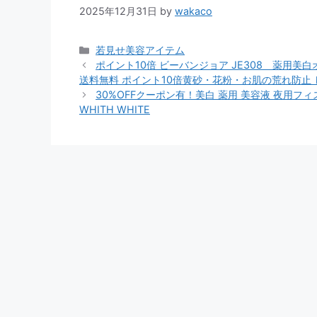
2025年12月31日
by
wakaco
カ
若見せ美容アイテム
テ
ポイント10倍 ビーバンジョア JE308 薬用
ゴ
送料無料 ポイント10倍黄砂・花粉・お肌の荒れ防止 し
リ
30%OFFクーポン有！美白 薬用 美容液 夜用フィ
ー
WHITH WHITE