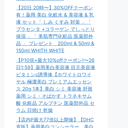
【20日 20時〜】30%OFFクーポン
有！薬用 美白 化粧水 & 美容液 & 乳
液 セット「 しみ くすみ 対策 」「
プラセンタ +コラーゲン でしっとり
保湿 」「 美肌専門化粧品 医薬部外
品 」 プレゼント 200ml & 50ml &
150ml WHITH WHITE
【P10倍+最大10%offクーポン!〜26
日1:59】薬用美白美容液 目元美容液
ビタミンc誘導体【ホワイトロワイ
ヤル 極濃美白 プレミアムエッセン
ス 20g 1本】美白 シミ 美容液 肝斑
薬用 シミ・そばかす トラネキサム
酸 化粧品 アルブチン 医薬部外品 セ
ラム 日焼け 乾燥
【店内P最大77倍以上開催】【DHC
直販】薬用美白コンシーラー。美白