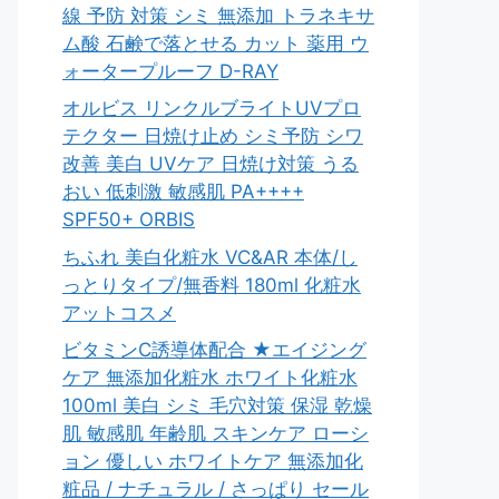
線 予防 対策 シミ 無添加 トラネキサ
ム酸 石鹸で落とせる カット 薬用 ウ
ォータープルーフ D-RAY
オルビス リンクルブライトUVプロ
テクター 日焼け止め シミ予防 シワ
改善 美白 UVケア 日焼け対策 うる
おい 低刺激 敏感肌 PA++++
SPF50+ ORBIS
ちふれ 美白化粧水 VC&AR 本体/し
っとりタイプ/無香料 180ml 化粧水
アットコスメ
ビタミンC誘導体配合 ★エイジング
ケア 無添加化粧水 ホワイト化粧水
100ml 美白 シミ 毛穴対策 保湿 乾燥
肌 敏感肌 年齢肌 スキンケア ローシ
ョン 優しい ホワイトケア 無添加化
粧品 / ナチュラル / さっぱり セール