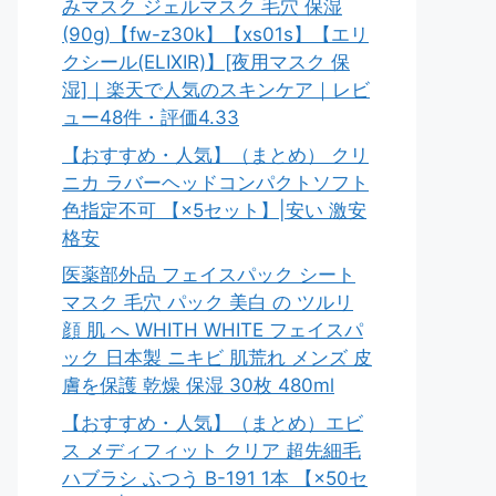
みマスク ジェルマスク 毛穴 保湿
(90g)【fw-z30k】【xs01s】【エリ
クシール(ELIXIR)】[夜用マスク 保
湿]｜楽天で人気のスキンケア｜レビ
ュー48件・評価4.33
【おすすめ・人気】（まとめ） クリ
ニカ ラバーヘッドコンパクトソフト
色指定不可 【×5セット】|安い 激安
格安
医薬部外品 フェイスパック シート
マスク 毛穴 パック 美白 の ツルリ
顔 肌 へ WHITH WHITE フェイスパ
ック 日本製 ニキビ 肌荒れ メンズ 皮
膚を保護 乾燥 保湿 30枚 480ml
【おすすめ・人気】（まとめ）エビ
ス メディフィット クリア 超先細毛
ハブラシ ふつう B-191 1本 【×50セ