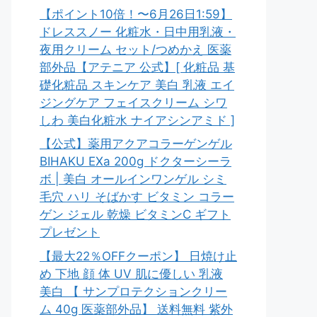
【ポイント10倍！〜6月26日1:59】
ドレススノー 化粧水・日中用乳液・
夜用クリーム セット/つめかえ 医薬
部外品【アテニア 公式】[ 化粧品 基
礎化粧品 スキンケア 美白 乳液 エイ
ジングケア フェイスクリーム シワ
しわ 美白化粧水 ナイアシンアミド ]
【公式】薬用アクアコラーゲンゲル
BIHAKU EXa 200g ドクターシーラ
ボ | 美白 オールインワンゲル シミ
毛穴 ハリ そばかす ビタミン コラー
ゲン ジェル 乾燥 ビタミンC ギフト
プレゼント
【最大22％OFFクーポン】 日焼け止
め 下地 顔 体 UV 肌に優しい 乳液
美白 【 サンプロテクションクリー
ム 40g 医薬部外品】 送料無料 紫外