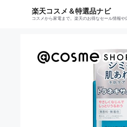
コ
楽天コスメ＆特選品ナビ
ン
テ
コスメから家電まで。楽天のお得なセール情報や
ン
ツ
へ
ス
キ
ッ
プ