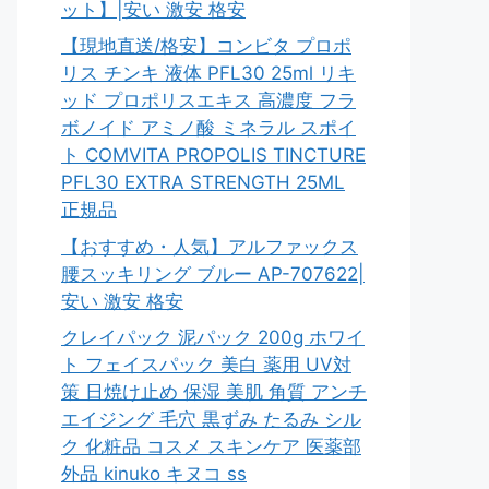
ット】|安い 激安 格安
【現地直送/格安】コンビタ プロポ
リス チンキ 液体 PFL30 25ml リキ
ッド プロポリスエキス 高濃度 フラ
ボノイド アミノ酸 ミネラル スポイ
ト COMVITA PROPOLIS TINCTURE
PFL30 EXTRA STRENGTH 25ML
正規品
【おすすめ・人気】アルファックス
腰スッキリング ブルー AP-707622|
安い 激安 格安
クレイパック 泥パック 200g ホワイ
ト フェイスパック 美白 薬用 UV対
策 日焼け止め 保湿 美肌 角質 アンチ
エイジング 毛穴 黒ずみ たるみ シル
ク 化粧品 コスメ スキンケア 医薬部
外品 kinuko キヌコ ss