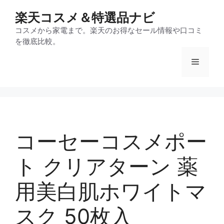
コ
楽天コスメ＆特選品ナビ
ン
テ
コスメから家電まで。楽天のお得なセール情報や口コミ
を徹底比較。
ン
ツ
メ
へ
ス
ニ
キ
ッ
プ
ュ
コーセーコスメポー
ー
ト クリアターン 薬
用美白肌ホワイトマ
スク 50枚入