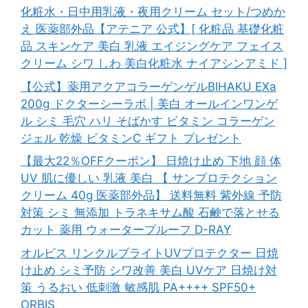
化粧水・日中用乳液・夜用クリーム セット/つめか
え 医薬部外品【アテニア 公式】[ 化粧品 基礎化粧
品 スキンケア 美白 乳液 エイジングケア フェイス
クリーム シワ しわ 美白化粧水 ナイアシンアミド ]
【公式】薬用アクアコラーゲンゲルBIHAKU EXa
200g ドクターシーラボ | 美白 オールインワンゲ
ル シミ 毛穴 ハリ そばかす ビタミン コラーゲン
ジェル 乾燥 ビタミンC ギフト プレゼント
【最大22％OFFクーポン】 日焼け止め 下地 顔 体
UV 肌に優しい 乳液 美白 【 サンプロテクション
クリーム 40g 医薬部外品】 送料無料 紫外線 予防
対策 シミ 無添加 トラネキサム酸 石鹸で落とせる
カット 薬用 ウォータープルーフ D-RAY
オルビス リンクルブライトUVプロテクター 日焼
け止め シミ予防 シワ改善 美白 UVケア 日焼け対
策 うるおい 低刺激 敏感肌 PA++++ SPF50+
ORBIS