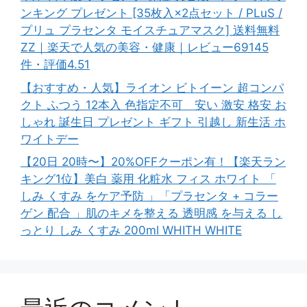
ンキング プレゼント [35枚入×2点セット / PLuS /
プリュ プラセンタ モイスチュアマスク] 送料無料
ZZ｜楽天で人気の美容・健康｜レビュー69145
件・評価4.51
【おすすめ・人気】ライオン ビトイーン 超コンパ
クト ふつう 12本入 色指定不可 安い 激安 格安 お
しゃれ 誕生日 プレゼント ギフト 引越し 新生活 ホ
ワイトデー
【20日 20時〜】20%OFFクーポン有！【楽天ラン
キング1位】美白 薬用 化粧水 フィス ホワイト 「
しみ くすみ をケア予防 」「プラセンタ + コラー
ゲン 配合 」肌のキメを整える 透明感 を与える し
っとり しみ くすみ 200ml WHITH WHITE