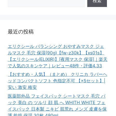
検索
最近の投稿
エリクシール バランシング おやすみマスク ジェ
ルマスク 毛穴 保湿(90g)【fw-z30k】【xs01s】
【エリクシール(ELIXIR)】[夜用マスク 保湿]｜楽天
で人気のスキンケア｜レビュー48件・評価4.33
【おすすめ・人気】（まとめ） クリニカ ラバーヘ
ッドコンパクトソフト 色指定不可 【×5セット】|
安い 激安 格安
医薬部外品 フェイスパック シートマスク 毛穴 パ
ック 美白 の ツルリ 顔 肌 へ WHITH WHITE フェ
イスパック 日本製 ニキビ 肌荒れ メンズ 皮膚を保
護 乾燥 保湿 30枚 480ml