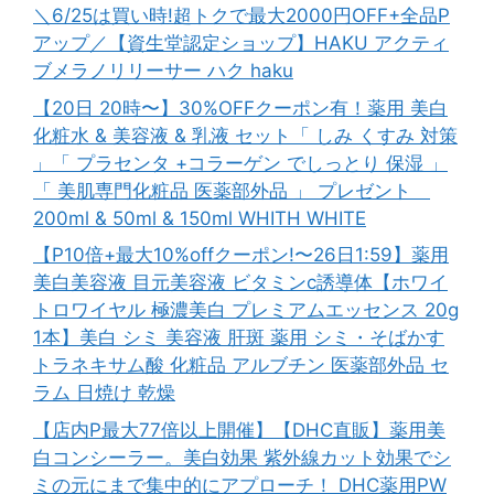
＼6/25は買い時!超トクで最大2000円OFF+全品P
アップ／【資生堂認定ショップ】HAKU アクティ
ブメラノリリーサー ハク haku
【20日 20時〜】30%OFFクーポン有！薬用 美白
化粧水 & 美容液 & 乳液 セット「 しみ くすみ 対策
」「 プラセンタ +コラーゲン でしっとり 保湿 」
「 美肌専門化粧品 医薬部外品 」 プレゼント
200ml & 50ml & 150ml WHITH WHITE
【P10倍+最大10%offクーポン!〜26日1:59】薬用
美白美容液 目元美容液 ビタミンc誘導体【ホワイ
トロワイヤル 極濃美白 プレミアムエッセンス 20g
1本】美白 シミ 美容液 肝斑 薬用 シミ・そばかす
トラネキサム酸 化粧品 アルブチン 医薬部外品 セ
ラム 日焼け 乾燥
【店内P最大77倍以上開催】【DHC直販】薬用美
白コンシーラー。美白効果 紫外線カット効果でシ
ミの元にまで集中的にアプローチ！ DHC薬用PW