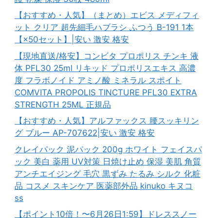
【おすすめ・人気】（まとめ）エビス メディフィ
ット クリア 超先細毛ハブラシ ふつう B-191 1本
【×50セット】|安い 激安 格安
【現地直送/格安】コンビタ プロポリス チンキ 液
体 PFL30 25ml リキッド プロポリスエキス 高濃
度 フラボノイド アミノ酸 ミネラル スポイト
COMVITA PROPOLIS TINCTURE PFL30 EXTRA
STRENGTH 25ML 正規品
【おすすめ・人気】アルファックス 腰スッキリン
グ ブルー AP-707622|安い 激安 格安
クレイパック 泥パック 200g ホワイト フェイスパ
ック 美白 薬用 UV対策 日焼け止め 保湿 美肌 角質
アンチエイジング 毛穴 黒ずみ たるみ シルク 化粧
品 コスメ スキンケア 医薬部外品 kinuko キヌコ
ss
【ポイント10倍！〜6月26日1:59】ドレススノー