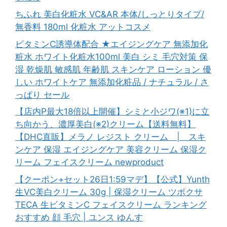
ちふれ 美白化粧水 VC&AR 本体/しっとりタイプ/
無香料 180ml 化粧水 アットコスメ
ビタミンC誘導体配合 ★エイジングケア 無添加化
粧水 ホワイト化粧水100ml 美白 シミ 毛穴対策 保
湿 乾燥肌 敏感肌 年齢肌 スキンケア ローション 優
しい ホワイトケア 無添加化粧品 / ナチュラル / さ
っぱり セール
【店内P最大18倍以上開催】シミと小ジワ(※1)に立
ち向かう、濃厚美白(※2)クリーム【送料無料】
【DHC直販】メラノ レジスト クリーム | スキ
ンケア 保湿 エイジングケア 美容クリーム 保湿ク
リーム フェイスクリーム newproduct
【クーポン+セット26日1:59マデ】【公式】Yunth
生VC美白クリーム 30g | 保湿クリーム ツボクサ
TECA 生ビタミンC フェイスクリーム ランキング
おすすめ 顔 毛穴 | ユンス ゆんす