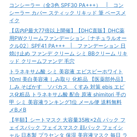
コンシーラー（全3色 SPF30 PA+++） | コン
シーラー カバー スティック リキッド 筆 ベースメ
イク
【店内P最大77倍以上開催】【DHC直販】DHC薬
用PWクリームファンデーション〔ナチュラルオー
クル02〕SPF41 PA+++ | ファンデーション 日
焼け止め ファンデ クリーム シミ BBクリーム リキ
ッド クリームファンデ 毛穴
トラネキサム酸 シミ 美容液 エビスビーホワイト
10ml 美白美容液 しみ取り 化粧品 【医薬部外品】
しみ そばかす ソバカス くすみ 対策 ebis エビ
ス化粧品 トラネキサム酸 配合 原液 shimitori 手の
甲 シミ 美容液ランキング1位 メール便 送料無料
メBメB
【半額】シートマスク 大容量35枚×2点 パック フ
ェイスパック フェイスマスク 顔パック フェイシ
ャル 日本製 プラセンタ 保湿 美容液マスク 毎日 ラ