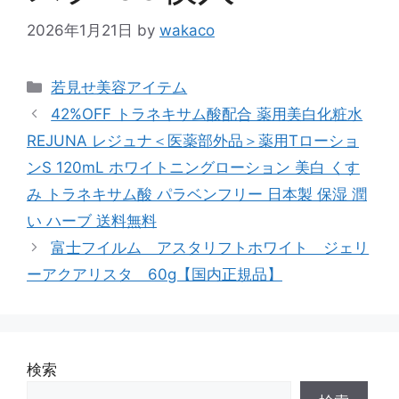
2026年1月21日
by
wakaco
カ
若見せ美容アイテム
テ
42%OFF トラネキサム酸配合 薬用美白化粧水
ゴ
REJUNA レジュナ＜医薬部外品＞薬用Tローショ
リ
ンS 120mL ホワイトニングローション 美白 くす
ー
み トラネキサム酸 パラベンフリー 日本製 保湿 潤
い ハーブ 送料無料
富士フイルム アスタリフトホワイト ジェリ
ーアクアリスタ 60g【国内正規品】
検索