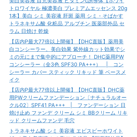
美白美容液 目元美容液 ビタミンc誘導体【ホワイ
トロワイヤル 極濃美白 プレミアムエッセンス 20g
1本】美白 シミ 美容液 肝斑 薬用 シミ・そばかす
トラネキサム酸 化粧品 アルブチン 医薬部外品 セ
ラム 日焼け 乾燥
【店内P最大77倍以上開催】【DHC直販】薬用美
白コンシーラー。美白効果 紫外線カット効果でシ
ミの元にまで集中的にアプローチ！ DHC薬用PW
コンシーラー（全3色 SPF30 PA+++） | コン
シーラー カバー スティック リキッド 筆 ベースメ
イク
【店内P最大77倍以上開催】【DHC直販】DHC薬
用PWクリームファンデーション〔ナチュラルオー
クル02〕SPF41 PA+++ | ファンデーション 日
焼け止め ファンデ クリーム シミ BBクリーム リキ
ッド クリームファンデ 毛穴
トラネキサム酸 シミ 美容液 エビスビーホワイト