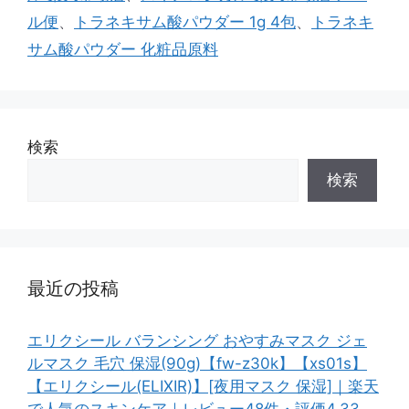
ル便
、
トラネキサム酸パウダー 1g 4包
、
トラネキ
サム酸パウダー 化粧品原料
検索
検索
最近の投稿
エリクシール バランシング おやすみマスク ジェ
ルマスク 毛穴 保湿(90g)【fw-z30k】【xs01s】
【エリクシール(ELIXIR)】[夜用マスク 保湿]｜楽天
で人気のスキンケア｜レビュー48件・評価4.33