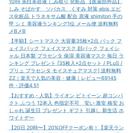
10ml 美白美容液 しみ取り 化粧品 【医薬部外品】
しみ そばかす ソバカス くすみ 対策 ebis エビ
ス化粧品 トラネキサム酸 配合 原液 shimitori 手の
甲 シミ 美容液ランキング1位 メール便 送料無料
メBメB
【半額】シートマスク 大容量35枚×2点 パック フ
ェイスパック フェイスマスク 顔パック フェイシ
ャル 日本製 プラセンタ 保湿 美容液マスク 毎日 ラ
ンキング プレゼント [35枚入×2点セット / PLuS /
プリュ プラセンタ モイスチュアマスク] 送料無料
ZZ｜楽天で人気の美容・健康｜レビュー69145
件・評価4.51
【おすすめ・人気】ライオン ビトイーン 超コンパ
クト ふつう 12本入 色指定不可 安い 激安 格安 お
しゃれ 誕生日 プレゼント ギフト 引越し 新生活 ホ
ワイトデー
【20日 20時〜】20%OFFクーポン有！【楽天ラン