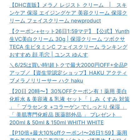
【DHC直販】メラノ レジスト クリーム | スキ
ンケア 保湿 エイジングケア 美容クリーム 保湿ク
リーム フェイスクリーム newproduct
【クーポン+セット26日1:59マデ】【公式】Yunth
生VC美白クリーム 30g | 保湿クリーム ツボクサ
TECA 生ビタミンC フェイスクリーム ランキング
おすすめ 顔 毛穴 | ユンス ゆんす
＼6/25は買い時!超トクで最大2000円OFF+全品P
アップ／【資生堂認定ショップ】HAKU アクティ
ブメラノリリーサー ハク haku
【20日 20時〜】30%OFFクーポン有！薬用 美白
化粧水 & 美容液 & 乳液 セット「 しみ くすみ 対策
」「 プラセンタ +コラーゲン でしっとり 保湿 」
「 美肌専門化粧品 医薬部外品 」 プレゼント
200ml & 50ml & 150ml WHITH WHITE
【P10倍+最大10%offクーポン!〜26日1:59】薬用