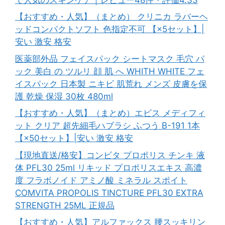
【おすすめ・人気】（まとめ） クリニカ ラバーヘ
ッドコンパクトソフト 色指定不可 【×5セット】|
安い 激安 格安
医薬部外品 フェイスパック シートマスク 毛穴 パ
ック 美白 の ツルリ 顔 肌 へ WHITH WHITE フェ
イスパック 日本製 ニキビ 肌荒れ メンズ 皮膚を保
護 乾燥 保湿 30枚 480ml
【おすすめ・人気】（まとめ）エビス メディフィ
ット クリア 超先細毛ハブラシ ふつう B-191 1本
【×50セット】|安い 激安 格安
【現地直送/格安】コンビタ プロポリス チンキ 液
体 PFL30 25ml リキッド プロポリスエキス 高濃
度 フラボノイド アミノ酸 ミネラル スポイト
COMVITA PROPOLIS TINCTURE PFL30 EXTRA
STRENGTH 25ML 正規品
【おすすめ・人気】アルファックス 腰スッキリン