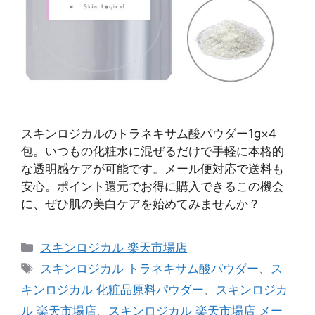
スキンロジカルのトラネキサム酸パウダー1g×4
包。いつもの化粧水に混ぜるだけで手軽に本格的
な透明感ケアが可能です。メール便対応で送料も
安心。ポイント還元でお得に購入できるこの機会
に、ぜひ肌の美白ケアを始めてみませんか？
カ
スキンロジカル 楽天市場店
テ
タ
スキンロジカル トラネキサム酸パウダー
、
ス
ゴ
グ
キンロジカル 化粧品原料パウダー
、
スキンロジカ
リ
ル 楽天市場店
、
スキンロジカル 楽天市場店 メー
ー