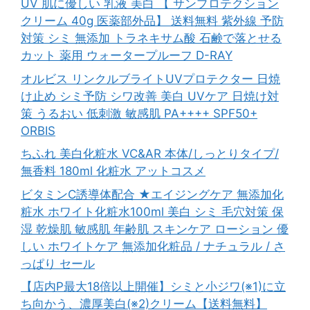
UV 肌に優しい 乳液 美白 【 サンプロテクション
クリーム 40g 医薬部外品】 送料無料 紫外線 予防
対策 シミ 無添加 トラネキサム酸 石鹸で落とせる
カット 薬用 ウォータープルーフ D-RAY
オルビス リンクルブライトUVプロテクター 日焼
け止め シミ予防 シワ改善 美白 UVケア 日焼け対
策 うるおい 低刺激 敏感肌 PA++++ SPF50+
ORBIS
ちふれ 美白化粧水 VC&AR 本体/しっとりタイプ/
無香料 180ml 化粧水 アットコスメ
ビタミンC誘導体配合 ★エイジングケア 無添加化
粧水 ホワイト化粧水100ml 美白 シミ 毛穴対策 保
湿 乾燥肌 敏感肌 年齢肌 スキンケア ローション 優
しい ホワイトケア 無添加化粧品 / ナチュラル / さ
っぱり セール
【店内P最大18倍以上開催】シミと小ジワ(※1)に立
ち向かう、濃厚美白(※2)クリーム【送料無料】