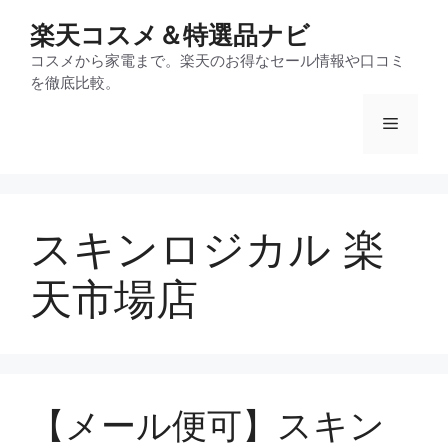
コ
楽天コスメ＆特選品ナビ
ン
テ
コスメから家電まで。楽天のお得なセール情報や口コミ
を徹底比較。
ン
ツ
メ
へ
ス
ニ
キ
ッ
スキンロジカル 楽
プ
ュ
天市場店
ー
【メール便可】スキン