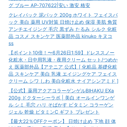
グ ブルー AP-707622|安い 激安 格安
クレイパック 泥パック 200g ホワイト フェイスパ
ック 美白 薬用 UV対策 日焼け止め 保湿 美肌 角質
アンチエイジング 毛穴 黒ずみ たるみ シルク 化粧
品 コスメ スキンケア 医薬部外品 kinuko キヌコ
ss
【ポイント10倍！〜6月26日1:59】ドレススノー
化粧水・日中用乳液・夜用クリーム セット/つめか
え 医薬部外品【アテニア 公式】[ 化粧品 基礎化粧
品 スキンケア 美白 乳液 エイジングケア フェイス
クリーム シワ しわ 美白化粧水 ナイアシンアミド ]
【公式】薬用アクアコラーゲンゲルBIHAKU EXa
200g ドクターシーラボ | 美白 オールインワンゲ
ル シミ 毛穴 ハリ そばかす ビタミン コラーゲン
ジェル 乾燥 ビタミンC ギフト プレゼント
【最大22％OFFクーポン】 日焼け止め 下地 顔 体