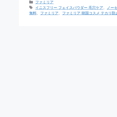
カ
ファミリア
テ
タ
イニスフリー フェイスパウダー 毛穴ケア
、
ノーセ
ゴ
グ
無料
、
ファミリア
、
ファミリア 韓国コスメ テカリ防
リ
ー