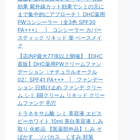
効果 紫外線カット効果でシミの元に
まで集中的にアプローチ！ DHC薬用
PWコンシーラー（全3色 SPF30
PA+++） | コンシーラー カバー
スティック リキッド 筆 ベースメイ
ク
【店内P最大77倍以上開催】【DHC
直販】DHC薬用PWクリームファン
デーション〔ナチュラルオークル
02〕SPF41 PA+++ | ファンデー
ション 日焼け止め ファンデ クリー
ム シミ BBクリーム リキッド クリー
ムファンデ 毛穴
トラネキサム酸 シミ 美容液 エビス
ビーホワイト 10ml 美白美容液 しみ
取り 化粧品 【医薬部外品】しみ そ
ばかす ソバカス くすみ 対策