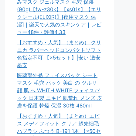
みマスク ジェルマスク 毛穴 保湿
(90g)【fw-z30k】【xs01s】【エリ
クシール(ELIXIR)】[夜用マスク 保
湿]｜楽天で人気のスキンケア｜レビ
ュー48件・評価4.33
【おすすめ・人気】（まとめ） クリ
ニカ ラバーヘッドコンパクトソフト
色指定不可 【×5セット】|安い 激安
格安
医薬部外品 フェイスパック シート
マスク 毛穴 パック 美白 の ツルリ
顔 肌 へ WHITH WHITE フェイスパ
ック 日本製 ニキビ 肌荒れ メンズ 皮
膚を保護 乾燥 保湿 30枚 480ml
【おすすめ・人気】（まとめ）エビ
ス メディフィット クリア 超先細毛
ハブラシ ふつう B-191 1本 【×50セ