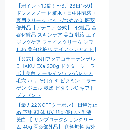
【ポイント10倍！〜6月26日1:59】
ドレススノー 化粧水・日中用乳液・
夜用クリーム セット/つめかえ 医薬
部外品【アテニア 公式】[ 化粧品 基
礎化粧品 スキンケア 美白 乳液 エイ
ジングケア フェイスクリーム シワ
しわ 美白化粧水 ナイアシンアミド ]
【公式】薬用アクアコラーゲンゲル
BIHAKU EXa 200g ドクターシーラ
ボ | 美白 オールインワンゲル シミ
毛穴 ハリ そばかす ビタミン コラー
ゲン ジェル 乾燥 ビタミンC ギフト
プレゼント
【最大22％OFFクーポン】 日焼け止
め 下地 顔 体 UV 肌に優しい 乳液
美白 【 サンプロテクションクリー
ム 40g 医薬部外品】 送料無料 紫外