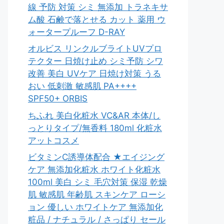
線 予防 対策 シミ 無添加 トラネキサ
ム酸 石鹸で落とせる カット 薬用 ウ
ォータープルーフ D-RAY
オルビス リンクルブライトUVプロ
テクター 日焼け止め シミ予防 シワ
改善 美白 UVケア 日焼け対策 うる
おい 低刺激 敏感肌 PA++++
SPF50+ ORBIS
ちふれ 美白化粧水 VC&AR 本体/し
っとりタイプ/無香料 180ml 化粧水
アットコスメ
ビタミンC誘導体配合 ★エイジング
ケア 無添加化粧水 ホワイト化粧水
100ml 美白 シミ 毛穴対策 保湿 乾燥
肌 敏感肌 年齢肌 スキンケア ローシ
ョン 優しい ホワイトケア 無添加化
粧品 / ナチュラル / さっぱり セール