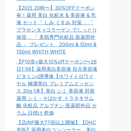
【20日 20時〜】30%OFFクーポン
有！薬用 美白 化粧水 & 美容液 & 乳
液 セット「 しみ くすみ 対策 」「
プラセンタ +コラーゲン でしっとり
保湿 」「 美肌専門化粧品 医薬部外
品 」 プレゼント 200ml & 50ml &
150ml WHITH WHITE
【P10倍+最大10%offクーポン!〜26
日1:59】薬用美白美容液 目元美容液
ビタミンc誘導体【ホワイトロワイ
ヤル 極濃美白 プレミアムエッセン
ス 20g 1本】美白 シミ 美容液 肝斑
薬用 シミ・そばかす トラネキサム
酸 化粧品 アルブチン 医薬部外品 セ
ラム 日焼け 乾燥
【店内P最大77倍以上開催】【DHC
直販】薬用美白コンシーラー。美白