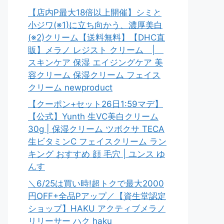
【店内P最大18倍以上開催】シミと
小ジワ(※1)に立ち向かう、濃厚美白
(※2)クリーム【送料無料】【DHC直
販】メラノ レジスト クリーム |
スキンケア 保湿 エイジングケア 美
容クリーム 保湿クリーム フェイス
クリーム newproduct
【クーポン+セット26日1:59マデ】
【公式】Yunth 生VC美白クリーム
30g | 保湿クリーム ツボクサ TECA
生ビタミンC フェイスクリーム ラン
キング おすすめ 顔 毛穴 | ユンス ゆ
んす
＼6/25は買い時!超トクで最大2000
円OFF+全品Pアップ／【資生堂認定
ショップ】HAKU アクティブメラノ
リリーサー ハク haku