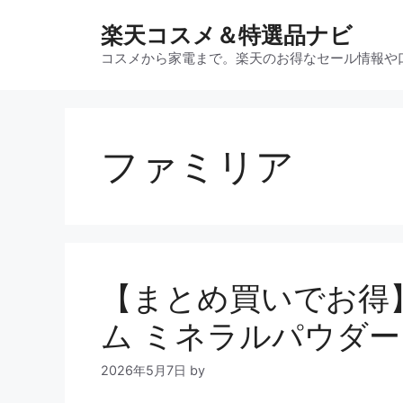
コ
楽天コスメ＆特選品ナビ
ン
テ
コスメから家電まで。楽天のお得なセール情報や
ン
ツ
へ
ス
ファミリア
キ
ッ
プ
【まとめ買いでお得
ム ミネラルパウダー
2026年5月7日
by