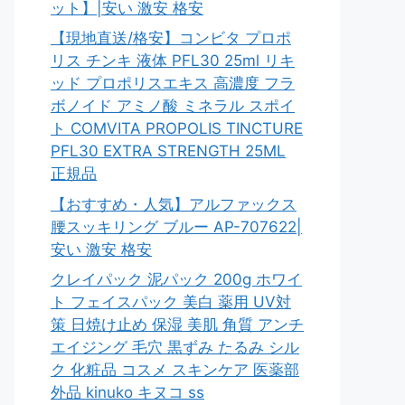
ット】|安い 激安 格安
【現地直送/格安】コンビタ プロポ
リス チンキ 液体 PFL30 25ml リキ
ッド プロポリスエキス 高濃度 フラ
ボノイド アミノ酸 ミネラル スポイ
ト COMVITA PROPOLIS TINCTURE
PFL30 EXTRA STRENGTH 25ML
正規品
【おすすめ・人気】アルファックス
腰スッキリング ブルー AP-707622|
安い 激安 格安
クレイパック 泥パック 200g ホワイ
ト フェイスパック 美白 薬用 UV対
策 日焼け止め 保湿 美肌 角質 アンチ
エイジング 毛穴 黒ずみ たるみ シル
ク 化粧品 コスメ スキンケア 医薬部
外品 kinuko キヌコ ss