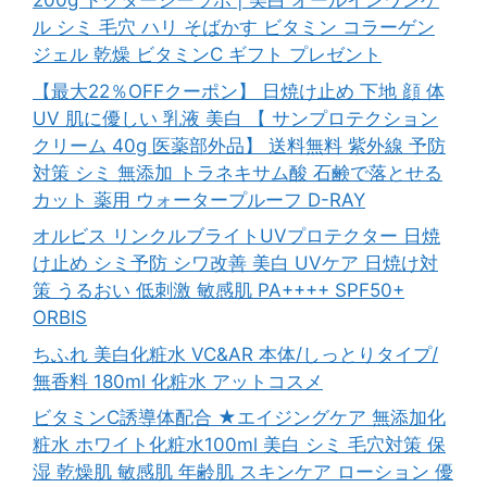
200g ドクターシーラボ | 美白 オールインワンゲ
ル シミ 毛穴 ハリ そばかす ビタミン コラーゲン
ジェル 乾燥 ビタミンC ギフト プレゼント
【最大22％OFFクーポン】 日焼け止め 下地 顔 体
UV 肌に優しい 乳液 美白 【 サンプロテクション
クリーム 40g 医薬部外品】 送料無料 紫外線 予防
対策 シミ 無添加 トラネキサム酸 石鹸で落とせる
カット 薬用 ウォータープルーフ D-RAY
オルビス リンクルブライトUVプロテクター 日焼
け止め シミ予防 シワ改善 美白 UVケア 日焼け対
策 うるおい 低刺激 敏感肌 PA++++ SPF50+
ORBIS
ちふれ 美白化粧水 VC&AR 本体/しっとりタイプ/
無香料 180ml 化粧水 アットコスメ
ビタミンC誘導体配合 ★エイジングケア 無添加化
粧水 ホワイト化粧水100ml 美白 シミ 毛穴対策 保
湿 乾燥肌 敏感肌 年齢肌 スキンケア ローション 優