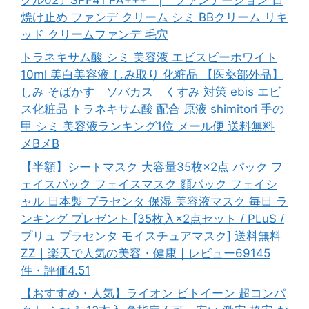
焼け止め ファンデ クリーム シミ BBクリーム リキ
ッド クリームファンデ 毛穴
トラネキサム酸 シミ 美容液 エビスビーホワイト
10ml 美白美容液 しみ取り 化粧品 【医薬部外品】
しみ そばかす ソバカス くすみ 対策 ebis エビ
ス化粧品 トラネキサム酸 配合 原液 shimitori 手の
甲 シミ 美容液ランキング1位 メール便 送料無料
メBメB
【半額】シートマスク 大容量35枚×2点 パック フ
ェイスパック フェイスマスク 顔パック フェイシ
ャル 日本製 プラセンタ 保湿 美容液マスク 毎日 ラ
ンキング プレゼント [35枚入×2点セット / PLuS /
プリュ プラセンタ モイスチュアマスク] 送料無料
ZZ｜楽天で人気の美容・健康｜レビュー69145
件・評価4.51
【おすすめ・人気】ライオン ビトイーン 超コンパ