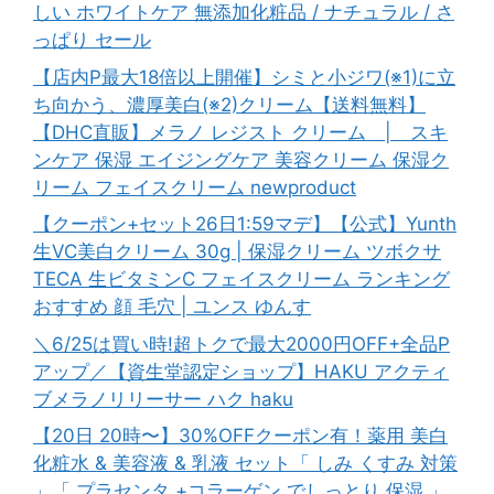
しい ホワイトケア 無添加化粧品 / ナチュラル / さ
っぱり セール
【店内P最大18倍以上開催】シミと小ジワ(※1)に立
ち向かう、濃厚美白(※2)クリーム【送料無料】
【DHC直販】メラノ レジスト クリーム | スキ
ンケア 保湿 エイジングケア 美容クリーム 保湿ク
リーム フェイスクリーム newproduct
【クーポン+セット26日1:59マデ】【公式】Yunth
生VC美白クリーム 30g | 保湿クリーム ツボクサ
TECA 生ビタミンC フェイスクリーム ランキング
おすすめ 顔 毛穴 | ユンス ゆんす
＼6/25は買い時!超トクで最大2000円OFF+全品P
アップ／【資生堂認定ショップ】HAKU アクティ
ブメラノリリーサー ハク haku
【20日 20時〜】30%OFFクーポン有！薬用 美白
化粧水 & 美容液 & 乳液 セット「 しみ くすみ 対策
」「 プラセンタ +コラーゲン でしっとり 保湿 」