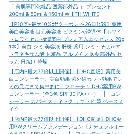
「 美肌専門化粧品 医薬部外品 」 プレゼント
200ml & 50ml & 150ml WHITH WHITE
【P10倍+最大10%offクーポン!〜26日1:59】薬用
美白美容液 目元美容液 ビタミンc誘導体【ホワイ
トロワイヤル 極濃美白 プレミアムエッセンス 20g
1本】美白 シミ 美容液 肝斑 薬用 シミ・そばかす
トラネキサム酸 化粧品 アルブチン 医薬部外品 セ
ラム 日焼け 乾燥
【店内P最大77倍以上開催】【DHC直販】薬用美
白コンシーラー。美白効果 紫外線カット効果でシ
ミの元にまで集中的にアプローチ！ DHC薬用PW
コンシーラー（全3色 SPF30 PA+++） | コン
シーラー カバー スティック リキッド 筆 ベースメ
イク
【店内P最大77倍以上開催】【DHC直販】DHC薬
用PWクリームファンデーション〔ナチュラルオー
クル02〕SPF41 PA+++ | ファンデーション 日