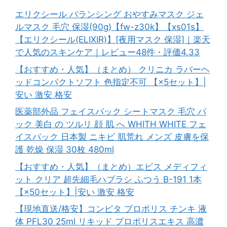
エリクシール バランシング おやすみマスク ジェ
ルマスク 毛穴 保湿(90g)【fw-z30k】【xs01s】
【エリクシール(ELIXIR)】[夜用マスク 保湿]｜楽天
で人気のスキンケア｜レビュー48件・評価4.33
【おすすめ・人気】（まとめ） クリニカ ラバーヘ
ッドコンパクトソフト 色指定不可 【×5セット】|
安い 激安 格安
医薬部外品 フェイスパック シートマスク 毛穴 パ
ック 美白 の ツルリ 顔 肌 へ WHITH WHITE フェ
イスパック 日本製 ニキビ 肌荒れ メンズ 皮膚を保
護 乾燥 保湿 30枚 480ml
【おすすめ・人気】（まとめ）エビス メディフィ
ット クリア 超先細毛ハブラシ ふつう B-191 1本
【×50セット】|安い 激安 格安
【現地直送/格安】コンビタ プロポリス チンキ 液
体 PFL30 25ml リキッド プロポリスエキス 高濃