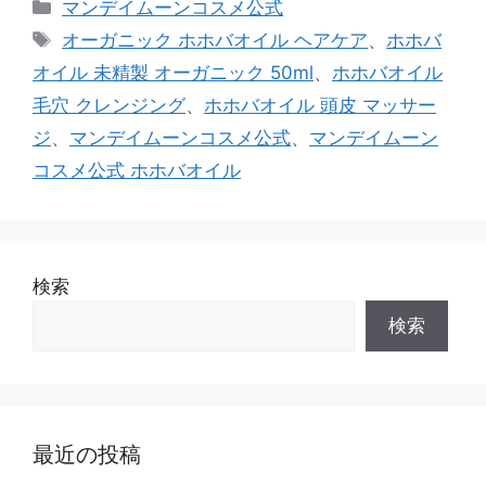
カ
マンデイムーンコスメ公式
テ
タ
オーガニック ホホバオイル ヘアケア
、
ホホバ
ゴ
グ
オイル 未精製 オーガニック 50ml
、
ホホバオイル
リ
毛穴 クレンジング
、
ホホバオイル 頭皮 マッサー
ー
ジ
、
マンデイムーンコスメ公式
、
マンデイムーン
コスメ公式 ホホバオイル
検索
検索
最近の投稿