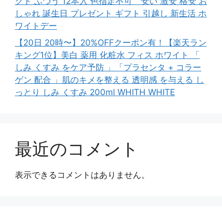
クト ふつう 12本入 色指定不可 安い 激安 格安 お
しゃれ 誕生日 プレゼント ギフト 引越し 新生活 ホ
ワイトデー
【20日 20時〜】20%OFFクーポン有！【楽天ラン
キング1位】美白 薬用 化粧水 フィス ホワイト 「
しみ くすみ をケア予防 」「プラセンタ + コラー
ゲン 配合 」肌のキメを整える 透明感 を与える し
っとり しみ くすみ 200ml WHITH WHITE
最近のコメント
表示できるコメントはありません。