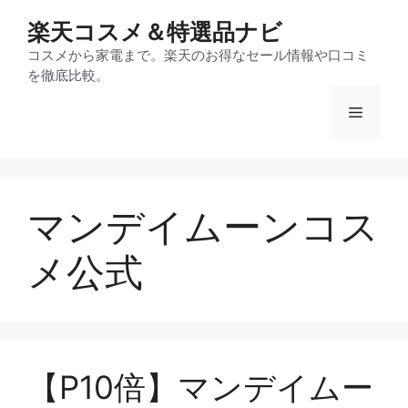
コ
楽天コスメ＆特選品ナビ
ン
テ
コスメから家電まで。楽天のお得なセール情報や口コミ
を徹底比較。
ン
ツ
メ
へ
ス
ニ
キ
ッ
マンデイムーンコス
プ
ュ
メ公式
ー
【P10倍】マンデイムー