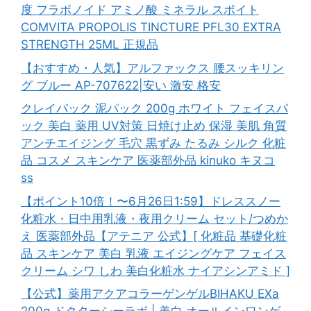
度 フラボノイド アミノ酸 ミネラル スポイト
COMVITA PROPOLIS TINCTURE PFL30 EXTRA
STRENGTH 25ML 正規品
【おすすめ・人気】アルファックス 腰スッキリン
グ ブルー AP-707622|安い 激安 格安
クレイパック 泥パック 200g ホワイト フェイスパ
ック 美白 薬用 UV対策 日焼け止め 保湿 美肌 角質
アンチエイジング 毛穴 黒ずみ たるみ シルク 化粧
品 コスメ スキンケア 医薬部外品 kinuko キヌコ
ss
【ポイント10倍！〜6月26日1:59】ドレススノー
化粧水・日中用乳液・夜用クリーム セット/つめか
え 医薬部外品【アテニア 公式】[ 化粧品 基礎化粧
品 スキンケア 美白 乳液 エイジングケア フェイス
クリーム シワ しわ 美白化粧水 ナイアシンアミド ]
【公式】薬用アクアコラーゲンゲルBIHAKU EXa