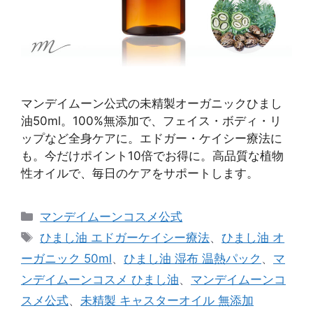
マンデイムーン公式の未精製オーガニックひまし
油50ml。100%無添加で、フェイス・ボディ・リ
ップなど全身ケアに。エドガー・ケイシー療法に
も。今だけポイント10倍でお得に。高品質な植物
性オイルで、毎日のケアをサポートします。
カ
マンデイムーンコスメ公式
テ
タ
ひまし油 エドガーケイシー療法
、
ひまし油 オ
ゴ
グ
ーガニック 50ml
、
ひまし油 湿布 温熱パック
、
マ
リ
ンデイムーンコスメ ひまし油
、
マンデイムーンコ
ー
スメ公式
、
未精製 キャスターオイル 無添加