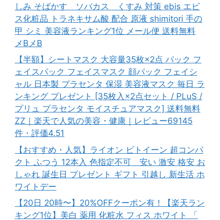
しみ そばかす ソバカス くすみ 対策 ebis エビ
ス化粧品 トラネキサム酸 配合 原液 shimitori 手の
甲 シミ 美容液ランキング1位 メール便 送料無料
メBメB
【半額】シートマスク 大容量35枚×2点 パック フ
ェイスパック フェイスマスク 顔パック フェイシ
ャル 日本製 プラセンタ 保湿 美容液マスク 毎日 ラ
ンキング プレゼント [35枚入×2点セット / PLuS /
プリュ プラセンタ モイスチュアマスク] 送料無料
ZZ｜楽天で人気の美容・健康｜レビュー69145
件・評価4.51
【おすすめ・人気】ライオン ビトイーン 超コンパ
クト ふつう 12本入 色指定不可 安い 激安 格安 お
しゃれ 誕生日 プレゼント ギフト 引越し 新生活 ホ
ワイトデー
【20日 20時〜】20%OFFクーポン有！【楽天ラン
キング1位】美白 薬用 化粧水 フィス ホワイト 「