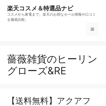
コ
楽天コスメ＆特選品ナビ
ン
テ
コスメから家電まで。楽天のお得なセール情報や口コミ
を徹底比較。
ン
ツ
メ
へ
ス
ニ
キ
ッ
薔薇雑貨のヒーリン
プ
ュ
グローズ&RE
ー
【送料無料】アクアフ