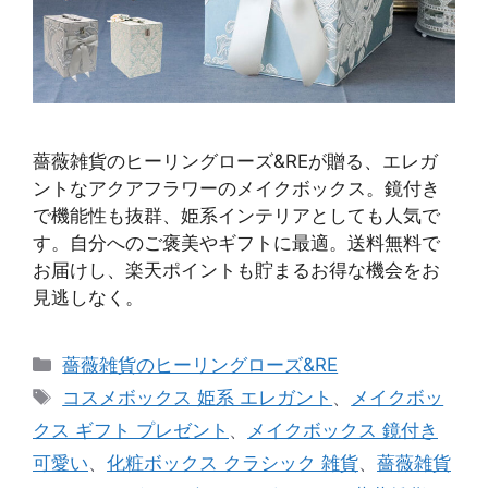
薔薇雑貨のヒーリングローズ&REが贈る、エレガ
ントなアクアフラワーのメイクボックス。鏡付き
で機能性も抜群、姫系インテリアとしても人気で
す。自分へのご褒美やギフトに最適。送料無料で
お届けし、楽天ポイントも貯まるお得な機会をお
見逃しなく。
カ
薔薇雑貨のヒーリングローズ&RE
テ
タ
コスメボックス 姫系 エレガント
、
メイクボッ
ゴ
グ
クス ギフト プレゼント
、
メイクボックス 鏡付き
リ
可愛い
、
化粧ボックス クラシック 雑貨
、
薔薇雑貨
ー