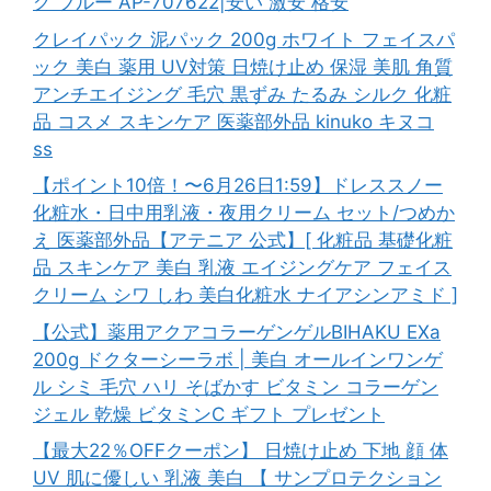
グ ブルー AP-707622|安い 激安 格安
クレイパック 泥パック 200g ホワイト フェイスパ
ック 美白 薬用 UV対策 日焼け止め 保湿 美肌 角質
アンチエイジング 毛穴 黒ずみ たるみ シルク 化粧
品 コスメ スキンケア 医薬部外品 kinuko キヌコ
ss
【ポイント10倍！〜6月26日1:59】ドレススノー
化粧水・日中用乳液・夜用クリーム セット/つめか
え 医薬部外品【アテニア 公式】[ 化粧品 基礎化粧
品 スキンケア 美白 乳液 エイジングケア フェイス
クリーム シワ しわ 美白化粧水 ナイアシンアミド ]
【公式】薬用アクアコラーゲンゲルBIHAKU EXa
200g ドクターシーラボ | 美白 オールインワンゲ
ル シミ 毛穴 ハリ そばかす ビタミン コラーゲン
ジェル 乾燥 ビタミンC ギフト プレゼント
【最大22％OFFクーポン】 日焼け止め 下地 顔 体
UV 肌に優しい 乳液 美白 【 サンプロテクション