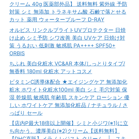
クリーム 40g 医薬部外品】 送料無料 紫外線 予防
対策 シミ 無添加 トラネキサム酸 石鹸で落とせる
カット 薬用 ウォータープルーフ D-RAY
オルビス リンクルブライトUVプロテクター 日焼
け止め シミ予防 シワ改善 美白 UVケア 日焼け対
策 うるおい 低刺激 敏感肌 PA++++ SPF50+
ORBIS
ちふれ 美白化粧水 VC&AR 本体/しっとりタイプ/
無香料 180ml 化粧水 アットコスメ
ビタミンC誘導体配合 ★エイジングケア 無添加化
粧水 ホワイト化粧水100ml 美白 シミ 毛穴対策 保
湿 乾燥肌 敏感肌 年齢肌 スキンケア ローション 優
しい ホワイトケア 無添加化粧品 / ナチュラル / さ
っぱり セール
【店内P最大18倍以上開催】シミと小ジワ(※1)に立
ち向かう、濃厚美白(※2)クリーム【送料無料】
【DHC直販】メラノ レジスト クリーム | スキ