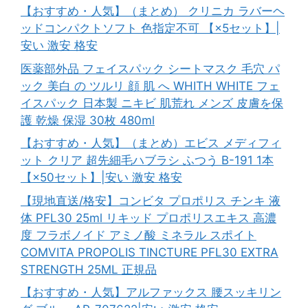
【おすすめ・人気】（まとめ） クリニカ ラバーヘ
ッドコンパクトソフト 色指定不可 【×5セット】|
安い 激安 格安
医薬部外品 フェイスパック シートマスク 毛穴 パ
ック 美白 の ツルリ 顔 肌 へ WHITH WHITE フェ
イスパック 日本製 ニキビ 肌荒れ メンズ 皮膚を保
護 乾燥 保湿 30枚 480ml
【おすすめ・人気】（まとめ）エビス メディフィ
ット クリア 超先細毛ハブラシ ふつう B-191 1本
【×50セット】|安い 激安 格安
【現地直送/格安】コンビタ プロポリス チンキ 液
体 PFL30 25ml リキッド プロポリスエキス 高濃
度 フラボノイド アミノ酸 ミネラル スポイト
COMVITA PROPOLIS TINCTURE PFL30 EXTRA
STRENGTH 25ML 正規品
【おすすめ・人気】アルファックス 腰スッキリン