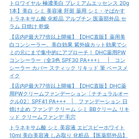
トロワイヤル 極濃美白 プレミアムエッセンス 20g
1本】美白 シミ 美容液 肝斑 薬用 シミ・そばかす
トラネキサム酸 化粧品 アルブチン 医薬部外品 セ
ラム 日焼け 乾燥
【店内P最大77倍以上開催】【DHC直販】薬用美
白コンシーラー。美白効果 紫外線カット効果でシ
ミの元にまで集中的にアプローチ！ DHC薬用PW
コンシーラー（全3色 SPF30 PA+++） | コン
シーラー カバー スティック リキッド 筆 ベースメ
イク
【店内P最大77倍以上開催】【DHC直販】DHC薬
用PWクリームファンデーション〔ナチュラルオー
クル02〕SPF41 PA+++ | ファンデーション 日
焼け止め ファンデ クリーム シミ BBクリーム リキ
ッド クリームファンデ 毛穴
トラネキサム酸 シミ 美容液 エビスビーホワイト
10ml 美白美容液 しみ取り 化粧品 【医薬部外品】