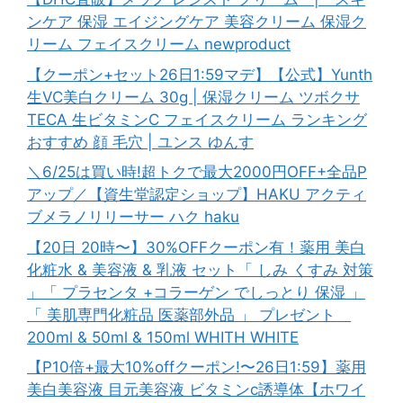
ンケア 保湿 エイジングケア 美容クリーム 保湿ク
リーム フェイスクリーム newproduct
【クーポン+セット26日1:59マデ】【公式】Yunth
生VC美白クリーム 30g | 保湿クリーム ツボクサ
TECA 生ビタミンC フェイスクリーム ランキング
おすすめ 顔 毛穴 | ユンス ゆんす
＼6/25は買い時!超トクで最大2000円OFF+全品P
アップ／【資生堂認定ショップ】HAKU アクティ
ブメラノリリーサー ハク haku
【20日 20時〜】30%OFFクーポン有！薬用 美白
化粧水 & 美容液 & 乳液 セット「 しみ くすみ 対策
」「 プラセンタ +コラーゲン でしっとり 保湿 」
「 美肌専門化粧品 医薬部外品 」 プレゼント
200ml & 50ml & 150ml WHITH WHITE
【P10倍+最大10%offクーポン!〜26日1:59】薬用
美白美容液 目元美容液 ビタミンc誘導体【ホワイ