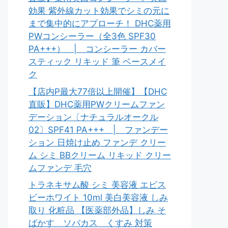
効果 紫外線カット効果でシミの元に
まで集中的にアプローチ！ DHC薬用
PWコンシーラー（全3色 SPF30
PA+++） | コンシーラー カバー
スティック リキッド 筆 ベースメイ
ク
【店内P最大77倍以上開催】【DHC
直販】DHC薬用PWクリームファン
デーション〔ナチュラルオークル
02〕SPF41 PA+++ | ファンデー
ション 日焼け止め ファンデ クリー
ム シミ BBクリーム リキッド クリー
ムファンデ 毛穴
トラネキサム酸 シミ 美容液 エビス
ビーホワイト 10ml 美白美容液 しみ
取り 化粧品 【医薬部外品】しみ そ
ばかす ソバカス くすみ 対策