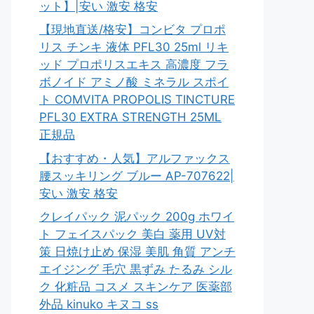
ット】|安い 激安 格安
【現地直送/格安】コンビタ プロポ
リス チンキ 液体 PFL30 25ml リキ
ッド プロポリスエキス 高濃度 フラ
ボノイド アミノ酸 ミネラル スポイ
ト COMVITA PROPOLIS TINCTURE
PFL30 EXTRA STRENGTH 25ML
正規品
【おすすめ・人気】アルファックス
腰スッキリング ブルー AP-707622|
安い 激安 格安
クレイパック 泥パック 200g ホワイ
ト フェイスパック 美白 薬用 UV対
策 日焼け止め 保湿 美肌 角質 アンチ
エイジング 毛穴 黒ずみ たるみ シル
ク 化粧品 コスメ スキンケア 医薬部
外品 kinuko キヌコ ss