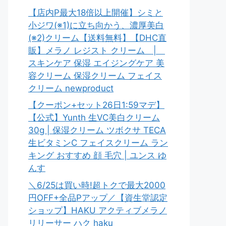
【店内P最大18倍以上開催】シミと
小ジワ(※1)に立ち向かう、濃厚美白
(※2)クリーム【送料無料】【DHC直
販】メラノ レジスト クリーム |
スキンケア 保湿 エイジングケア 美
容クリーム 保湿クリーム フェイス
クリーム newproduct
【クーポン+セット26日1:59マデ】
【公式】Yunth 生VC美白クリーム
30g | 保湿クリーム ツボクサ TECA
生ビタミンC フェイスクリーム ラン
キング おすすめ 顔 毛穴 | ユンス ゆ
んす
＼6/25は買い時!超トクで最大2000
円OFF+全品Pアップ／【資生堂認定
ショップ】HAKU アクティブメラノ
リリーサー ハク haku