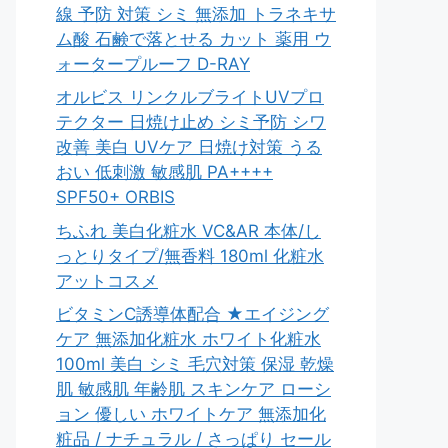
線 予防 対策 シミ 無添加 トラネキサ
ム酸 石鹸で落とせる カット 薬用 ウ
ォータープルーフ D-RAY
オルビス リンクルブライトUVプロ
テクター 日焼け止め シミ予防 シワ
改善 美白 UVケア 日焼け対策 うる
おい 低刺激 敏感肌 PA++++
SPF50+ ORBIS
ちふれ 美白化粧水 VC&AR 本体/し
っとりタイプ/無香料 180ml 化粧水
アットコスメ
ビタミンC誘導体配合 ★エイジング
ケア 無添加化粧水 ホワイト化粧水
100ml 美白 シミ 毛穴対策 保湿 乾燥
肌 敏感肌 年齢肌 スキンケア ローシ
ョン 優しい ホワイトケア 無添加化
粧品 / ナチュラル / さっぱり セール