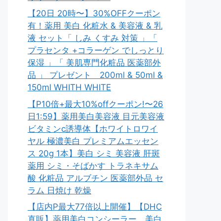
【20日 20時〜】30%OFFクーポン
有！薬用 美白 化粧水 & 美容液 & 乳
液 セット「 しみ くすみ 対策 」「
プラセンタ +コラーゲン でしっとり
保湿 」「 美肌専門化粧品 医薬部外
品 」 プレゼント 200ml & 50ml &
150ml WHITH WHITE
【P10倍+最大10%offクーポン!〜26
日1:59】薬用美白美容液 目元美容液
ビタミンc誘導体【ホワイトロワイ
ヤル 極濃美白 プレミアムエッセン
ス 20g 1本】美白 シミ 美容液 肝斑
薬用 シミ・そばかす トラネキサム
酸 化粧品 アルブチン 医薬部外品 セ
ラム 日焼け 乾燥
【店内P最大77倍以上開催】【DHC
直販】薬用美白コンシーラー。美白