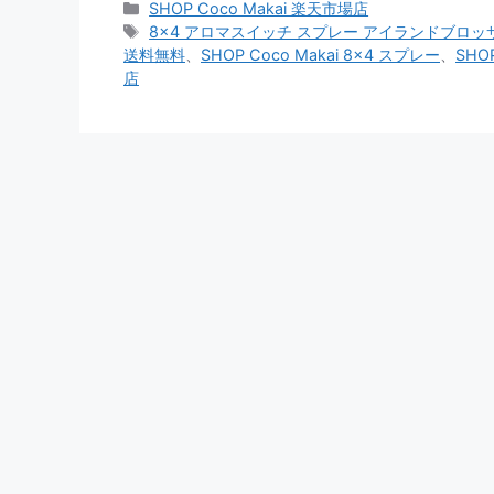
カ
SHOP Coco Makai 楽天市場店
テ
タ
8x4 アロマスイッチ スプレー アイランドブロッ
ゴ
グ
送料無料
、
SHOP Coco Makai 8x4 スプレー
、
SHO
リ
店
ー