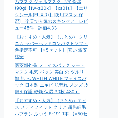
みマスク ジェルマスク 毛穴 保湿
(90g)【fw-z30k】【xs01s】【エリ
クシール(ELIXIR)】[夜用マスク 保
湿]｜楽天で人気のスキンケア｜レビ
ュー48件・評価4.33
【おすすめ・人気】（まとめ） クリ
ニカ ラバーヘッドコンパクトソフト
色指定不可 【×5セット】|安い 激安
格安
医薬部外品 フェイスパック シート
マスク 毛穴 パック 美白 の ツルリ
顔 肌 へ WHITH WHITE フェイスパ
ック 日本製 ニキビ 肌荒れ メンズ 皮
膚を保護 乾燥 保湿 30枚 480ml
【おすすめ・人気】（まとめ）エビ
ス メディフィット クリア 超先細毛
ハブラシ ふつう B-191 1本 【×50セ