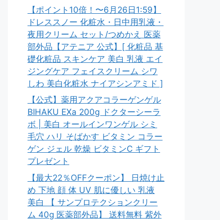
【ポイント10倍！〜6月26日1:59】
ドレススノー 化粧水・日中用乳液・
夜用クリーム セット/つめかえ 医薬
部外品【アテニア 公式】[ 化粧品 基
礎化粧品 スキンケア 美白 乳液 エイ
ジングケア フェイスクリーム シワ
しわ 美白化粧水 ナイアシンアミド ]
【公式】薬用アクアコラーゲンゲル
BIHAKU EXa 200g ドクターシーラ
ボ | 美白 オールインワンゲル シミ
毛穴 ハリ そばかす ビタミン コラー
ゲン ジェル 乾燥 ビタミンC ギフト
プレゼント
【最大22％OFFクーポン】 日焼け止
め 下地 顔 体 UV 肌に優しい 乳液
美白 【 サンプロテクションクリー
ム 40g 医薬部外品】 送料無料 紫外