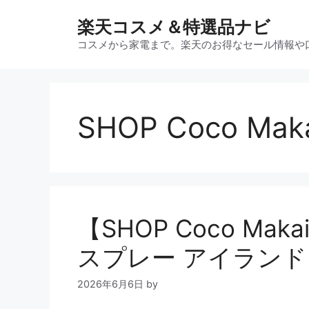
コ
楽天コスメ＆特選品ナビ
ン
テ
コスメから家電まで。楽天のお得なセール情報や
ン
ツ
へ
ス
SHOP Coco Ma
キ
ッ
プ
【SHOP Coco Ma
スプレー アイラン
2026年6月6日
by