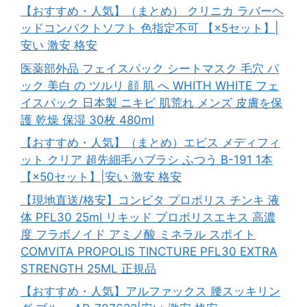
【おすすめ・人気】（まとめ） クリニカ ラバーヘ
ッドコンパクトソフト 色指定不可 【×5セット】|
安い 激安 格安
医薬部外品 フェイスパック シートマスク 毛穴 パ
ック 美白 の ツルリ 顔 肌 へ WHITH WHITE フェ
イスパック 日本製 ニキビ 肌荒れ メンズ 皮膚を保
護 乾燥 保湿 30枚 480ml
【おすすめ・人気】（まとめ）エビス メディフィ
ット クリア 超先細毛ハブラシ ふつう B-191 1本
【×50セット】|安い 激安 格安
【現地直送/格安】コンビタ プロポリス チンキ 液
体 PFL30 25ml リキッド プロポリスエキス 高濃
度 フラボノイド アミノ酸 ミネラル スポイト
COMVITA PROPOLIS TINCTURE PFL30 EXTRA
STRENGTH 25ML 正規品
【おすすめ・人気】アルファックス 腰スッキリン