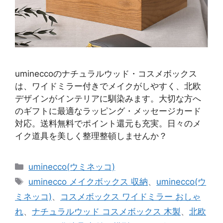
umineccoのナチュラルウッド・コスメボックス
は、ワイドミラー付きでメイクがしやすく、北欧
デザインがインテリアに馴染みます。大切な方へ
のギフトに最適なラッピング・メッセージカード
対応。送料無料でポイント還元も充実。日々のメ
イク道具を美しく整理整頓しませんか？
カ
uminecco(ウミネッコ)
テ
タ
uminecco メイクボックス 収納
、
uminecco(ウ
ゴ
グ
ミネッコ)
、
コスメボックス ワイドミラー おしゃ
リ
れ
、
ナチュラルウッド コスメボックス 木製
、
北欧
ー