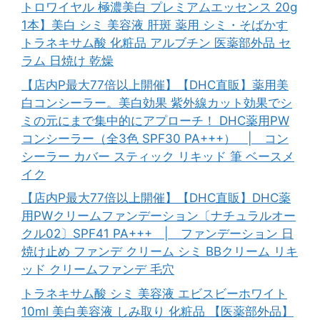
トロワイヤル 極濃美白 プレミアムエッセンス 20g
1本】美白 シミ 美容液 肝斑 薬用 シミ・そばかす
トラネキサム酸 化粧品 アルブチン 医薬部外品 セ
ラム 日焼け 乾燥
【店内P最大77倍以上開催】【DHC直販】薬用美
白コンシーラー。美白効果 紫外線カット効果でシ
ミの元にまで集中的にアプローチ！ DHC薬用PW
コンシーラー（全3色 SPF30 PA+++） | コン
シーラー カバー スティック リキッド 筆 ベースメ
イク
【店内P最大77倍以上開催】【DHC直販】DHC薬
用PWクリームファンデーション〔ナチュラルオー
クル02〕SPF41 PA+++ | ファンデーション 日
焼け止め ファンデ クリーム シミ BBクリーム リキ
ッド クリームファンデ 毛穴
トラネキサム酸 シミ 美容液 エビスビーホワイト
10ml 美白美容液 しみ取り 化粧品 【医薬部外品】