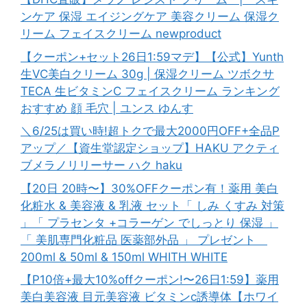
ンケア 保湿 エイジングケア 美容クリーム 保湿ク
リーム フェイスクリーム newproduct
【クーポン+セット26日1:59マデ】【公式】Yunth
生VC美白クリーム 30g | 保湿クリーム ツボクサ
TECA 生ビタミンC フェイスクリーム ランキング
おすすめ 顔 毛穴 | ユンス ゆんす
＼6/25は買い時!超トクで最大2000円OFF+全品P
アップ／【資生堂認定ショップ】HAKU アクティ
ブメラノリリーサー ハク haku
【20日 20時〜】30%OFFクーポン有！薬用 美白
化粧水 & 美容液 & 乳液 セット「 しみ くすみ 対策
」「 プラセンタ +コラーゲン でしっとり 保湿 」
「 美肌専門化粧品 医薬部外品 」 プレゼント
200ml & 50ml & 150ml WHITH WHITE
【P10倍+最大10%offクーポン!〜26日1:59】薬用
美白美容液 目元美容液 ビタミンc誘導体【ホワイ