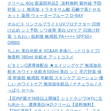
クリーム 40g 医薬部外品】 送料無料 紫外線 予防
対策 シミ 無添加 トラネキサム酸 石鹸で落とせる
カット 薬用 ウォータープルーフ D-RAY
オルビス リンクルブライトUVプロテクター 日焼
け止め シミ予防 シワ改善 美白 UVケア 日焼け対
策 うるおい 低刺激 敏感肌 PA++++ SPF50+
ORBIS
ちふれ 美白化粧水 VC&AR 本体/しっとりタイプ/
無香料 180ml 化粧水 アットコスメ
ビタミンC誘導体配合 ★エイジングケア 無添加化
粧水 ホワイト化粧水100ml 美白 シミ 毛穴対策 保
湿 乾燥肌 敏感肌 年齢肌 スキンケア ローション 優
しい ホワイトケア 無添加化粧品 / ナチュラル / さ
っぱり セール
【店内P最大18倍以上開催】シミと小ジワ(※1)に立
ち向かう、濃厚美白(※2)クリーム【送料無料】
【DHC直販】メラノ レジスト クリーム | スキ