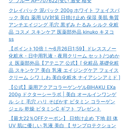
グ ブルー AP-707622|安い 激安 格安
クレイパック 泥パック 200g ホワイト フェイスパ
ック 美白 薬用 UV対策 日焼け止め 保湿 美肌 角質
アンチエイジング 毛穴 黒ずみ たるみ シルク 化粧
品 コスメ スキンケア 医薬部外品 kinuko キヌコ
ss
【ポイント10倍！〜6月26日1:59】ドレススノー
化粧水・日中用乳液・夜用クリーム セット/つめか
え 医薬部外品【アテニア 公式】[ 化粧品 基礎化粧
品 スキンケア 美白 乳液 エイジングケア フェイス
クリーム シワ しわ 美白化粧水 ナイアシンアミド ]
【公式】薬用アクアコラーゲンゲルBIHAKU EXa
200g ドクターシーラボ | 美白 オールインワンゲ
ル シミ 毛穴 ハリ そばかす ビタミン コラーゲン
ジェル 乾燥 ビタミンC ギフト プレゼント
【最大22％OFFクーポン】 日焼け止め 下地 顔 体
UV 肌に優しい 乳液 美白 【 サンプロテクション