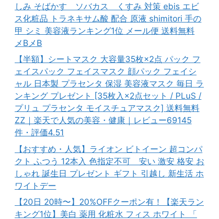
しみ そばかす ソバカス くすみ 対策 ebis エビ
ス化粧品 トラネキサム酸 配合 原液 shimitori 手の
甲 シミ 美容液ランキング1位 メール便 送料無料
メBメB
【半額】シートマスク 大容量35枚×2点 パック フ
ェイスパック フェイスマスク 顔パック フェイシ
ャル 日本製 プラセンタ 保湿 美容液マスク 毎日 ラ
ンキング プレゼント [35枚入×2点セット / PLuS /
プリュ プラセンタ モイスチュアマスク] 送料無料
ZZ｜楽天で人気の美容・健康｜レビュー69145
件・評価4.51
【おすすめ・人気】ライオン ビトイーン 超コンパ
クト ふつう 12本入 色指定不可 安い 激安 格安 お
しゃれ 誕生日 プレゼント ギフト 引越し 新生活 ホ
ワイトデー
【20日 20時〜】20%OFFクーポン有！【楽天ラン
キング1位】美白 薬用 化粧水 フィス ホワイト 「