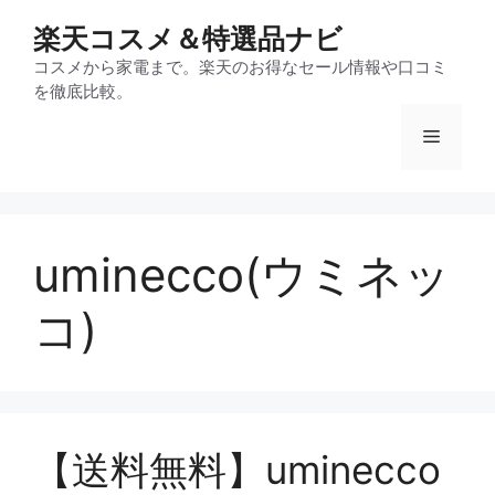
コ
楽天コスメ＆特選品ナビ
ン
テ
コスメから家電まで。楽天のお得なセール情報や口コミ
を徹底比較。
ン
ツ
メ
へ
ス
ニ
キ
ッ
uminecco(ウミネッ
プ
ュ
コ)
ー
【送料無料】uminecco