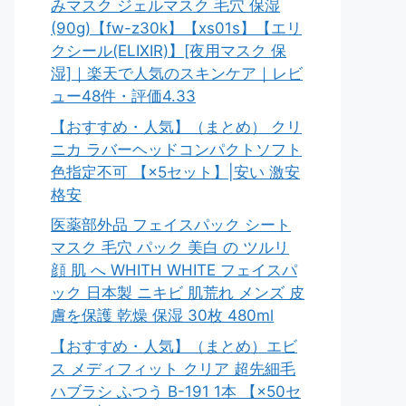
みマスク ジェルマスク 毛穴 保湿
(90g)【fw-z30k】【xs01s】【エリ
クシール(ELIXIR)】[夜用マスク 保
湿]｜楽天で人気のスキンケア｜レビ
ュー48件・評価4.33
【おすすめ・人気】（まとめ） クリ
ニカ ラバーヘッドコンパクトソフト
色指定不可 【×5セット】|安い 激安
格安
医薬部外品 フェイスパック シート
マスク 毛穴 パック 美白 の ツルリ
顔 肌 へ WHITH WHITE フェイスパ
ック 日本製 ニキビ 肌荒れ メンズ 皮
膚を保護 乾燥 保湿 30枚 480ml
【おすすめ・人気】（まとめ）エビ
ス メディフィット クリア 超先細毛
ハブラシ ふつう B-191 1本 【×50セ