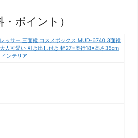
料・ポイント）
レッサー 三面鏡 コスメボックス MUD-6740 3面鏡
大人可愛い 引き出し付き 幅27×奥行18×高さ35cm
具 インテリア