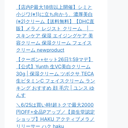
【店内P最大18倍以上開催】シミと
小ジワ(※1)に立ち向かう、濃厚美白
(※2)クリーム【送料無料】【DHC直
販】メラノ レジスト クリーム |
スキンケア 保湿 エイジングケア 美
容クリーム 保湿クリーム フェイス
クリーム newproduct
【クーポン+セット26日1:59マデ】
【公式】Yunth 生VC美白クリーム
30g | 保湿クリーム ツボクサ TECA
生ビタミンC フェイスクリーム ラン
キング おすすめ 顔 毛穴 | ユンス ゆ
んす
＼6/25は買い時!超トクで最大2000
円OFF+全品Pアップ／【資生堂認定
ショップ】HAKU アクティブメラノ
リリーサー ハク haku