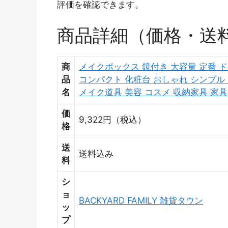
評価を確認できます。
商品詳細（価格・送
商
メイクボックス 鏡付き 大容量 定番 ド
品
コンパクト 化粧台 おしゃれ シンプル 
名
メイク道具 美容 コスメ 収納家具 家
価
9,322円（税込）
格
送
送料込み
料
シ
ョ
BACKYARD FAMILY 雑貨タウン
ッ
プ