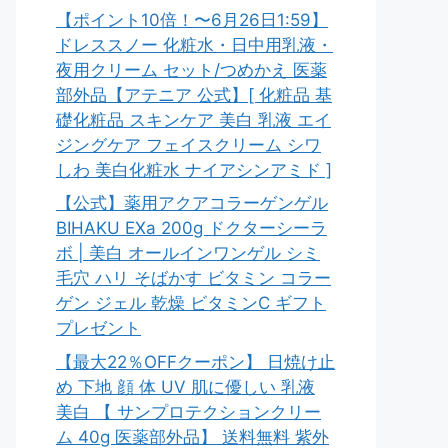
【ポイント10倍！〜6月26日1:59】
ドレススノー 化粧水・日中用乳液・
夜用クリーム セット/つめかえ 医薬
部外品【アテニア 公式】[ 化粧品 基
礎化粧品 スキンケア 美白 乳液 エイ
ジングケア フェイスクリーム シワ
しわ 美白化粧水 ナイアシンアミド ]
【公式】薬用アクアコラーゲンゲル
BIHAKU EXa 200g ドクターシーラ
ボ | 美白 オールインワンゲル シミ
毛穴 ハリ そばかす ビタミン コラー
ゲン ジェル 乾燥 ビタミンC ギフト
プレゼント
【最大22％OFFクーポン】 日焼け止
め 下地 顔 体 UV 肌に優しい 乳液
美白 【 サンプロテクションクリー
ム 40g 医薬部外品】 送料無料 紫外