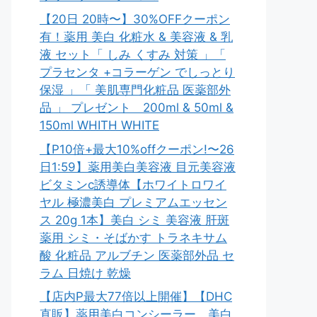
【20日 20時〜】30%OFFクーポン
有！薬用 美白 化粧水 & 美容液 & 乳
液 セット「 しみ くすみ 対策 」「
プラセンタ +コラーゲン でしっとり
保湿 」「 美肌専門化粧品 医薬部外
品 」 プレゼント 200ml & 50ml &
150ml WHITH WHITE
【P10倍+最大10%offクーポン!〜26
日1:59】薬用美白美容液 目元美容液
ビタミンc誘導体【ホワイトロワイ
ヤル 極濃美白 プレミアムエッセン
ス 20g 1本】美白 シミ 美容液 肝斑
薬用 シミ・そばかす トラネキサム
酸 化粧品 アルブチン 医薬部外品 セ
ラム 日焼け 乾燥
【店内P最大77倍以上開催】【DHC
直販】薬用美白コンシーラー。美白