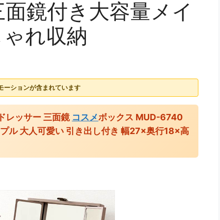
】三面鏡付き大容量メイ
しゃれ収納
モーションが含まれています
 ドレッサー 三面鏡
コスメ
ボックス MUD-6740
プル 大人可愛い 引き出し付き 幅27×奥行18×高