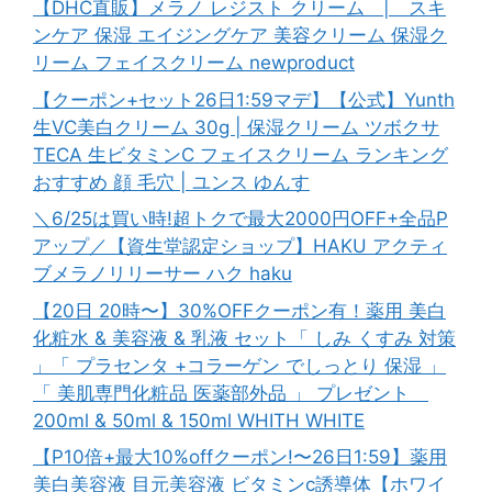
【DHC直販】メラノ レジスト クリーム | スキ
ンケア 保湿 エイジングケア 美容クリーム 保湿ク
リーム フェイスクリーム newproduct
【クーポン+セット26日1:59マデ】【公式】Yunth
生VC美白クリーム 30g | 保湿クリーム ツボクサ
TECA 生ビタミンC フェイスクリーム ランキング
おすすめ 顔 毛穴 | ユンス ゆんす
＼6/25は買い時!超トクで最大2000円OFF+全品P
アップ／【資生堂認定ショップ】HAKU アクティ
ブメラノリリーサー ハク haku
【20日 20時〜】30%OFFクーポン有！薬用 美白
化粧水 & 美容液 & 乳液 セット「 しみ くすみ 対策
」「 プラセンタ +コラーゲン でしっとり 保湿 」
「 美肌専門化粧品 医薬部外品 」 プレゼント
200ml & 50ml & 150ml WHITH WHITE
【P10倍+最大10%offクーポン!〜26日1:59】薬用
美白美容液 目元美容液 ビタミンc誘導体【ホワイ