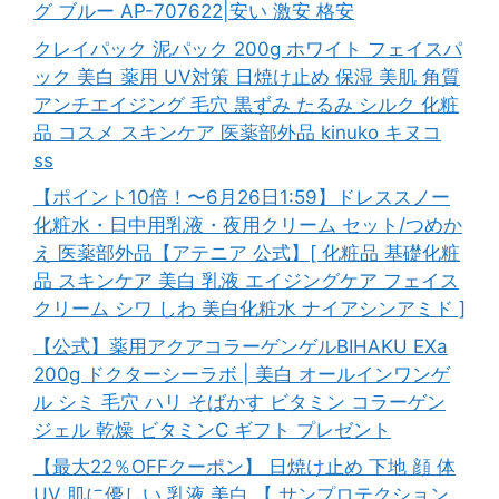
グ ブルー AP-707622|安い 激安 格安
クレイパック 泥パック 200g ホワイト フェイスパ
ック 美白 薬用 UV対策 日焼け止め 保湿 美肌 角質
アンチエイジング 毛穴 黒ずみ たるみ シルク 化粧
品 コスメ スキンケア 医薬部外品 kinuko キヌコ
ss
【ポイント10倍！〜6月26日1:59】ドレススノー
化粧水・日中用乳液・夜用クリーム セット/つめか
え 医薬部外品【アテニア 公式】[ 化粧品 基礎化粧
品 スキンケア 美白 乳液 エイジングケア フェイス
クリーム シワ しわ 美白化粧水 ナイアシンアミド ]
【公式】薬用アクアコラーゲンゲルBIHAKU EXa
200g ドクターシーラボ | 美白 オールインワンゲ
ル シミ 毛穴 ハリ そばかす ビタミン コラーゲン
ジェル 乾燥 ビタミンC ギフト プレゼント
【最大22％OFFクーポン】 日焼け止め 下地 顔 体
UV 肌に優しい 乳液 美白 【 サンプロテクション