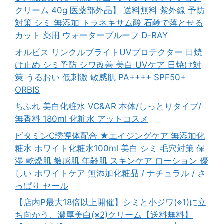
クリーム 40g 医薬部外品】 送料無料 紫外線 予防
対策 シミ 無添加 トラネキサム酸 石鹸で落とせる
カット 薬用 ウォータープルーフ D-RAY
オルビス リンクルブライトUVプロテクター 日焼
け止め シミ予防 シワ改善 美白 UVケア 日焼け対
策 うるおい 低刺激 敏感肌 PA++++ SPF50+
ORBIS
ちふれ 美白化粧水 VC&AR 本体/しっとりタイプ/
無香料 180ml 化粧水 アットコスメ
ビタミンC誘導体配合 ★エイジングケア 無添加化
粧水 ホワイト化粧水100ml 美白 シミ 毛穴対策 保
湿 乾燥肌 敏感肌 年齢肌 スキンケア ローション 優
しい ホワイトケア 無添加化粧品 / ナチュラル / さ
っぱり セール
【店内P最大18倍以上開催】シミと小ジワ(※1)に立
ち向かう、濃厚美白(※2)クリーム【送料無料】