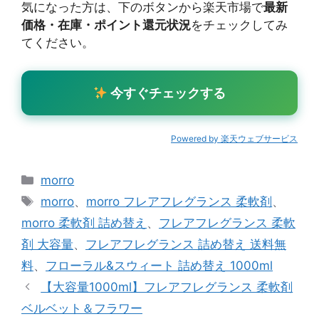
気になった方は、下のボタンから楽天市場で
最新
価格・在庫・ポイント還元状況
をチェックしてみ
てください。
今すぐチェックする
Powered by 楽天ウェブサービス
カ
morro
テ
タ
morro
、
morro フレアフレグランス 柔軟剤
、
ゴ
グ
morro 柔軟剤 詰め替え
、
フレアフレグランス 柔軟
リ
剤 大容量
、
フレアフレグランス 詰め替え 送料無
ー
料
、
フローラル&スウィート 詰め替え 1000ml
【大容量1000ml】フレアフレグランス 柔軟剤
ベルベット＆フラワー