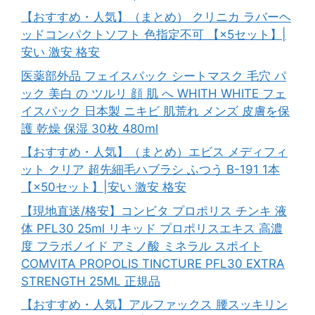
【おすすめ・人気】（まとめ） クリニカ ラバーヘ
ッドコンパクトソフト 色指定不可 【×5セット】|
安い 激安 格安
医薬部外品 フェイスパック シートマスク 毛穴 パ
ック 美白 の ツルリ 顔 肌 へ WHITH WHITE フェ
イスパック 日本製 ニキビ 肌荒れ メンズ 皮膚を保
護 乾燥 保湿 30枚 480ml
【おすすめ・人気】（まとめ）エビス メディフィ
ット クリア 超先細毛ハブラシ ふつう B-191 1本
【×50セット】|安い 激安 格安
【現地直送/格安】コンビタ プロポリス チンキ 液
体 PFL30 25ml リキッド プロポリスエキス 高濃
度 フラボノイド アミノ酸 ミネラル スポイト
COMVITA PROPOLIS TINCTURE PFL30 EXTRA
STRENGTH 25ML 正規品
【おすすめ・人気】アルファックス 腰スッキリン