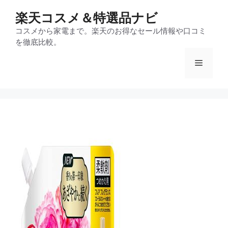
コ
楽天コスメ＆特選品ナビ
ン
テ
コスメから家電まで。楽天のお得なセール情報や口コミ
を徹底比較。
ン
ツ
メ
へ
ス
ニ
キ
ッ
プ
ュ
ー