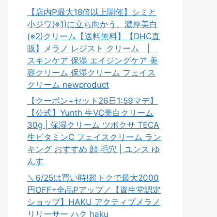
【店内P最大18倍以上開催】シミと
小ジワ(※1)に立ち向かう、濃厚美白
(※2)クリーム【送料無料】【DHC直
販】メラノ レジスト クリーム |
スキンケア 保湿 エイジングケア 美
容クリーム 保湿クリーム フェイス
クリーム newproduct
【クーポン+セット26日1:59マデ】
【公式】Yunth 生VC美白クリーム
30g | 保湿クリーム ツボクサ TECA
生ビタミンC フェイスクリーム ラン
キング おすすめ 顔 毛穴 | ユンス ゆ
んす
＼6/25は買い時!超トクで最大2000
円OFF+全品Pアップ／【資生堂認定
ショップ】HAKU アクティブメラノ
リリーサー ハク haku