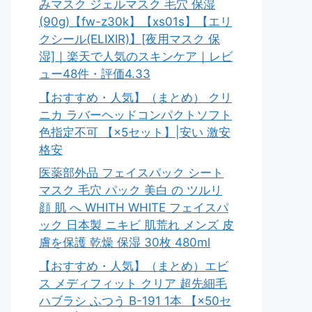
みマスク ジェルマスク 毛穴 保湿
(90g)【fw-z30k】【xs01s】【エリ
クシール(ELIXIR)】[夜用マスク 保
湿]｜楽天で人気のスキンケア｜レビ
ュー48件・評価4.33
【おすすめ・人気】（まとめ） クリ
ニカ ラバーヘッドコンパクトソフト
色指定不可 【×5セット】|安い 激安
格安
医薬部外品 フェイスパック シート
マスク 毛穴 パック 美白 の ツルリ
顔 肌 へ WHITH WHITE フェイスパ
ック 日本製 ニキビ 肌荒れ メンズ 皮
膚を保護 乾燥 保湿 30枚 480ml
【おすすめ・人気】（まとめ）エビ
ス メディフィット クリア 超先細毛
ハブラシ ふつう B-191 1本 【×50セ