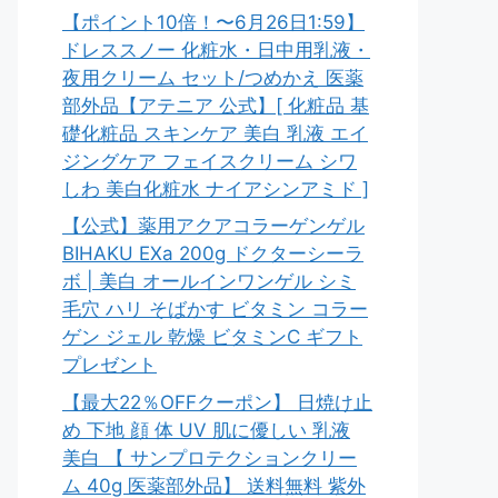
【ポイント10倍！〜6月26日1:59】
ドレススノー 化粧水・日中用乳液・
夜用クリーム セット/つめかえ 医薬
部外品【アテニア 公式】[ 化粧品 基
礎化粧品 スキンケア 美白 乳液 エイ
ジングケア フェイスクリーム シワ
しわ 美白化粧水 ナイアシンアミド ]
【公式】薬用アクアコラーゲンゲル
BIHAKU EXa 200g ドクターシーラ
ボ | 美白 オールインワンゲル シミ
毛穴 ハリ そばかす ビタミン コラー
ゲン ジェル 乾燥 ビタミンC ギフト
プレゼント
【最大22％OFFクーポン】 日焼け止
め 下地 顔 体 UV 肌に優しい 乳液
美白 【 サンプロテクションクリー
ム 40g 医薬部外品】 送料無料 紫外