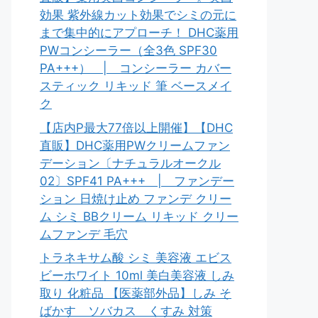
効果 紫外線カット効果でシミの元に
まで集中的にアプローチ！ DHC薬用
PWコンシーラー（全3色 SPF30
PA+++） | コンシーラー カバー
スティック リキッド 筆 ベースメイ
ク
【店内P最大77倍以上開催】【DHC
直販】DHC薬用PWクリームファン
デーション〔ナチュラルオークル
02〕SPF41 PA+++ | ファンデー
ション 日焼け止め ファンデ クリー
ム シミ BBクリーム リキッド クリー
ムファンデ 毛穴
トラネキサム酸 シミ 美容液 エビス
ビーホワイト 10ml 美白美容液 しみ
取り 化粧品 【医薬部外品】しみ そ
ばかす ソバカス くすみ 対策