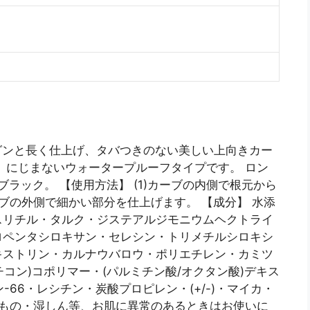
グンと長く仕上げ、タバつきのない美しい上向きカー
、にじまないウォータープルーフタイプです。 ロン
ブラック。 【使用方法】 (1)カーブの内側で根元から
ーブの外側で細かい部分を仕上げます。 【成分】 水添
スリチル・タルク・ジステアルジモニウムヘクトライ
ロペンタシロキサン・セレシン・トリメチルシロキシ
キストリン・カルナウバロウ・ポリエチレン・カミツ
チコン)コポリマー・(パルミチン酸/オクタン酸)デキス
66・レシチン・炭酸プロピレン・(+/-)・マイカ・
れもの・湿しん等、お肌に異常のあるときはお使いに