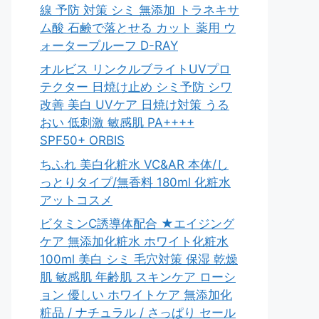
線 予防 対策 シミ 無添加 トラネキサ
ム酸 石鹸で落とせる カット 薬用 ウ
ォータープルーフ D-RAY
オルビス リンクルブライトUVプロ
テクター 日焼け止め シミ予防 シワ
改善 美白 UVケア 日焼け対策 うる
おい 低刺激 敏感肌 PA++++
SPF50+ ORBIS
ちふれ 美白化粧水 VC&AR 本体/し
っとりタイプ/無香料 180ml 化粧水
アットコスメ
ビタミンC誘導体配合 ★エイジング
ケア 無添加化粧水 ホワイト化粧水
100ml 美白 シミ 毛穴対策 保湿 乾燥
肌 敏感肌 年齢肌 スキンケア ローシ
ョン 優しい ホワイトケア 無添加化
粧品 / ナチュラル / さっぱり セール