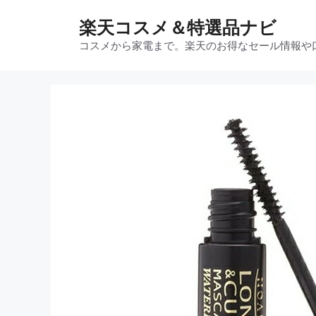
コ
楽天コスメ＆特選品ナビ
ン
テ
コスメから家電まで。楽天のお得なセール情報や
ン
ツ
へ
ス
キ
ッ
プ