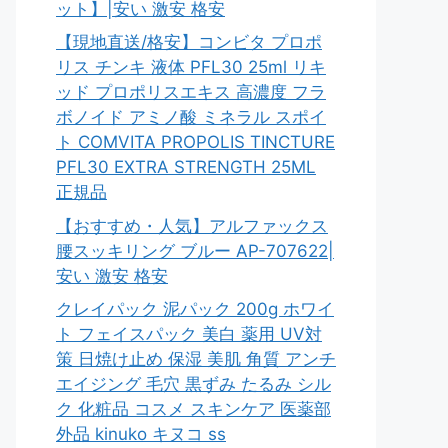
ット】|安い 激安 格安
【現地直送/格安】コンビタ プロポ
リス チンキ 液体 PFL30 25ml リキ
ッド プロポリスエキス 高濃度 フラ
ボノイド アミノ酸 ミネラル スポイ
ト COMVITA PROPOLIS TINCTURE
PFL30 EXTRA STRENGTH 25ML
正規品
【おすすめ・人気】アルファックス
腰スッキリング ブルー AP-707622|
安い 激安 格安
クレイパック 泥パック 200g ホワイ
ト フェイスパック 美白 薬用 UV対
策 日焼け止め 保湿 美肌 角質 アンチ
エイジング 毛穴 黒ずみ たるみ シル
ク 化粧品 コスメ スキンケア 医薬部
外品 kinuko キヌコ ss