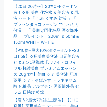
【20日 20時〜】30%OFFクーポン
有！薬用 美白 化粧水 & 美容液 & 乳
液 セット「 しみ くすみ 対策 」「
プラセンタ +コラーゲン でしっとり
保湿 」「 美肌専門化粧品 医薬部外
品 」 プレゼント 200ml & 50ml &
150ml WHITH WHITE
【P10倍+最大10%offクーポン!〜26
日1:59】薬用美白美容液 目元美容液
ビタミンc誘導体【ホワイトロワイ
ヤル 極濃美白 プレミアムエッセン
ス 20g 1本】美白 シミ 美容液 肝斑
薬用 シミ・そばかす トラネキサム
酸 化粧品 アルブチン 医薬部外品 セ
ラム 日焼け 乾燥
【店内P最大77倍以上開催】【DHC
直販】薬用美白コンシーラー。美白