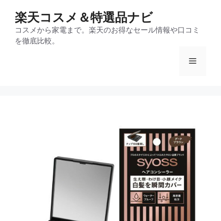
コ
楽天コスメ＆特選品ナビ
ン
テ
コスメから家電まで。楽天のお得なセール情報や口コミ
を徹底比較。
ン
ツ
メ
へ
ス
ニ
キ
ッ
プ
ュ
ー