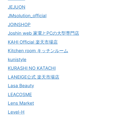
JEJUON
JMsolution_official
JOINSHOP
Joshin web 家電とPCの大型専門店
KAHI Official 楽天市場店
Kitchen room キッチンルーム
kunistyle
KURASHI NO KATACHI
LANEIGE公式 楽天市場店
Lasa Beauty
LEACOSME
Lens Market
Level-H