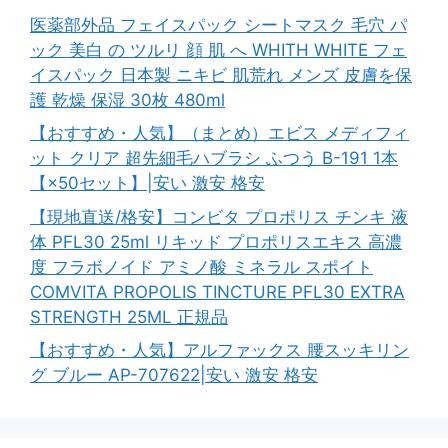
医薬部外品 フェイスパック シートマスク 毛穴 パ
ック 美白 の ツルリ 顔 肌 へ WHITH WHITE フェ
イスパック 日本製 ニキビ 肌荒れ メンズ 皮膚を保
護 乾燥 保湿 30枚 480ml
【おすすめ・人気】（まとめ）エビス メディフィ
ット クリア 超先細毛ハブラシ ふつう B-191 1本
【×50セット】|安い 激安 格安
【現地直送/格安】コンビタ プロポリス チンキ 液
体 PFL30 25ml リキッド プロポリスエキス 高濃
度 フラボノイド アミノ酸 ミネラル スポイト
COMVITA PROPOLIS TINCTURE PFL30 EXTRA
STRENGTH 25ML 正規品
【おすすめ・人気】アルファックス 腰スッキリン
グ ブルー AP-707622|安い 激安 格安