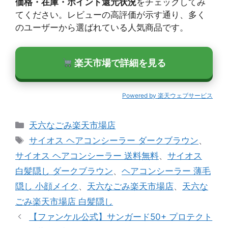
価格・在庫・ポイント還元状況
をチェックしてみ
てください。レビューの高評価が示す通り、多く
のユーザーから選ばれている人気商品です。
楽天市場で詳細を見る
Powered by 楽天ウェブサービス
カ
天六なごみ楽天市場店
テ
タ
サイオス ヘアコンシーラー ダークブラウン
、
ゴ
グ
サイオス ヘアコンシーラー 送料無料
、
サイオス
リ
白髪隠し ダークブラウン
、
ヘアコンシーラー 薄毛
ー
隠し 小顔メイク
、
天六なごみ楽天市場店
、
天六な
ごみ楽天市場店 白髪隠し
【ファンケル公式】サンガード50+ プロテクト