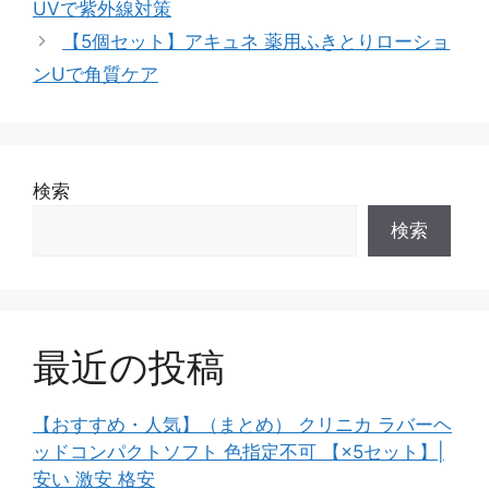
UVで紫外線対策
【5個セット】アキュネ 薬用ふきとりローショ
ンUで角質ケア
検索
検索
最近の投稿
【おすすめ・人気】（まとめ） クリニカ ラバーヘ
ッドコンパクトソフト 色指定不可 【×5セット】|
安い 激安 格安