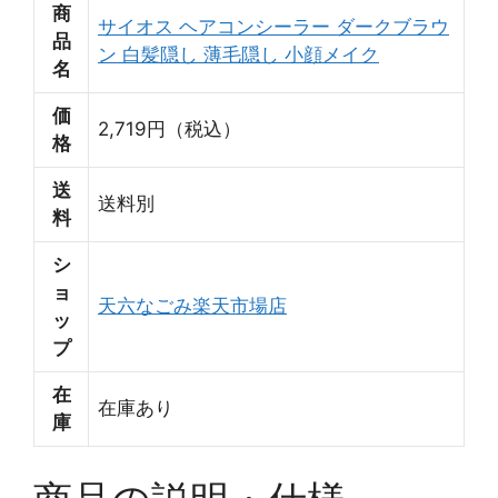
商
サイオス ヘアコンシーラー ダークブラウ
品
ン 白髪隠し 薄毛隠し 小顔メイク
名
価
2,719円（税込）
格
送
送料別
料
シ
ョ
天六なごみ楽天市場店
ッ
プ
在
在庫あり
庫