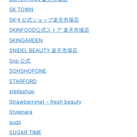
SK TOWN
SK-II 公式ショップ楽天市場店
SKINFOOD公式ストア 楽天市場店
SKINGARDEN
SNIDEL BEAUTY 楽天市場店
Snp 公式
SOHSHOPONE
STARFORD
stellashop
Strawberrynet – fresh beauty
Stylenara
sudii
SUGAR TIME