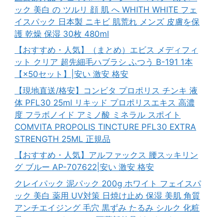
ック 美白 の ツルリ 顔 肌 へ WHITH WHITE フェ
イスパック 日本製 ニキビ 肌荒れ メンズ 皮膚を保
護 乾燥 保湿 30枚 480ml
【おすすめ・人気】（まとめ）エビス メディフィ
ット クリア 超先細毛ハブラシ ふつう B-191 1本
【×50セット】|安い 激安 格安
【現地直送/格安】コンビタ プロポリス チンキ 液
体 PFL30 25ml リキッド プロポリスエキス 高濃
度 フラボノイド アミノ酸 ミネラル スポイト
COMVITA PROPOLIS TINCTURE PFL30 EXTRA
STRENGTH 25ML 正規品
【おすすめ・人気】アルファックス 腰スッキリン
グ ブルー AP-707622|安い 激安 格安
クレイパック 泥パック 200g ホワイト フェイスパ
ック 美白 薬用 UV対策 日焼け止め 保湿 美肌 角質
アンチエイジング 毛穴 黒ずみ たるみ シルク 化粧