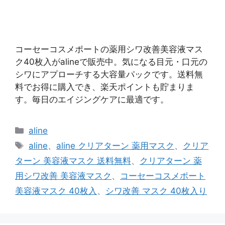
コーセーコスメポートの薬用シワ改善美容液マス
ク40枚入がalineで販売中。気になる目元・口元の
シワにアプローチする大容量パックです。送料無
料でお得に購入でき、楽天ポイントも貯まりま
す。毎日のエイジングケアに最適です。
カ
aline
テ
タ
aline
、
aline クリアターン 薬用マスク
、
クリア
ゴ
グ
ターン 美容液マスク 送料無料
、
クリアターン 薬
リ
用シワ改善 美容液マスク
、
コーセーコスメポート
ー
美容液マスク 40枚入
、
シワ改善 マスク 40枚入り