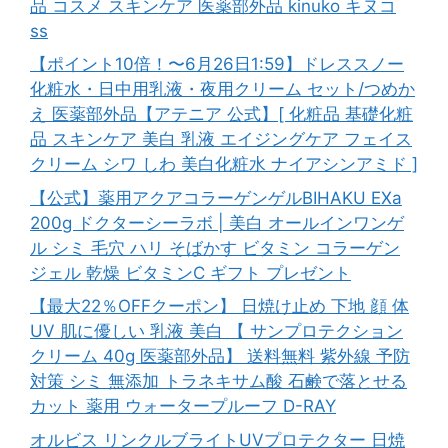
品 コスメ スキンケア 医薬部外品 kinuko キヌコ
ss
【ポイント10倍！〜6月26日1:59】ドレススノー
化粧水・日中用乳液・夜用クリーム セット/つめか
え 医薬部外品【アテニア 公式】[ 化粧品 基礎化粧
品 スキンケア 美白 乳液 エイジングケア フェイス
クリーム シワ しわ 美白化粧水 ナイアシンアミド ]
【公式】薬用アクアコラーゲンゲルBIHAKU EXa
200g ドクターシーラボ | 美白 オールインワンゲ
ル シミ 毛穴 ハリ そばかす ビタミン コラーゲン
ジェル 乾燥 ビタミンC ギフト プレゼント
【最大22％OFFクーポン】 日焼け止め 下地 顔 体
UV 肌に優しい 乳液 美白 【 サンプロテクション
クリーム 40g 医薬部外品】 送料無料 紫外線 予防
対策 シミ 無添加 トラネキサム酸 石鹸で落とせる
カット 薬用 ウォータープルーフ D-RAY
オルビス リンクルブライトUVプロテクター 日焼