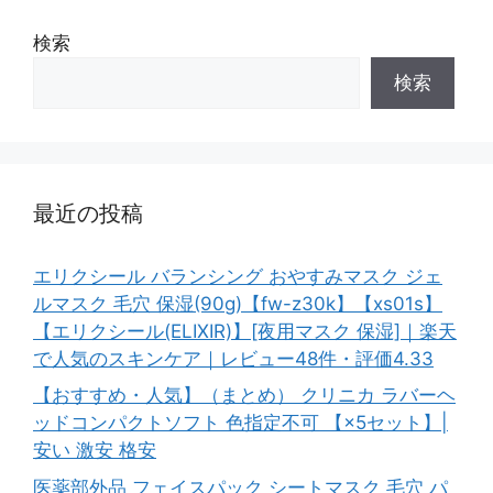
検索
検索
最近の投稿
エリクシール バランシング おやすみマスク ジェ
ルマスク 毛穴 保湿(90g)【fw-z30k】【xs01s】
【エリクシール(ELIXIR)】[夜用マスク 保湿]｜楽天
で人気のスキンケア｜レビュー48件・評価4.33
【おすすめ・人気】（まとめ） クリニカ ラバーヘ
ッドコンパクトソフト 色指定不可 【×5セット】|
安い 激安 格安
医薬部外品 フェイスパック シートマスク 毛穴 パ