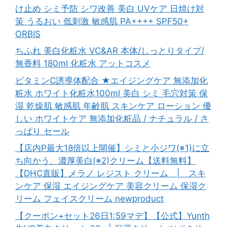
け止め シミ予防 シワ改善 美白 UVケア 日焼け対
策 うるおい 低刺激 敏感肌 PA++++ SPF50+
ORBIS
ちふれ 美白化粧水 VC&AR 本体/しっとりタイプ/
無香料 180ml 化粧水 アットコスメ
ビタミンC誘導体配合 ★エイジングケア 無添加化
粧水 ホワイト化粧水100ml 美白 シミ 毛穴対策 保
湿 乾燥肌 敏感肌 年齢肌 スキンケア ローション 優
しい ホワイトケア 無添加化粧品 / ナチュラル / さ
っぱり セール
【店内P最大18倍以上開催】シミと小ジワ(※1)に立
ち向かう、濃厚美白(※2)クリーム【送料無料】
【DHC直販】メラノ レジスト クリーム | スキ
ンケア 保湿 エイジングケア 美容クリーム 保湿ク
リーム フェイスクリーム newproduct
【クーポン+セット26日1:59マデ】【公式】Yunth