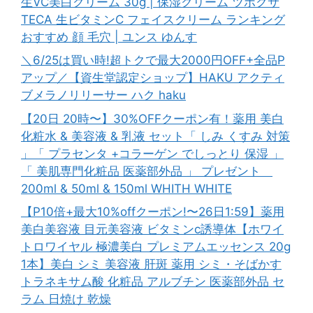
生VC美白クリーム 30g | 保湿クリーム ツボクサ
TECA 生ビタミンC フェイスクリーム ランキング
おすすめ 顔 毛穴 | ユンス ゆんす
＼6/25は買い時!超トクで最大2000円OFF+全品P
アップ／【資生堂認定ショップ】HAKU アクティ
ブメラノリリーサー ハク haku
【20日 20時〜】30%OFFクーポン有！薬用 美白
化粧水 & 美容液 & 乳液 セット「 しみ くすみ 対策
」「 プラセンタ +コラーゲン でしっとり 保湿 」
「 美肌専門化粧品 医薬部外品 」 プレゼント
200ml & 50ml & 150ml WHITH WHITE
【P10倍+最大10%offクーポン!〜26日1:59】薬用
美白美容液 目元美容液 ビタミンc誘導体【ホワイ
トロワイヤル 極濃美白 プレミアムエッセンス 20g
1本】美白 シミ 美容液 肝斑 薬用 シミ・そばかす
トラネキサム酸 化粧品 アルブチン 医薬部外品 セ
ラム 日焼け 乾燥