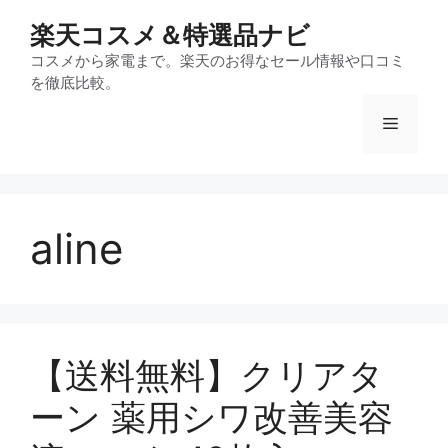
コ
楽天コスメ＆特選品ナビ
ン
テ
コスメから家電まで。楽天のお得なセール情報や口コミ
を徹底比較。
ン
ツ
メ
へ
ス
ニ
キ
ッ
aline
プ
ュ
ー
【送料無料】クリアタ
ーン 薬用シワ改善美容