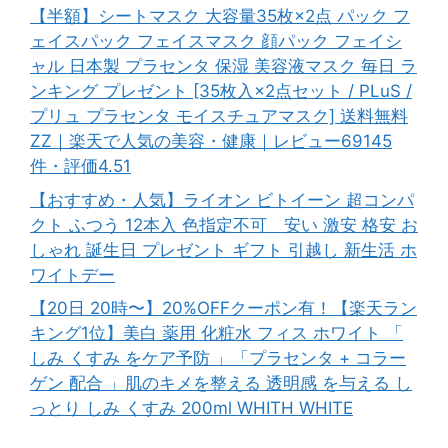
【半額】シートマスク 大容量35枚×2点 パック フ
ェイスパック フェイスマスク 顔パック フェイシ
ャル 日本製 プラセンタ 保湿 美容液マスク 毎日 ラ
ンキング プレゼント [35枚入×2点セット / PLuS /
プリュ プラセンタ モイスチュアマスク] 送料無料
ZZ｜楽天で人気の美容・健康｜レビュー69145
件・評価4.51
【おすすめ・人気】ライオン ビトイーン 超コンパ
クト ふつう 12本入 色指定不可 安い 激安 格安 お
しゃれ 誕生日 プレゼント ギフト 引越し 新生活 ホ
ワイトデー
【20日 20時〜】20%OFFクーポン有！【楽天ラン
キング1位】美白 薬用 化粧水 フィス ホワイト 「
しみ くすみ をケア予防 」「プラセンタ + コラー
ゲン 配合 」肌のキメを整える 透明感 を与える し
っとり しみ くすみ 200ml WHITH WHITE