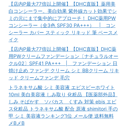
【店内P最大77倍以上開催】【DHC直販】薬用美
白コンシーラー。美白効果 紫外線カット効果でシ
ミの元にまで集中的にアプローチ！ DHC薬用PW
コンシーラー（全3色 SPF30 PA+++） | コン
シーラー カバー スティック リキッド 筆 ベースメ
イク
【店内P最大77倍以上開催】【DHC直販】DHC薬
用PWクリームファンデーション〔ナチュラルオー
クル02〕SPF41 PA+++ | ファンデーション 日
焼け止め ファンデ クリーム シミ BBクリーム リキ
ッド クリームファンデ 毛穴
トラネキサム酸 シミ 美容液 エビスビーホワイト
10ml 美白美容液 しみ取り 化粧品 【医薬部外品】
しみ そばかす ソバカス くすみ 対策 ebis エビ
ス化粧品 トラネキサム酸 配合 原液 shimitori 手の
甲 シミ 美容液ランキング1位 メール便 送料無料
メBメB