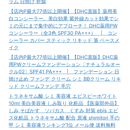
ラム 日焼け 乾燥
【店内P最大77倍以上開催】【DHC直販】薬用美
白コンシーラー。美白効果 紫外線カット効果でシ
ミの元にまで集中的にアプローチ！ DHC薬用PW
コンシーラー（全3色 SPF30 PA+++） | コン
シーラー カバー スティック リキッド 筆 ベースメ
イク
【店内P最大77倍以上開催】【DHC直販】DHC薬
用PWクリームファンデーション〔ナチュラルオー
クル02〕SPF41 PA+++ | ファンデーション 日
焼け止め ファンデ クリーム シミ BBクリーム リキ
ッド クリームファンデ 毛穴
トラネキサム酸 シミ 美容液 エビスビーホワイト
10ml 美白美容液 しみ取り 化粧品 【医薬部外品】
しみ そばかす ソバカス くすみ 対策 ebis エビ
ス化粧品 トラネキサム酸 配合 原液 shimitori 手の
甲 シミ 美容液ランキング1位 メール便 送料無料