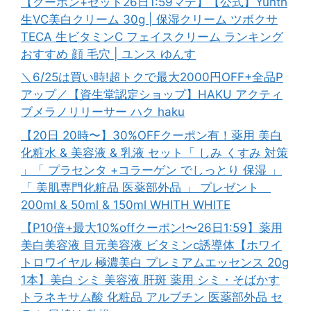
【クーポン+セット26日1:59マデ】【公式】Yunth
生VC美白クリーム 30g | 保湿クリーム ツボクサ
TECA 生ビタミンC フェイスクリーム ランキング
おすすめ 顔 毛穴 | ユンス ゆんす
＼6/25は買い時!超トクで最大2000円OFF+全品P
アップ／【資生堂認定ショップ】HAKU アクティ
ブメラノリリーサー ハク haku
【20日 20時〜】30%OFFクーポン有！薬用 美白
化粧水 & 美容液 & 乳液 セット「 しみ くすみ 対策
」「 プラセンタ +コラーゲン でしっとり 保湿 」
「 美肌専門化粧品 医薬部外品 」 プレゼント
200ml & 50ml & 150ml WHITH WHITE
【P10倍+最大10%offクーポン!〜26日1:59】薬用
美白美容液 目元美容液 ビタミンc誘導体【ホワイ
トロワイヤル 極濃美白 プレミアムエッセンス 20g
1本】美白 シミ 美容液 肝斑 薬用 シミ・そばかす
トラネキサム酸 化粧品 アルブチン 医薬部外品 セ