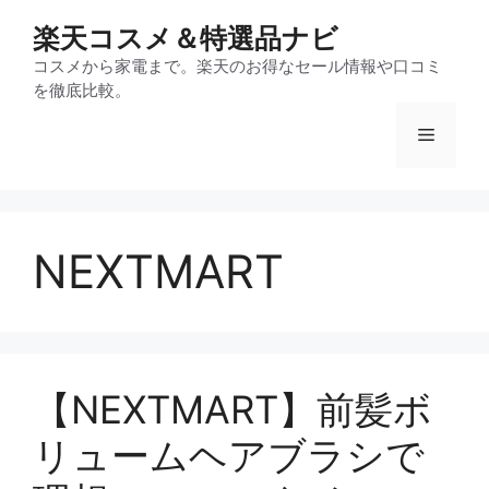
コ
楽天コスメ＆特選品ナビ
ン
テ
コスメから家電まで。楽天のお得なセール情報や口コミ
を徹底比較。
ン
ツ
メ
へ
ス
ニ
キ
ッ
NEXTMART
プ
ュ
ー
【NEXTMART】前髪ボ
リュームヘアブラシで