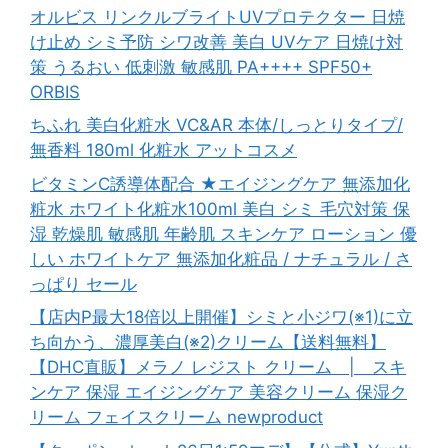
オルビス リンクルブライトUVプロテクター 日焼
け止め シミ予防 シワ改善 美白 UVケア 日焼け対
策 うるおい 低刺激 敏感肌 PA++++ SPF50+
ORBIS
ちふれ 美白化粧水 VC&AR 本体/しっとりタイプ/
無香料 180ml 化粧水 アットコスメ
ビタミンC誘導体配合 ★エイジングケア 無添加化
粧水 ホワイト化粧水100ml 美白 シミ 毛穴対策 保
湿 乾燥肌 敏感肌 年齢肌 スキンケア ローション 優
しい ホワイトケア 無添加化粧品 / ナチュラル / さ
っぱり セール
【店内P最大18倍以上開催】シミと小ジワ(※1)に立
ち向かう、濃厚美白(※2)クリーム【送料無料】
【DHC直販】メラノ レジスト クリーム | スキ
ンケア 保湿 エイジングケア 美容クリーム 保湿ク
リーム フェイスクリーム newproduct