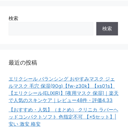
検索
検索
最近の投稿
エリクシール バランシング おやすみマスク ジェ
ルマスク 毛穴 保湿(90g)【fw-z30k】【xs01s】
【エリクシール(ELIXIR)】[夜用マスク 保湿]｜楽天
で人気のスキンケア｜レビュー48件・評価4.33
【おすすめ・人気】（まとめ） クリニカ ラバーヘ
ッドコンパクトソフト 色指定不可 【×5セット】|
安い 激安 格安