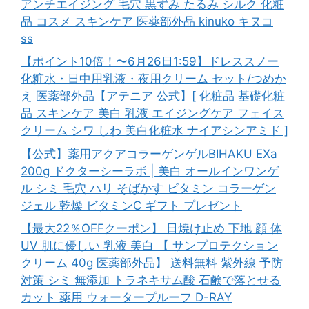
アンチエイジング 毛穴 黒ずみ たるみ シルク 化粧
品 コスメ スキンケア 医薬部外品 kinuko キヌコ
ss
【ポイント10倍！〜6月26日1:59】ドレススノー
化粧水・日中用乳液・夜用クリーム セット/つめか
え 医薬部外品【アテニア 公式】[ 化粧品 基礎化粧
品 スキンケア 美白 乳液 エイジングケア フェイス
クリーム シワ しわ 美白化粧水 ナイアシンアミド ]
【公式】薬用アクアコラーゲンゲルBIHAKU EXa
200g ドクターシーラボ | 美白 オールインワンゲ
ル シミ 毛穴 ハリ そばかす ビタミン コラーゲン
ジェル 乾燥 ビタミンC ギフト プレゼント
【最大22％OFFクーポン】 日焼け止め 下地 顔 体
UV 肌に優しい 乳液 美白 【 サンプロテクション
クリーム 40g 医薬部外品】 送料無料 紫外線 予防
対策 シミ 無添加 トラネキサム酸 石鹸で落とせる
カット 薬用 ウォータープルーフ D-RAY