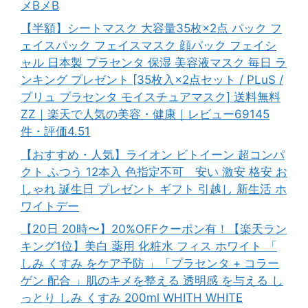
メBメB
【半額】シートマスク 大容量35枚×2点 パック フ
ェイスパック フェイスマスク 顔パック フェイシ
ャル 日本製 プラセンタ 保湿 美容液マスク 毎日 ラ
ンキング プレゼント [35枚入×2点セット / PLuS /
プリュ プラセンタ モイスチュアマスク] 送料無料
ZZ｜楽天で人気の美容・健康｜レビュー69145
件・評価4.51
【おすすめ・人気】ライオン ビトイーン 超コンパ
クト ふつう 12本入 色指定不可 安い 激安 格安 お
しゃれ 誕生日 プレゼント ギフト 引越し 新生活 ホ
ワイトデー
【20日 20時〜】20%OFFクーポン有！【楽天ラン
キング1位】美白 薬用 化粧水 フィス ホワイト 「
しみ くすみ をケア予防 」「プラセンタ + コラー
ゲン 配合 」肌のキメを整える 透明感 を与える し
っとり しみ くすみ 200ml WHITH WHITE