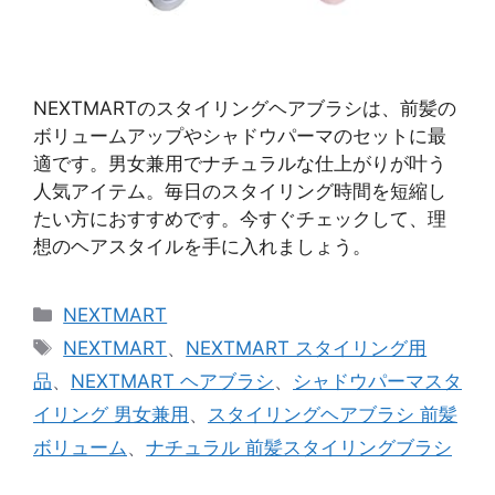
NEXTMARTのスタイリングヘアブラシは、前髪の
ボリュームアップやシャドウパーマのセットに最
適です。男女兼用でナチュラルな仕上がりが叶う
人気アイテム。毎日のスタイリング時間を短縮し
たい方におすすめです。今すぐチェックして、理
想のヘアスタイルを手に入れましょう。
カ
NEXTMART
テ
タ
NEXTMART
、
NEXTMART スタイリング用
ゴ
グ
品
、
NEXTMART ヘアブラシ
、
シャドウパーマスタ
リ
イリング 男女兼用
、
スタイリングヘアブラシ 前髪
ー
ボリューム
、
ナチュラル 前髪スタイリングブラシ