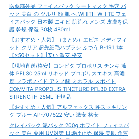
医薬部外品 フェイスパック シートマスク 毛穴 パ
ック 美白 の ツルリ 顔 肌 へ WHITH WHITE フェ
イスパック 日本製 ニキビ 肌荒れ メンズ 皮膚を保
護 乾燥 保湿 30枚 480ml
【おすすめ・人気】（まとめ）エビス メディフィ
ット クリア 超先細毛ハブラシ ふつう B-191 1本
【×50セット】|安い 激安 格安
【現地直送/格安】コンビタ プロポリス チンキ 液
体 PFL30 25ml リキッド プロポリスエキス 高濃
度 フラボノイド アミノ酸 ミネラル スポイト
COMVITA PROPOLIS TINCTURE PFL30 EXTRA
STRENGTH 25ML 正規品
【おすすめ・人気】アルファックス 腰スッキリン
グ ブルー AP-707622|安い 激安 格安
クレイパック 泥パック 200g ホワイト フェイスパ
ック 美白 薬用 UV対策 日焼け止め 保湿 美肌 角質