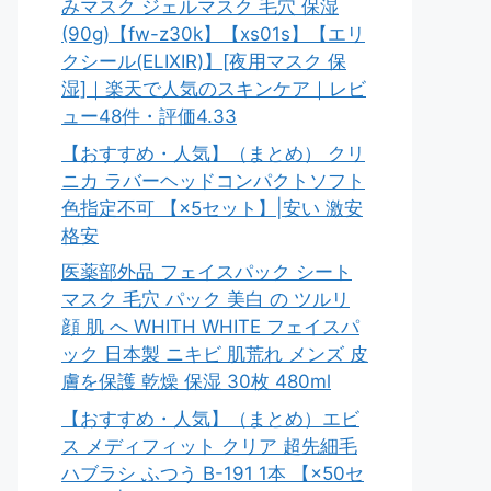
みマスク ジェルマスク 毛穴 保湿
(90g)【fw-z30k】【xs01s】【エリ
クシール(ELIXIR)】[夜用マスク 保
湿]｜楽天で人気のスキンケア｜レビ
ュー48件・評価4.33
【おすすめ・人気】（まとめ） クリ
ニカ ラバーヘッドコンパクトソフト
色指定不可 【×5セット】|安い 激安
格安
医薬部外品 フェイスパック シート
マスク 毛穴 パック 美白 の ツルリ
顔 肌 へ WHITH WHITE フェイスパ
ック 日本製 ニキビ 肌荒れ メンズ 皮
膚を保護 乾燥 保湿 30枚 480ml
【おすすめ・人気】（まとめ）エビ
ス メディフィット クリア 超先細毛
ハブラシ ふつう B-191 1本 【×50セ