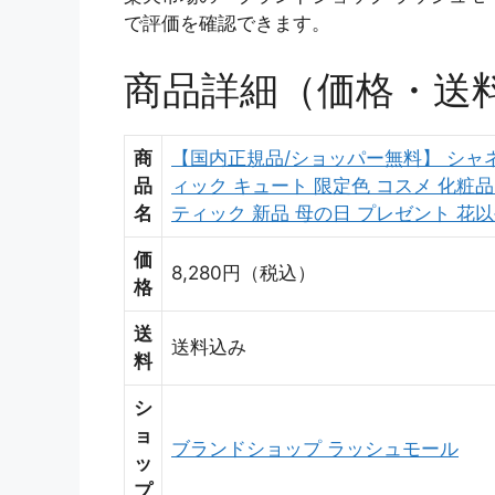
で評価を確認できます。
商品詳細（価格・送
商
【国内正規品/ショッパー無料】 シャネ
品
ィック キュート 限定色 コスメ 化粧品
名
ティック 新品 母の日 プレゼント 花以
価
8,280円（税込）
格
送
送料込み
料
シ
ョ
ブランドショップ ラッシュモール
ッ
プ