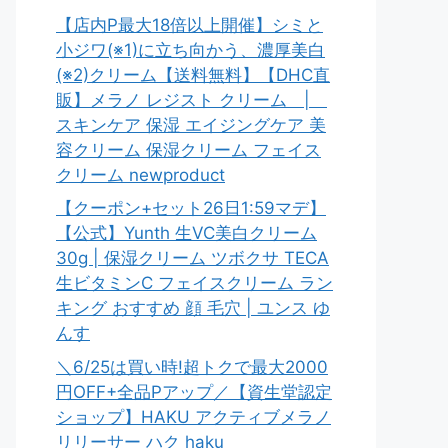
【店内P最大18倍以上開催】シミと
小ジワ(※1)に立ち向かう、濃厚美白
(※2)クリーム【送料無料】【DHC直
販】メラノ レジスト クリーム |
スキンケア 保湿 エイジングケア 美
容クリーム 保湿クリーム フェイス
クリーム newproduct
【クーポン+セット26日1:59マデ】
【公式】Yunth 生VC美白クリーム
30g | 保湿クリーム ツボクサ TECA
生ビタミンC フェイスクリーム ラン
キング おすすめ 顔 毛穴 | ユンス ゆ
んす
＼6/25は買い時!超トクで最大2000
円OFF+全品Pアップ／【資生堂認定
ショップ】HAKU アクティブメラノ
リリーサー ハク haku