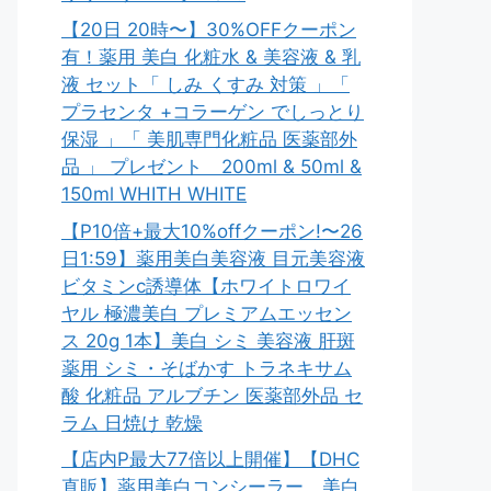
【20日 20時〜】30%OFFクーポン
有！薬用 美白 化粧水 & 美容液 & 乳
液 セット「 しみ くすみ 対策 」「
プラセンタ +コラーゲン でしっとり
保湿 」「 美肌専門化粧品 医薬部外
品 」 プレゼント 200ml & 50ml &
150ml WHITH WHITE
【P10倍+最大10%offクーポン!〜26
日1:59】薬用美白美容液 目元美容液
ビタミンc誘導体【ホワイトロワイ
ヤル 極濃美白 プレミアムエッセン
ス 20g 1本】美白 シミ 美容液 肝斑
薬用 シミ・そばかす トラネキサム
酸 化粧品 アルブチン 医薬部外品 セ
ラム 日焼け 乾燥
【店内P最大77倍以上開催】【DHC
直販】薬用美白コンシーラー。美白