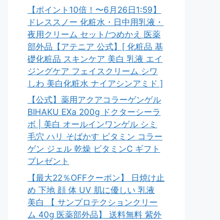
【ポイント10倍！〜6月26日1:59】
ドレススノー 化粧水・日中用乳液・
夜用クリーム セット/つめかえ 医薬
部外品【アテニア 公式】[ 化粧品 基
礎化粧品 スキンケア 美白 乳液 エイ
ジングケア フェイスクリーム シワ
しわ 美白化粧水 ナイアシンアミド ]
【公式】薬用アクアコラーゲンゲル
BIHAKU EXa 200g ドクターシーラ
ボ | 美白 オールインワンゲル シミ
毛穴 ハリ そばかす ビタミン コラー
ゲン ジェル 乾燥 ビタミンC ギフト
プレゼント
【最大22％OFFクーポン】 日焼け止
め 下地 顔 体 UV 肌に優しい 乳液
美白 【 サンプロテクションクリー
ム 40g 医薬部外品】 送料無料 紫外