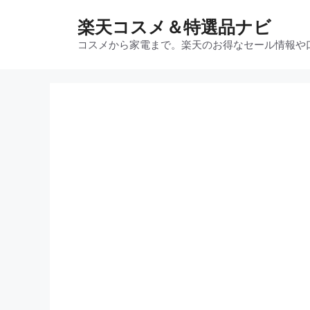
コ
楽天コスメ＆特選品ナビ
ン
テ
コスメから家電まで。楽天のお得なセール情報や
ン
ツ
へ
ス
キ
ッ
プ