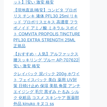
ット】|安い 激安 格安
【現地直送/格安】コンビタ プロポ
リス チンキ 液体 PFL30 25ml リキ
ッド プロポリスエキス 高濃度 フラ
ボノイド アミノ酸 ミネラル スポイ
ト COMVITA PROPOLIS TINCTURE
PFL30 EXTRA STRENGTH 25ML
正規品
【おすすめ・人気】アルファックス
腰スッキリング ブルー AP-707622|
安い 激安 格安
クレイパック 泥パック 200g ホワイ
ト フェイスパック 美白 薬用 UV対
策 日焼け止め 保湿 美肌 角質 アンチ
エイジング 毛穴 黒ずみ たるみ シル
ク 化粧品 コスメ スキンケア 医薬部
外品 kinuko キヌコ ss