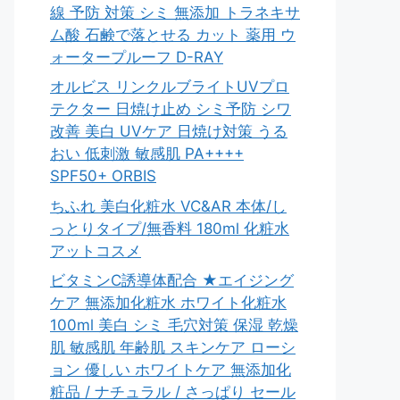
線 予防 対策 シミ 無添加 トラネキサ
ム酸 石鹸で落とせる カット 薬用 ウ
ォータープルーフ D-RAY
オルビス リンクルブライトUVプロ
テクター 日焼け止め シミ予防 シワ
改善 美白 UVケア 日焼け対策 うる
おい 低刺激 敏感肌 PA++++
SPF50+ ORBIS
ちふれ 美白化粧水 VC&AR 本体/し
っとりタイプ/無香料 180ml 化粧水
アットコスメ
ビタミンC誘導体配合 ★エイジング
ケア 無添加化粧水 ホワイト化粧水
100ml 美白 シミ 毛穴対策 保湿 乾燥
肌 敏感肌 年齢肌 スキンケア ローシ
ョン 優しい ホワイトケア 無添加化
粧品 / ナチュラル / さっぱり セール