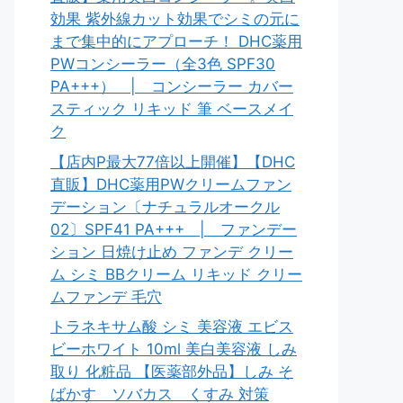
効果 紫外線カット効果でシミの元に
まで集中的にアプローチ！ DHC薬用
PWコンシーラー（全3色 SPF30
PA+++） | コンシーラー カバー
スティック リキッド 筆 ベースメイ
ク
【店内P最大77倍以上開催】【DHC
直販】DHC薬用PWクリームファン
デーション〔ナチュラルオークル
02〕SPF41 PA+++ | ファンデー
ション 日焼け止め ファンデ クリー
ム シミ BBクリーム リキッド クリー
ムファンデ 毛穴
トラネキサム酸 シミ 美容液 エビス
ビーホワイト 10ml 美白美容液 しみ
取り 化粧品 【医薬部外品】しみ そ
ばかす ソバカス くすみ 対策