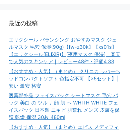
最近の投稿
エリクシール バランシング おやすみマスク ジェ
ルマスク 毛穴 保湿(90g)【fw-z30k】【xs01s】
【エリクシール(ELIXIR)】[夜用マスク 保湿]｜楽天
で人気のスキンケア｜レビュー48件・評価4.33
【おすすめ・人気】（まとめ） クリニカ ラバーヘ
ッドコンパクトソフト 色指定不可 【×5セット】|
安い 激安 格安
医薬部外品 フェイスパック シートマスク 毛穴 パ
ック 美白 の ツルリ 顔 肌 へ WHITH WHITE フェ
イスパック 日本製 ニキビ 肌荒れ メンズ 皮膚を保
護 乾燥 保湿 30枚 480ml
【おすすめ・人気】（まとめ）エビス メディフィ