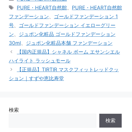
テ
タ
PURE・HEART自然館
、
PURE・HEART自然館
ゴ
グ
ファンデーション
、
ゴールドファンデーション 1
リ
号
、
ゴールドファンデーション イエローグリー
ー
ン
、
ジュポン化粧品 ゴールドファンデーション
30ml
、
ジュポン化粧品本舗 ファンデーション
【国内正規品】シャネル ボーム エサンシエル
ハイライト ラッシュモール
【正規品】TIRTIR マスクフィットレッドクッ
ション｜すずや恵比寿堂
検索
検索