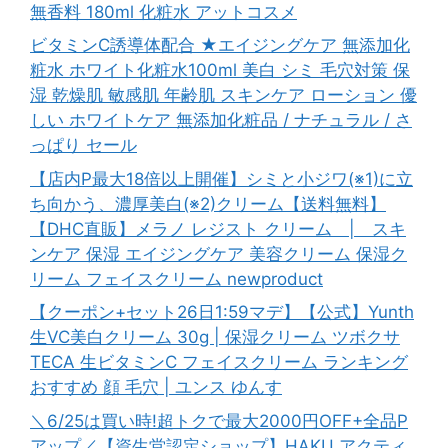
無香料 180ml 化粧水 アットコスメ
ビタミンC誘導体配合 ★エイジングケア 無添加化
粧水 ホワイト化粧水100ml 美白 シミ 毛穴対策 保
湿 乾燥肌 敏感肌 年齢肌 スキンケア ローション 優
しい ホワイトケア 無添加化粧品 / ナチュラル / さ
っぱり セール
【店内P最大18倍以上開催】シミと小ジワ(※1)に立
ち向かう、濃厚美白(※2)クリーム【送料無料】
【DHC直販】メラノ レジスト クリーム | スキ
ンケア 保湿 エイジングケア 美容クリーム 保湿ク
リーム フェイスクリーム newproduct
【クーポン+セット26日1:59マデ】【公式】Yunth
生VC美白クリーム 30g | 保湿クリーム ツボクサ
TECA 生ビタミンC フェイスクリーム ランキング
おすすめ 顔 毛穴 | ユンス ゆんす
＼6/25は買い時!超トクで最大2000円OFF+全品P
アップ／【資生堂認定ショップ】HAKU アクティ