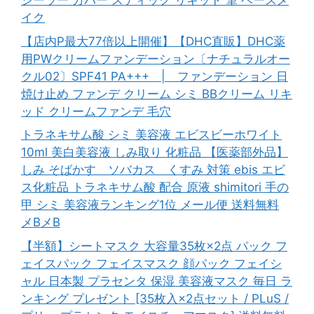
シーラー カバー スティック リキッド 筆 ベースメ
イク
【店内P最大77倍以上開催】【DHC直販】DHC薬
用PWクリームファンデーション〔ナチュラルオー
クル02〕SPF41 PA+++ | ファンデーション 日
焼け止め ファンデ クリーム シミ BBクリーム リキ
ッド クリームファンデ 毛穴
トラネキサム酸 シミ 美容液 エビスビーホワイト
10ml 美白美容液 しみ取り 化粧品 【医薬部外品】
しみ そばかす ソバカス くすみ 対策 ebis エビ
ス化粧品 トラネキサム酸 配合 原液 shimitori 手の
甲 シミ 美容液ランキング1位 メール便 送料無料
メBメB
【半額】シートマスク 大容量35枚×2点 パック フ
ェイスパック フェイスマスク 顔パック フェイシ
ャル 日本製 プラセンタ 保湿 美容液マスク 毎日 ラ
ンキング プレゼント [35枚入×2点セット / PLuS /