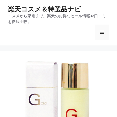
コ
楽天コスメ＆特選品ナビ
ン
テ
コスメから家電まで。楽天のお得なセール情報や口コミ
を徹底比較。
ン
ツ
メ
へ
ス
ニ
キ
ッ
プ
ュ
ー