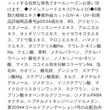
ィットする自然な発色でオールシーズンお使い頂
けます。◆クインスシードエキス(マルメロ)◆6種
類の植物エキス◆紫外線カット(UV−A・UV−B)商
品詳細商品番号jp0034成分水、BG、グリセリン、
エタノール、クインスシードエキス、アルニカエ
キス、オトギリソウエキス、セイヨウキズタエキ
ス、ブドウ葉エキス、マロニエエキス、ハマメリ
スエキス、ポリアクリル酸Na、ラウレス-4リン酸
Na、クエン酸、香料、メチルパラベン、ブチルパ
ラベン +/- 酸化チタン、ノノキシノール-6リン
酸、マイカ、ココイル加水分解コラーゲンNa、塩
化Al、カオリン、酸化鉄、グンジョウ、ステアリ
ン酸Mg、ステアリン酸亜鉛、タルク、オクチルド
デカノール、ジメチコン、イソステアリン酸、マ
イクロクリスタリンワックス、スクワラン、ジカ
プリン酸ネオペンチルグリコール、ジメチルPABA
オクチル、t-ブチルメトキシジベンゾイルメタン、
黄205※※ゴールドファンデーション1号のみ配合内