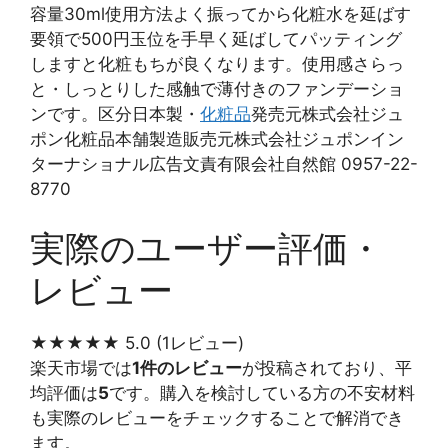
容量30ml使用方法よく振ってから化粧水を延ばす
要領で500円玉位を手早く延ばしてパッティング
しますと化粧もちが良くなります。使用感さらっ
と・しっとりした感触で薄付きのファンデーショ
ンです。区分日本製・
化粧品
発売元株式会社ジュ
ポン化粧品本舗製造販売元株式会社ジュポンイン
ターナショナル広告文責有限会社自然館 0957-22-
8770
実際のユーザー評価・
レビュー
★★★★★
5.0
(1レビュー)
楽天市場では
1件のレビュー
が投稿されており、平
均評価は
5
です。購入を検討している方の不安材料
も実際のレビューをチェックすることで解消でき
ます。