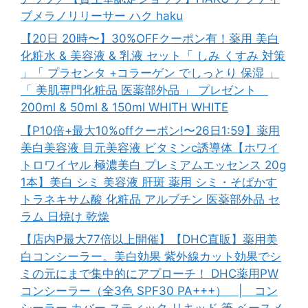
ブメラノリリーサー ハク haku
【20日 20時〜】30%OFFクーポン有！薬用 美白
化粧水 & 美容液 & 乳液 セット「 しみ くすみ 対策
」「 プラセンタ +コラーゲン でしっとり 保湿 」
「 美肌専門化粧品 医薬部外品 」 プレゼント
200ml & 50ml & 150ml WHITH WHITE
【P10倍+最大10%offクーポン!〜26日1:59】薬用
美白美容液 目元美容液 ビタミンc誘導体【ホワイ
トロワイヤル 極濃美白 プレミアムエッセンス 20g
1本】美白 シミ 美容液 肝斑 薬用 シミ・そばかす
トラネキサム酸 化粧品 アルブチン 医薬部外品 セ
ラム 日焼け 乾燥
【店内P最大77倍以上開催】【DHC直販】薬用美
白コンシーラー。美白効果 紫外線カット効果でシ
ミの元にまで集中的にアプローチ！ DHC薬用PW
コンシーラー（全3色 SPF30 PA+++） | コン