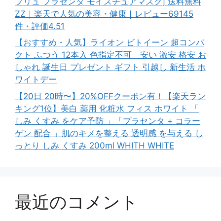
プリュ プラセンタ モイスチュアマスク] 送料無料
ZZ｜楽天で人気の美容・健康｜レビュー69145
件・評価4.51
【おすすめ・人気】ライオン ビトイーン 超コンパ
クト ふつう 12本入 色指定不可 安い 激安 格安 お
しゃれ 誕生日 プレゼント ギフト 引越し 新生活 ホ
ワイトデー
【20日 20時〜】20%OFFクーポン有！【楽天ラン
キング1位】美白 薬用 化粧水 フィス ホワイト 「
しみ くすみ をケア予防 」「プラセンタ + コラー
ゲン 配合 」肌のキメを整える 透明感 を与える し
っとり しみ くすみ 200ml WHITH WHITE
最近のコメント