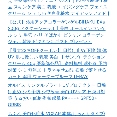
え 医薬部外品【アテニア 公式】[ 化粧品 基礎化粧
品 スキンケア 美白 乳液 エイジングケア フェイス
クリーム シワ しわ 美白化粧水 ナイアシンアミド ]
【公式】薬用アクアコラーゲンゲルBIHAKU EXa
200g ドクターシーラボ | 美白 オールインワンゲ
ル シミ 毛穴 ハリ そばかす ビタミン コラーゲン
ジェル 乾燥 ビタミンC ギフト プレゼント
【最大22％OFFクーポン】 日焼け止め 下地 顔 体
UV 肌に優しい 乳液 美白 【 サンプロテクション
クリーム 40g 医薬部外品】 送料無料 紫外線 予防
対策 シミ 無添加 トラネキサム酸 石鹸で落とせる
カット 薬用 ウォータープルーフ D-RAY
オルビス リンクルブライトUVプロテクター 日焼
け止め シミ予防 シワ改善 美白 UVケア 日焼け対
策 うるおい 低刺激 敏感肌 PA++++ SPF50+
ORBIS
ちふれ 美白化粧水 VC&AR 本体/しっとりタイプ/