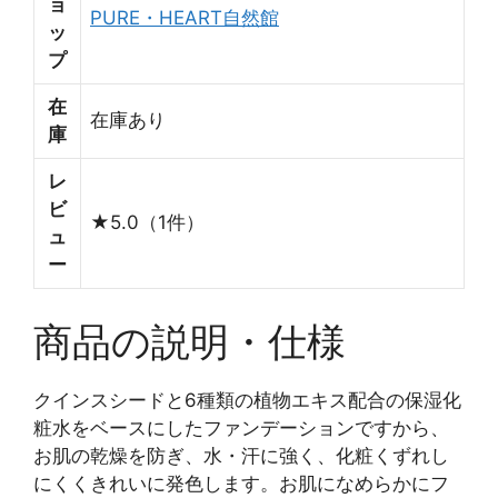
ョ
PURE・HEART自然館
ッ
プ
在
在庫あり
庫
レ
ビ
★5.0（1件）
ュ
ー
商品の説明・仕様
クインスシードと6種類の植物エキス配合の保湿化
粧水をベースにしたファンデーションですから、
お肌の乾燥を防ぎ、水・汗に強く、化粧くずれし
にくくきれいに発色します。お肌になめらかにフ