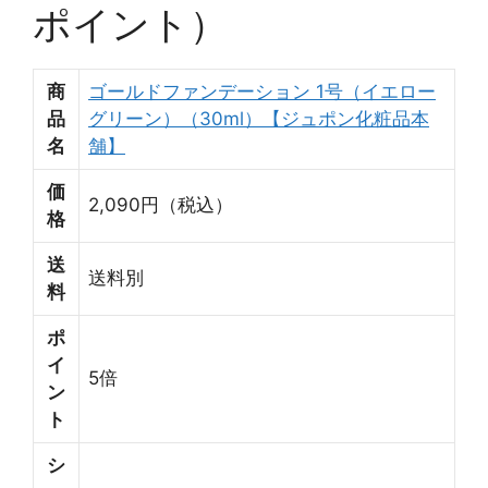
ポイント）
商
ゴールドファンデーション 1号（イエロー
品
グリーン）（30ml）【ジュポン化粧品本
名
舗】
価
2,090円（税込）
格
送
送料別
料
ポ
イ
5倍
ン
ト
シ