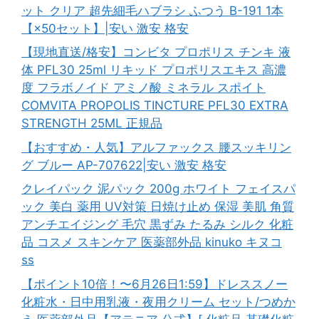
ット クリア 超先細毛ハブラシ ふつう B-191 1本
【×50セット】|安い 激安 格安
【現地直送/格安】コンビタ プロポリス チンキ 液
体 PFL30 25ml リキッド プロポリスエキス 高濃
度 フラボノイド アミノ酸 ミネラル スポイト
COMVITA PROPOLIS TINCTURE PFL30 EXTRA
STRENGTH 25ML 正規品
【おすすめ・人気】アルファックス 腰スッキリン
グ ブルー AP-707622|安い 激安 格安
クレイパック 泥パック 200g ホワイト フェイスパ
ック 美白 薬用 UV対策 日焼け止め 保湿 美肌 角質
アンチエイジング 毛穴 黒ずみ たるみ シルク 化粧
品 コスメ スキンケア 医薬部外品 kinuko キヌコ
ss
【ポイント10倍！〜6月26日1:59】ドレススノー
化粧水・日中用乳液・夜用クリーム セット/つめか