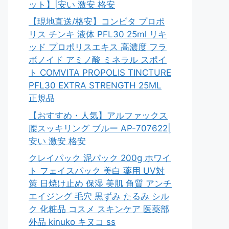
ット】|安い 激安 格安
【現地直送/格安】コンビタ プロポ
リス チンキ 液体 PFL30 25ml リキ
ッド プロポリスエキス 高濃度 フラ
ボノイド アミノ酸 ミネラル スポイ
ト COMVITA PROPOLIS TINCTURE
PFL30 EXTRA STRENGTH 25ML
正規品
【おすすめ・人気】アルファックス
腰スッキリング ブルー AP-707622|
安い 激安 格安
クレイパック 泥パック 200g ホワイ
ト フェイスパック 美白 薬用 UV対
策 日焼け止め 保湿 美肌 角質 アンチ
エイジング 毛穴 黒ずみ たるみ シル
ク 化粧品 コスメ スキンケア 医薬部
外品 kinuko キヌコ ss