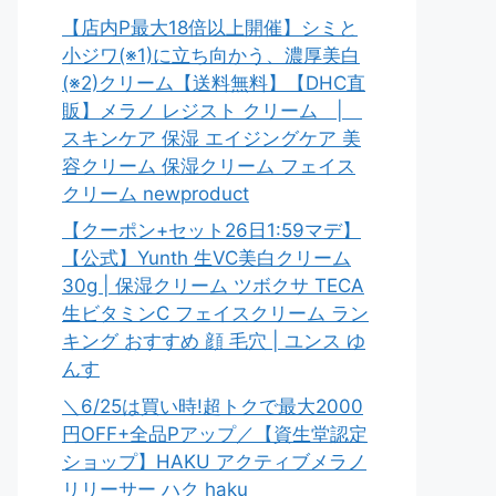
【店内P最大18倍以上開催】シミと
小ジワ(※1)に立ち向かう、濃厚美白
(※2)クリーム【送料無料】【DHC直
販】メラノ レジスト クリーム |
スキンケア 保湿 エイジングケア 美
容クリーム 保湿クリーム フェイス
クリーム newproduct
【クーポン+セット26日1:59マデ】
【公式】Yunth 生VC美白クリーム
30g | 保湿クリーム ツボクサ TECA
生ビタミンC フェイスクリーム ラン
キング おすすめ 顔 毛穴 | ユンス ゆ
んす
＼6/25は買い時!超トクで最大2000
円OFF+全品Pアップ／【資生堂認定
ショップ】HAKU アクティブメラノ
リリーサー ハク haku