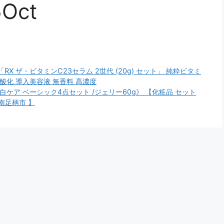
Oct
RX ザ・ビタミンC23セラム 2世代 (20g) セット」 純粋ビタミ
酸化 導入美容液 無香料 高濃度
ケア ベーシック4点セット /ジェリー60g》 【化粧品 セット
南足柄市 】