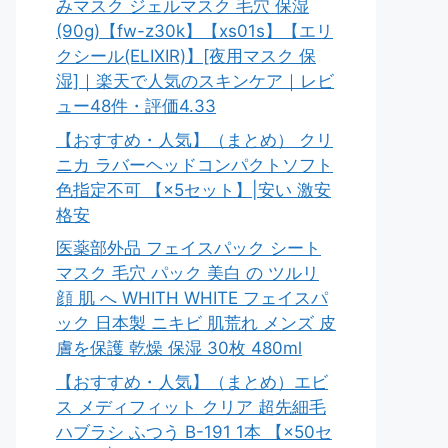
みマスク ジェルマスク 毛穴 保湿
(90g)【fw-z30k】【xs01s】【エリ
クシール(ELIXIR)】[夜用マスク 保
湿]｜楽天で人気のスキンケア｜レビ
ュー48件・評価4.33
【おすすめ・人気】（まとめ） クリ
ニカ ラバーヘッドコンパクトソフト
色指定不可 【×5セット】|安い 激安
格安
医薬部外品 フェイスパック シート
マスク 毛穴 パック 美白 の ツルリ
顔 肌 へ WHITH WHITE フェイスパ
ック 日本製 ニキビ 肌荒れ メンズ 皮
膚を保護 乾燥 保湿 30枚 480ml
【おすすめ・人気】（まとめ）エビ
ス メディフィット クリア 超先細毛
ハブラシ ふつう B-191 1本 【×50セ