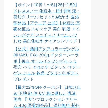
【ポイント10倍！〜6月26日1:59】
ドレススノー 化粧水・日中用乳液・
夜用クリーム セット/つめかえ 医薬
部外品【アテニア 公式】[ 化粧品 基
礎化粧品 スキンケア 美白 乳液 エイ
ジングケア フェイスクリーム シワ
しわ 美白化粧水 ナイアシンアミド ]
【公式】薬用アクアコラーゲンゲル
BIHAKU EXa 200g ドクターシーラ
ボ | 美白 オールインワンゲル シミ
毛穴 ハリ そばかす ビタミン コラー
ゲン ジェル 乾燥 ビタミンC ギフト
プレゼント
【最大22％OFFクーポン】 日焼け止
め 下地 顔 体 UV 肌に優しい 乳液
美白 【 サンプロテクションクリー
ム 40g 医薬部外品】 送料無料 紫外