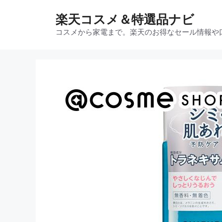
コ
楽天コスメ＆特選品ナビ
ン
テ
コスメから家電まで。楽天のお得なセール情報や
ン
ツ
へ
ス
キ
ッ
プ