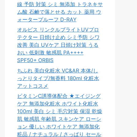
線 予防 対策 シミ 無添加 トラネキサ
ム酸 石鹸で落とせる カット 薬用 ウ
ォータープルーフ D-RAY
オルビス リンクルブライトUVプロ
テクター 日焼け止め シミ予防 シワ
改善 美白 UVケア 日焼け対策 うる
おい 低刺激 敏感肌 PA++++
SPF50+ ORBIS
ちふれ 美白化粧水 VC&AR 本体/し
っとりタイプ/無香料 180ml 化粧水
アットコスメ
ビタミンC誘導体配合 ★エイジング
ケア 無添加化粧水 ホワイト化粧水
100ml 美白 シミ 毛穴対策 保湿 乾燥
肌 敏感肌 年齢肌 スキンケア ローシ
ョン 優しい ホワイトケア 無添加化
粧品 / ナチュラル / さっぱり セール