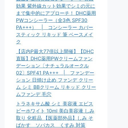
効果 紫外線カット効果でシミの元に
まで集中的にアプローチ！ DHC薬用
PWコンシーラー（全3色 SPF30
PA+++） | コンシーラー カバー
スティック リキッド 筆 ベースメイ
ク
【店内P最大77倍以上開催】【DHC
直販】DHC薬用PWクリームファン
デーション〔ナチュラルオークル
02〕SPF41 PA+++ | ファンデー
ション 日焼け止め ファンデ クリー
ム シミ BBクリーム リキッド クリー
ムファンデ 毛穴
トラネキサム酸 シミ 美容液 エビス
ビーホワイト 10ml 美白美容液 しみ
取り 化粧品 【医薬部外品】しみ そ
ばかす ソバカス くすみ 対策