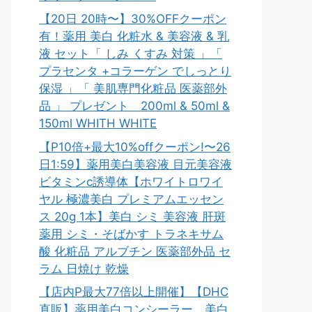
【20日 20時〜】30%OFFクーポン
有！薬用 美白 化粧水 & 美容液 & 乳
液 セット「 しみ くすみ 対策 」「
プラセンタ +コラーゲン でしっとり
保湿 」「 美肌専門化粧品 医薬部外
品 」 プレゼント 200ml & 50ml &
150ml WHITH WHITE
【P10倍+最大10%offクーポン!〜26
日1:59】薬用美白美容液 目元美容液
ビタミンc誘導体【ホワイトロワイ
ヤル 極濃美白 プレミアムエッセン
ス 20g 1本】美白 シミ 美容液 肝斑
薬用 シミ・そばかす トラネキサム
酸 化粧品 アルブチン 医薬部外品 セ
ラム 日焼け 乾燥
【店内P最大77倍以上開催】【DHC
直販】薬用美白コンシーラー。美白