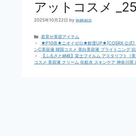
アットコスメ _25
2025年10月22日
by
wakaco
カ
若見せ美容アイテム
テ
★P10倍★ニオイゼロ★鮮度UP★[COSRX 公式]「
ゴ
ンC美容液 韓国コスメ 美白美容液 ブライトニング 抗
リ
【ふるさと納税】富士フイルム アスタリフト《美白
ー
コスメ 美容液 クリーム 化粧水 スキンケア 神奈川県 