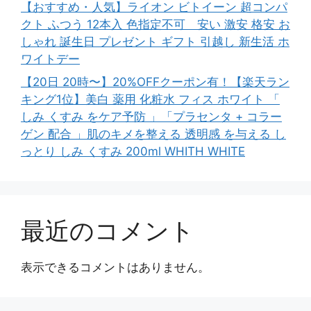
【おすすめ・人気】ライオン ビトイーン 超コンパ
クト ふつう 12本入 色指定不可 安い 激安 格安 お
しゃれ 誕生日 プレゼント ギフト 引越し 新生活 ホ
ワイトデー
【20日 20時〜】20%OFFクーポン有！【楽天ラン
キング1位】美白 薬用 化粧水 フィス ホワイト 「
しみ くすみ をケア予防 」「プラセンタ + コラー
ゲン 配合 」肌のキメを整える 透明感 を与える し
っとり しみ くすみ 200ml WHITH WHITE
最近のコメント
表示できるコメントはありません。