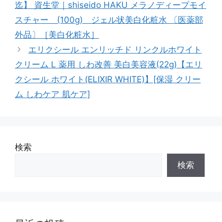
迄】 資生堂｜shiseido HAKU メラノディープモイ
リ
スチャー (100g) ジェル状美白化粧水 〔医薬部
ー
外品〕［美白化粧水］
エリクシール エンリッチド リンクルホワイト
クリーム L 薬用 しわ改善 美白美容液(22g)【エリ
クシール ホワイト(ELIXIR WHITE)】[保湿 クリー
ム しわケア 肌ケア]
検索
検索