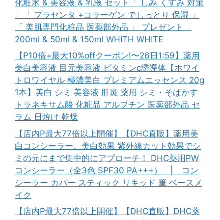
化粧水 & 美容液 & 乳液 セット「 しみ くすみ 対策
」「 プラセンタ +コラーゲン でしっとり 保湿 」
「 美肌専門化粧品 医薬部外品 」 プレゼント
200ml & 50ml & 150ml WHITH WHITE
【P10倍+最大10%offクーポン!〜26日1:59】薬用
美白美容液 目元美容液 ビタミンc誘導体【ホワイ
トロワイヤル 極濃美白 プレミアムエッセンス 20g
1本】美白 シミ 美容液 肝斑 薬用 シミ・そばかす
トラネキサム酸 化粧品 アルブチン 医薬部外品 セ
ラム 日焼け 乾燥
【店内P最大77倍以上開催】【DHC直販】薬用美
白コンシーラー。美白効果 紫外線カット効果でシ
ミの元にまで集中的にアプローチ！ DHC薬用PW
コンシーラー（全3色 SPF30 PA+++） | コン
シーラー カバー スティック リキッド 筆 ベースメ
イク
【店内P最大77倍以上開催】【DHC直販】DHC薬