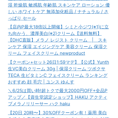
湿 乾燥肌 敏感肌 年齢肌 スキンケア ローション 優
しい ホワイトケア 無添加化粧品 / ナチュラル / さ
っぱり セール
【店内P最大18倍以上開催】シミと小ジワ(※1)に立
ち向かう、濃厚美白(※2)クリーム【送料無料】
【DHC直販】メラノ レジスト クリーム | スキ
ンケア 保湿 エイジングケア 美容クリーム 保湿ク
リーム フェイスクリーム newproduct
【クーポン+セット26日1:59マデ】【公式】Yunth
生VC美白クリーム 30g | 保湿クリーム ツボクサ
TECA 生ビタミンC フェイスクリーム ランキング
おすすめ 顔 毛穴 | ユンス ゆんす
＼6/25は買い時!超トクで最大2000円OFF+全品P
アップ／【資生堂認定ショップ】HAKU アクティ
ブメラノリリーサー ハク haku
【20日 20時〜】30%OFFクーポン有！薬用 美白