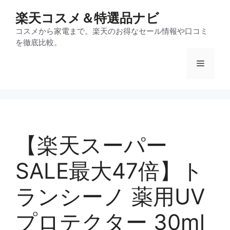
コ
楽天コスメ＆特選品ナビ
ン
テ
コスメから家電まで。楽天のお得なセール情報や口コミ
を徹底比較。
ン
ツ
メ
へ
ス
ニ
キ
ッ
プ
ュ
【楽天スーパー
ー
SALE最大47倍】ト
ランシーノ 薬用UV
プロテクター 30ml