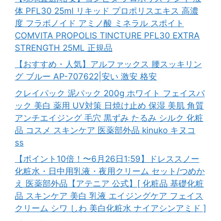
体 PFL30 25ml リキッド プロポリスエキス 高濃
度 フラボノイド アミノ酸 ミネラル スポイト
COMVITA PROPOLIS TINCTURE PFL30 EXTRA
STRENGTH 25ML 正規品
【おすすめ・人気】アルファックス 腰スッキリン
グ ブルー AP-707622|安い 激安 格安
クレイパック 泥パック 200g ホワイト フェイスパ
ック 美白 薬用 UV対策 日焼け止め 保湿 美肌 角質
アンチエイジング 毛穴 黒ずみ たるみ シルク 化粧
品 コスメ スキンケア 医薬部外品 kinuko キヌコ
ss
【ポイント10倍！〜6月26日1:59】ドレススノー
化粧水・日中用乳液・夜用クリーム セット/つめか
え 医薬部外品【アテニア 公式】[ 化粧品 基礎化粧
品 スキンケア 美白 乳液 エイジングケア フェイス
クリーム シワ しわ 美白化粧水 ナイアシンアミド ]