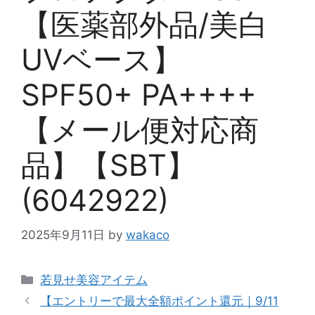
【医薬部外品/美白
UVベース】
SPF50+ PA++++
【メール便対応商
品】【SBT】
(6042922)
2025年9月11日
by
wakaco
カ
若見せ美容アイテム
テ
【エントリーで最大全額ポイント還元｜9/11
ゴ