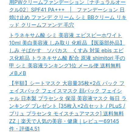
用PWクリームファンデーション〔ナチュラルオー
クル02〕SPF41 PA+++ | ファンデーション 日
焼け止め ファンデ クリーム シミ BBクリーム リキ
ッド クリームファンデ 毛穴
トラネキサム酸 シミ 美容液 エビスビーホワイト
10ml 美白美容液 しみ取り 化粧品 【医薬部外品】
しみ そばかす ソバカス くすみ 対策 ebis エビ
ス化粧品 トラネキサム酸 配合 原液 shimitori 手の
甲 シミ 美容液ランキング1位 メール便 送料無料
メBメB
【半額】シートマスク 大容量35枚×2点 パック フ
ェイスパック フェイスマスク 顔パック フェイシ
ャル 日本製 プラセンタ 保湿 美容液マスク 毎日 ラ
ンキング プレゼント [35枚入×2点セット / PLuS /
プリュ プラセンタ モイスチュアマスク] 送料無料
ZZ｜楽天で人気の美容・健康｜レビュー69145
件・評価4.51