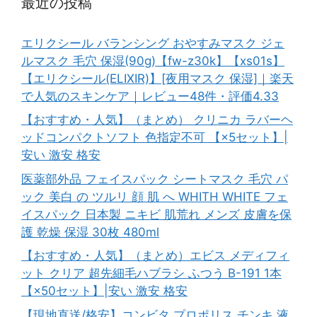
最近の投稿
エリクシール バランシング おやすみマスク ジェ
ルマスク 毛穴 保湿(90g)【fw-z30k】【xs01s】
【エリクシール(ELIXIR)】[夜用マスク 保湿]｜楽天
で人気のスキンケア｜レビュー48件・評価4.33
【おすすめ・人気】（まとめ） クリニカ ラバーヘ
ッドコンパクトソフト 色指定不可 【×5セット】|
安い 激安 格安
医薬部外品 フェイスパック シートマスク 毛穴 パ
ック 美白 の ツルリ 顔 肌 へ WHITH WHITE フェ
イスパック 日本製 ニキビ 肌荒れ メンズ 皮膚を保
護 乾燥 保湿 30枚 480ml
【おすすめ・人気】（まとめ）エビス メディフィ
ット クリア 超先細毛ハブラシ ふつう B-191 1本
【×50セット】|安い 激安 格安
【現地直送/格安】コンビタ プロポリス チンキ 液