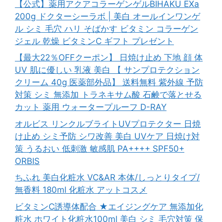
【公式】薬用アクアコラーゲンゲルBIHAKU EXa
200g ドクターシーラボ | 美白 オールインワンゲ
ル シミ 毛穴 ハリ そばかす ビタミン コラーゲン
ジェル 乾燥 ビタミンC ギフト プレゼント
【最大22％OFFクーポン】 日焼け止め 下地 顔 体
UV 肌に優しい 乳液 美白 【 サンプロテクション
クリーム 40g 医薬部外品】 送料無料 紫外線 予防
対策 シミ 無添加 トラネキサム酸 石鹸で落とせる
カット 薬用 ウォータープルーフ D-RAY
オルビス リンクルブライトUVプロテクター 日焼
け止め シミ予防 シワ改善 美白 UVケア 日焼け対
策 うるおい 低刺激 敏感肌 PA++++ SPF50+
ORBIS
ちふれ 美白化粧水 VC&AR 本体/しっとりタイプ/
無香料 180ml 化粧水 アットコスメ
ビタミンC誘導体配合 ★エイジングケア 無添加化
粧水 ホワイト化粧水100ml 美白 シミ 毛穴対策 保