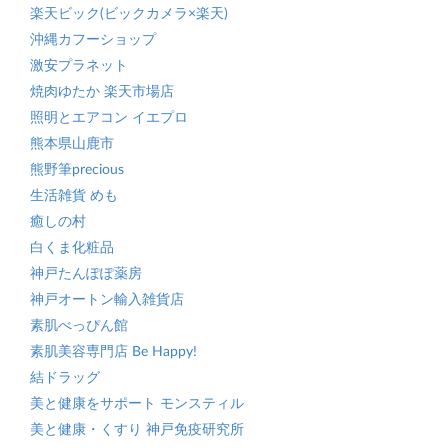
楽天ビック(ビックカメラ×楽天)
沖縄カフーショップ
激安プラネット
焼肉ゆたか 楽天市場店
照明とエアコン イエプロ
熊本県山鹿市
熊野筆precious
生活雑貨 めも
癒しの村
白くま化粧品
神戸たんぽぽ薬房
神戸オートン輸入雑貨店
素肌べっぴん館
素肌美容専門店 Be Happy!
結ドラッグ
美と健康をサポート モンスティル
美と健康・くすり 神戸免疫研究所