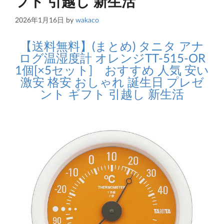
フト 引越し 新生活
2026年1月16日
by
wakaco
【送料無料】(まとめ) タニタ アナ
ログ温湿度計 オレンジTT-515-OR
1個[×5セット] おすすめ 人気 安い
激安 格安 おしゃれ 誕生日 プレゼ
ント ギフト 引越し 新生活