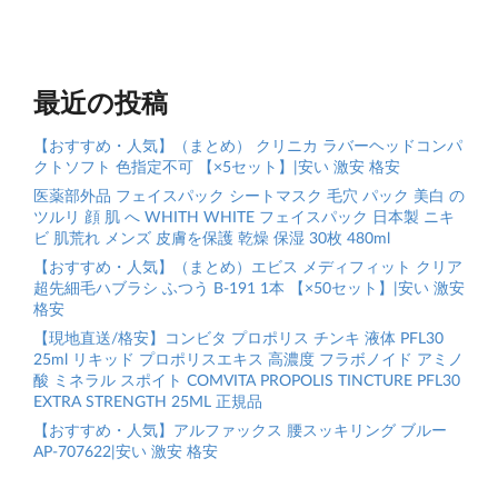
最近の投稿
【おすすめ・人気】（まとめ） クリニカ ラバーヘッドコンパ
クトソフト 色指定不可 【×5セット】|安い 激安 格安
医薬部外品 フェイスパック シートマスク 毛穴 パック 美白 の
ツルリ 顔 肌 へ WHITH WHITE フェイスパック 日本製 ニキ
ビ 肌荒れ メンズ 皮膚を保護 乾燥 保湿 30枚 480ml
【おすすめ・人気】（まとめ）エビス メディフィット クリア
超先細毛ハブラシ ふつう B-191 1本 【×50セット】|安い 激安
格安
【現地直送/格安】コンビタ プロポリス チンキ 液体 PFL30
25ml リキッド プロポリスエキス 高濃度 フラボノイド アミノ
酸 ミネラル スポイト COMVITA PROPOLIS TINCTURE PFL30
EXTRA STRENGTH 25ML 正規品
【おすすめ・人気】アルファックス 腰スッキリング ブルー
AP-707622|安い 激安 格安