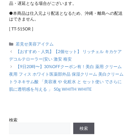
品・遅延となる場合がございます。
●本商品は仕入元より配送となるため、沖縄・離島への配送
はできません。
[ TT-515OR ]
カ
若見せ美容アイテム
テ
【おすすめ・人気】【2個セット】 リッチェル キカケア
ゴ
デコルテローラー|安い 激安 格安
リ
【9日20時〜】30%OFFクーポン有！美白 薬用 クリーム
ー
夜用 フィス ホワイト医薬部外品 保湿クリーム 美白クリーム
トラネキサム酸 「美容液 や 化粧水 と セット使い でさらに
肌に透明感を与える 」 50g WHITH WHITE
検索
検索