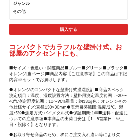
ジャンル
その他
購入する
コンパクトでカラフルな壁掛け式。お
部屋のアクセントにも。
■サイズ・色違い・関連商品■ブルー■グリーン■ブラック■
オレンジ[当ページ]■商品内容【ご注意事項】この商品は下記
内容×5セットでお届けします。
●オレンジのコンパクトな壁掛け式温湿度計■商品スペック
測定項目：温度、湿度設置方法：壁掛用測定温度範囲：-20〜
40℃測定湿度範囲：10〜90%重量：約130g色：オレンジその
他仕様サイズ:直径130×30mm●表示目盛範囲:温度/2℃、湿
度/5%●測定方式:バイメタル式●保証期間:1年■送料・配送に
ついての注意事項●本商品の出荷目安は【1 - 5営業日 ※土
日・祝除く】となります。
●お取り寄せ商品のため、稀にご注文入れ違い等により欠