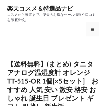
コ
ン
楽天コスメ＆特選品ナビ
テ
コスメから家電まで。楽天のお得なセール情報や口コミ
ン
を徹底比較。
ツ
へ
ス
メ
キ
ッ
プ
ニ
ュ
【送料無料】(まとめ) タニタ
アナログ温湿度計 オレンジ
ー
TT-515-OR 1個[×5セット] お
すすめ 人気 安い 激安 格安 お
しゃれ 誕生日 プレゼント ギ