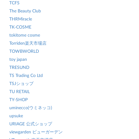
TCFS
The Beauty Club
THRMiracle
TK-COSME
tokitome cosme
Torriden楽天市場店
TOWBWORLD
toy japan
TRESUND
TS Trading Co Ltd
TSJショップ
TU RETAIL
TY-SHOP
uminecco(ウミネッコ)
upsuke
URIAGE 公式ショップ
viewgarden ビューガーデン