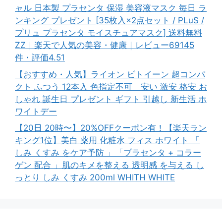
ャル 日本製 プラセンタ 保湿 美容液マスク 毎日 ラ
ンキング プレゼント [35枚入×2点セット / PLuS /
プリュ プラセンタ モイスチュアマスク] 送料無料
ZZ｜楽天で人気の美容・健康｜レビュー69145
件・評価4.51
【おすすめ・人気】ライオン ビトイーン 超コンパ
クト ふつう 12本入 色指定不可 安い 激安 格安 お
しゃれ 誕生日 プレゼント ギフト 引越し 新生活 ホ
ワイトデー
【20日 20時〜】20%OFFクーポン有！【楽天ラン
キング1位】美白 薬用 化粧水 フィス ホワイト 「
しみ くすみ をケア予防 」「プラセンタ + コラー
ゲン 配合 」肌のキメを整える 透明感 を与える し
っとり しみ くすみ 200ml WHITH WHITE