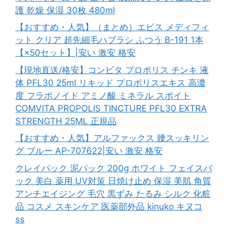
護 乾燥 保湿 30枚 480ml
【おすすめ・人気】（まとめ）エビス メディフィ
ット クリア 超先細毛ハブラシ ふつう B-191 1本
【×50セット】|安い 激安 格安
【現地直送/格安】コンビタ プロポリス チンキ 液
体 PFL30 25ml リキッド プロポリスエキス 高濃
度 フラボノイド アミノ酸 ミネラル スポイト
COMVITA PROPOLIS TINCTURE PFL30 EXTRA
STRENGTH 25ML 正規品
【おすすめ・人気】アルファックス 腰スッキリン
グ ブルー AP-707622|安い 激安 格安
クレイパック 泥パック 200g ホワイト フェイスパ
ック 美白 薬用 UV対策 日焼け止め 保湿 美肌 角質
アンチエイジング 毛穴 黒ずみ たるみ シルク 化粧
品 コスメ スキンケア 医薬部外品 kinuko キヌコ
ss