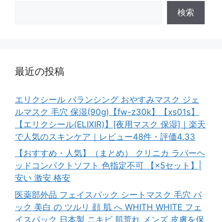
検索
最近の投稿
エリクシール バランシング おやすみマスク ジェ
ルマスク 毛穴 保湿(90g)【fw-z30k】【xs01s】
【エリクシール(ELIXIR)】[夜用マスク 保湿]｜楽天
で人気のスキンケア｜レビュー48件・評価4.33
【おすすめ・人気】（まとめ） クリニカ ラバーヘ
ッドコンパクトソフト 色指定不可 【×5セット】|
安い 激安 格安
医薬部外品 フェイスパック シートマスク 毛穴 パ
ック 美白 の ツルリ 顔 肌 へ WHITH WHITE フェ
イスパック 日本製 ニキビ 肌荒れ メンズ 皮膚を保