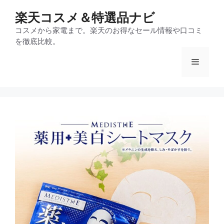
コ
楽天コスメ＆特選品ナビ
ン
テ
コスメから家電まで。楽天のお得なセール情報や口コミ
を徹底比較。
ン
ツ
メ
へ
ス
ニ
キ
ッ
プ
ュ
ー