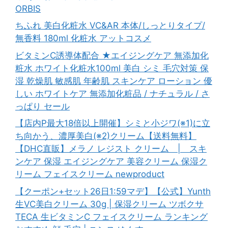
ORBIS
ちふれ 美白化粧水 VC&AR 本体/しっとりタイプ/
無香料 180ml 化粧水 アットコスメ
ビタミンC誘導体配合 ★エイジングケア 無添加化
粧水 ホワイト化粧水100ml 美白 シミ 毛穴対策 保
湿 乾燥肌 敏感肌 年齢肌 スキンケア ローション 優
しい ホワイトケア 無添加化粧品 / ナチュラル / さ
っぱり セール
【店内P最大18倍以上開催】シミと小ジワ(※1)に立
ち向かう、濃厚美白(※2)クリーム【送料無料】
【DHC直販】メラノ レジスト クリーム | スキ
ンケア 保湿 エイジングケア 美容クリーム 保湿ク
リーム フェイスクリーム newproduct
【クーポン+セット26日1:59マデ】【公式】Yunth
生VC美白クリーム 30g | 保湿クリーム ツボクサ
TECA 生ビタミンC フェイスクリーム ランキング