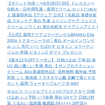
【ポイント10倍！〜6月26日1:59】ドレススノー
化粧水・日中用乳液・夜用クリーム セット/つめか
え 医薬部外品【アテニア 公式】[ 化粧品 基礎化粧
品 スキンケア 美白 乳液 エイジングケア フェイス
クリーム シワ しわ 美白化粧水 ナイアシンアミド ]
【公式】薬用アクアコラーゲンゲルBIHAKU EXa
200g ドクターシーラボ | 美白 オールインワンゲ
ル シミ 毛穴 ハリ そばかす ビタミン コラーゲン
ジェル 乾燥 ビタミンC ギフト プレゼント
【最大22％OFFクーポン】 日焼け止め 下地 顔 体
UV 肌に優しい 乳液 美白 【 サンプロテクション
クリーム 40g 医薬部外品】 送料無料 紫外線 予防
対策 シミ 無添加 トラネキサム酸 石鹸で落とせる
カット 薬用 ウォータープルーフ D-RAY
オルビス リンクルブライトUVプロテクター 日焼
け止め シミ予防 シワ改善 美白 UVケア 日焼け対
策 うるおい 低刺激 敏感肌 PA++++ SPF50+