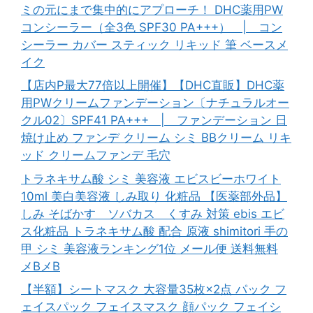
ミの元にまで集中的にアプローチ！ DHC薬用PW
コンシーラー（全3色 SPF30 PA+++） | コン
シーラー カバー スティック リキッド 筆 ベースメ
イク
【店内P最大77倍以上開催】【DHC直販】DHC薬
用PWクリームファンデーション〔ナチュラルオー
クル02〕SPF41 PA+++ | ファンデーション 日
焼け止め ファンデ クリーム シミ BBクリーム リキ
ッド クリームファンデ 毛穴
トラネキサム酸 シミ 美容液 エビスビーホワイト
10ml 美白美容液 しみ取り 化粧品 【医薬部外品】
しみ そばかす ソバカス くすみ 対策 ebis エビ
ス化粧品 トラネキサム酸 配合 原液 shimitori 手の
甲 シミ 美容液ランキング1位 メール便 送料無料
メBメB
【半額】シートマスク 大容量35枚×2点 パック フ
ェイスパック フェイスマスク 顔パック フェイシ