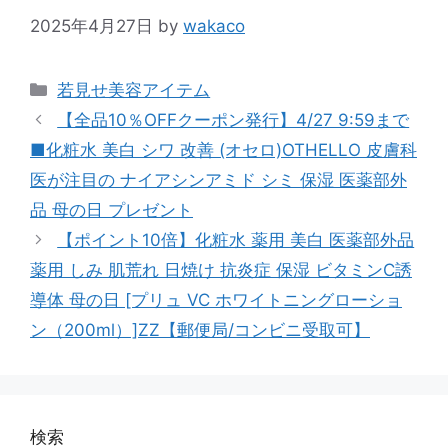
2025年4月27日
by
wakaco
カ
若見せ美容アイテム
テ
【全品10％OFFクーポン発行】4/27 9:59まで
ゴ
■化粧水 美白 シワ 改善 (オセロ)OTHELLO 皮膚科
リ
医が注目の ナイアシンアミド シミ 保湿 医薬部外
ー
品 母の日 プレゼント
【ポイント10倍】化粧水 薬用 美白 医薬部外品
薬用 しみ 肌荒れ 日焼け 抗炎症 保湿 ビタミンC誘
導体 母の日 [プリュ VC ホワイトニングローショ
ン（200ml）]ZZ【郵便局/コンビニ受取可】
検索