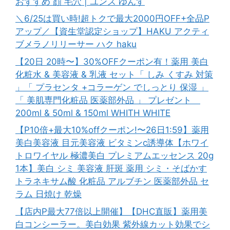
おすすめ 顔 毛穴 | ユンス ゆんす
＼6/25は買い時!超トクで最大2000円OFF+全品P
アップ／【資生堂認定ショップ】HAKU アクティ
ブメラノリリーサー ハク haku
【20日 20時〜】30%OFFクーポン有！薬用 美白
化粧水 & 美容液 & 乳液 セット「 しみ くすみ 対策
」「 プラセンタ +コラーゲン でしっとり 保湿 」
「 美肌専門化粧品 医薬部外品 」 プレゼント
200ml & 50ml & 150ml WHITH WHITE
【P10倍+最大10%offクーポン!〜26日1:59】薬用
美白美容液 目元美容液 ビタミンc誘導体【ホワイ
トロワイヤル 極濃美白 プレミアムエッセンス 20g
1本】美白 シミ 美容液 肝斑 薬用 シミ・そばかす
トラネキサム酸 化粧品 アルブチン 医薬部外品 セ
ラム 日焼け 乾燥
【店内P最大77倍以上開催】【DHC直販】薬用美
白コンシーラー。美白効果 紫外線カット効果でシ