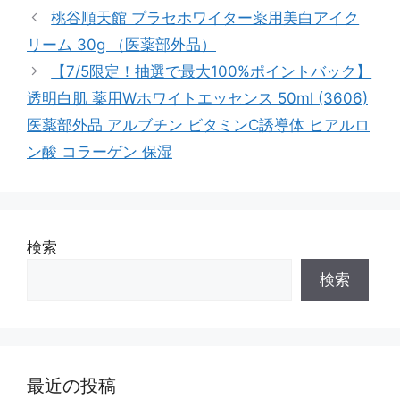
テ
桃谷順天館 プラセホワイター薬用美白アイク
ゴ
リーム 30g （医薬部外品）
リ
【7/5限定！抽選で最大100%ポイントバック】
ー
透明白肌 薬用Wホワイトエッセンス 50ml (3606)
医薬部外品 アルブチン ビタミンC誘導体 ヒアルロ
ン酸 コラーゲン 保湿
検索
検索
最近の投稿