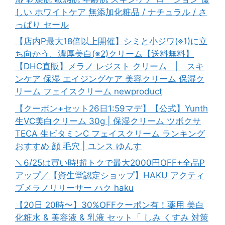
しい ホワイトケア 無添加化粧品 / ナチュラル / さ
っぱり セール
【店内P最大18倍以上開催】シミと小ジワ(※1)に立
ち向かう、濃厚美白(※2)クリーム【送料無料】
【DHC直販】メラノ レジスト クリーム | スキ
ンケア 保湿 エイジングケア 美容クリーム 保湿ク
リーム フェイスクリーム newproduct
【クーポン+セット26日1:59マデ】【公式】Yunth
生VC美白クリーム 30g | 保湿クリーム ツボクサ
TECA 生ビタミンC フェイスクリーム ランキング
おすすめ 顔 毛穴 | ユンス ゆんす
＼6/25は買い時!超トクで最大2000円OFF+全品P
アップ／【資生堂認定ショップ】HAKU アクティ
ブメラノリリーサー ハク haku
【20日 20時〜】30%OFFクーポン有！薬用 美白
化粧水 & 美容液 & 乳液 セット「 しみ くすみ 対策