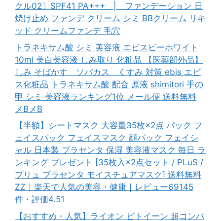
クル02〕SPF41 PA+++ | ファンデーション 日
焼け止め ファンデ クリーム シミ BBクリーム リキ
ッド クリームファンデ 毛穴
トラネキサム酸 シミ 美容液 エビスビーホワイト
10ml 美白美容液 しみ取り 化粧品 【医薬部外品】
しみ そばかす ソバカス くすみ 対策 ebis エビ
ス化粧品 トラネキサム酸 配合 原液 shimitori 手の
甲 シミ 美容液ランキング1位 メール便 送料無料
メBメB
【半額】シートマスク 大容量35枚×2点 パック フ
ェイスパック フェイスマスク 顔パック フェイシ
ャル 日本製 プラセンタ 保湿 美容液マスク 毎日 ラ
ンキング プレゼント [35枚入×2点セット / PLuS /
プリュ プラセンタ モイスチュアマスク] 送料無料
ZZ｜楽天で人気の美容・健康｜レビュー69145
件・評価4.51
【おすすめ・人気】ライオン ビトイーン 超コンパ