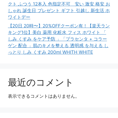
クト ふつう 12本入 色指定不可 安い 激安 格安 お
しゃれ 誕生日 プレゼント ギフト 引越し 新生活 ホ
ワイトデー
【20日 20時〜】20%OFFクーポン有！【楽天ラン
キング1位】美白 薬用 化粧水 フィス ホワイト 「
しみ くすみ をケア予防 」「プラセンタ + コラー
ゲン 配合 」肌のキメを整える 透明感 を与える し
っとり しみ くすみ 200ml WHITH WHITE
最近のコメント
表示できるコメントはありません。