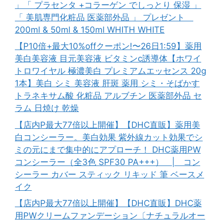
」「 プラセンタ +コラーゲン でしっとり 保湿 」
「 美肌専門化粧品 医薬部外品 」 プレゼント
200ml & 50ml & 150ml WHITH WHITE
【P10倍+最大10%offクーポン!〜26日1:59】薬用
美白美容液 目元美容液 ビタミンc誘導体【ホワイ
トロワイヤル 極濃美白 プレミアムエッセンス 20g
1本】美白 シミ 美容液 肝斑 薬用 シミ・そばかす
トラネキサム酸 化粧品 アルブチン 医薬部外品 セ
ラム 日焼け 乾燥
【店内P最大77倍以上開催】【DHC直販】薬用美
白コンシーラー。美白効果 紫外線カット効果でシ
ミの元にまで集中的にアプローチ！ DHC薬用PW
コンシーラー（全3色 SPF30 PA+++） | コン
シーラー カバー スティック リキッド 筆 ベースメ
イク
【店内P最大77倍以上開催】【DHC直販】DHC薬
用PWクリームファンデーション〔ナチュラルオー