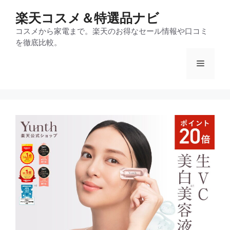
コ
楽天コスメ＆特選品ナビ
ン
テ
コスメから家電まで。楽天のお得なセール情報や口コミ
を徹底比較。
ン
ツ
メ
へ
ス
ニ
キ
ッ
プ
ュ
ー