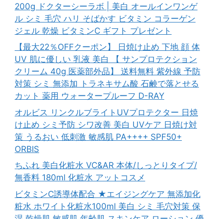
200g ドクターシーラボ | 美白 オールインワンゲ
ル シミ 毛穴 ハリ そばかす ビタミン コラーゲン
ジェル 乾燥 ビタミンC ギフト プレゼント
【最大22％OFFクーポン】 日焼け止め 下地 顔 体
UV 肌に優しい 乳液 美白 【 サンプロテクション
クリーム 40g 医薬部外品】 送料無料 紫外線 予防
対策 シミ 無添加 トラネキサム酸 石鹸で落とせる
カット 薬用 ウォータープルーフ D-RAY
オルビス リンクルブライトUVプロテクター 日焼
け止め シミ予防 シワ改善 美白 UVケア 日焼け対
策 うるおい 低刺激 敏感肌 PA++++ SPF50+
ORBIS
ちふれ 美白化粧水 VC&AR 本体/しっとりタイプ/
無香料 180ml 化粧水 アットコスメ
ビタミンC誘導体配合 ★エイジングケア 無添加化
粧水 ホワイト化粧水100ml 美白 シミ 毛穴対策 保
湿 乾燥肌 敏感肌 年齢肌 スキンケア ローション 優