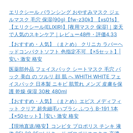
エリクシール バランシング おやすみマスク ジェ
ルマスク 毛穴 保湿(90g)【fw-z30k】【xs01s】
【エリクシール(ELIXIR)】[夜用マスク 保湿]｜楽天
で人気のスキンケア｜レビュー48件・評価4.33
【おすすめ・人気】（まとめ） クリニカ ラバーヘ
ッドコンパクトソフト 色指定不可 【×5セット】|
安い 激安 格安
医薬部外品 フェイスパック シートマスク 毛穴 パ
ック 美白 の ツルリ 顔 肌 へ WHITH WHITE フェ
イスパック 日本製 ニキビ 肌荒れ メンズ 皮膚を保
護 乾燥 保湿 30枚 480ml
【おすすめ・人気】（まとめ）エビス メディフィ
ット クリア 超先細毛ハブラシ ふつう B-191 1本
【×50セット】|安い 激安 格安
【現地直送/格安】コンビタ プロポリス チンキ 液