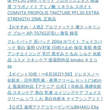
体 PFL30 25ml リキッド プロポリスエキス 高濃
度 フラボノイド アミノ酸 ミネラル スポイト
COMVITA PROPOLIS TINCTURE PFL30 EXTRA
STRENGTH 25ML 正規品
【おすすめ・人気】アルファックス 腰スッキリン
グ ブルー AP-707622|安い 激安 格安
クレイパック 泥パック 200g ホワイト フェイスパ
ック 美白 薬用 UV対策 日焼け止め 保湿 美肌 角質
アンチエイジング 毛穴 黒ずみ たるみ シルク 化粧
品 コスメ スキンケア 医薬部外品 kinuko キヌコ
ss
【ポイント10倍！〜6月26日1:59】ドレススノー
化粧水・日中用乳液・夜用クリーム セット/つめか
え 医薬部外品【アテニア 公式】[ 化粧品 基礎化粧
品 スキンケア 美白 乳液 エイジングケア フェイス
クリーム シワ しわ 美白化粧水 ナイアシンアミド ]
【公式】薬用アクアコラーゲンゲルBIHAKU EXa