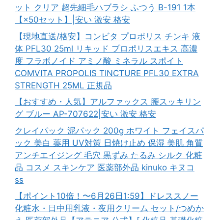
ット クリア 超先細毛ハブラシ ふつう B-191 1本
【×50セット】|安い 激安 格安
【現地直送/格安】コンビタ プロポリス チンキ 液
体 PFL30 25ml リキッド プロポリスエキス 高濃
度 フラボノイド アミノ酸 ミネラル スポイト
COMVITA PROPOLIS TINCTURE PFL30 EXTRA
STRENGTH 25ML 正規品
【おすすめ・人気】アルファックス 腰スッキリン
グ ブルー AP-707622|安い 激安 格安
クレイパック 泥パック 200g ホワイト フェイスパ
ック 美白 薬用 UV対策 日焼け止め 保湿 美肌 角質
アンチエイジング 毛穴 黒ずみ たるみ シルク 化粧
品 コスメ スキンケア 医薬部外品 kinuko キヌコ
ss
【ポイント10倍！〜6月26日1:59】ドレススノー
化粧水・日中用乳液・夜用クリーム セット/つめか