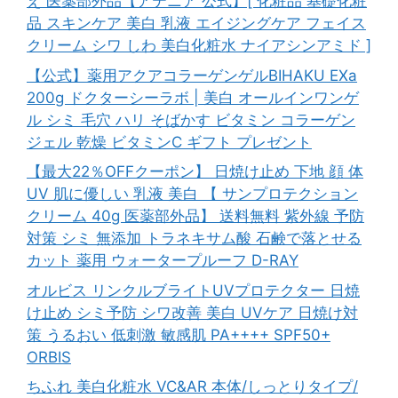
え 医薬部外品【アテニア 公式】[ 化粧品 基礎化粧
品 スキンケア 美白 乳液 エイジングケア フェイス
クリーム シワ しわ 美白化粧水 ナイアシンアミド ]
【公式】薬用アクアコラーゲンゲルBIHAKU EXa
200g ドクターシーラボ | 美白 オールインワンゲ
ル シミ 毛穴 ハリ そばかす ビタミン コラーゲン
ジェル 乾燥 ビタミンC ギフト プレゼント
【最大22％OFFクーポン】 日焼け止め 下地 顔 体
UV 肌に優しい 乳液 美白 【 サンプロテクション
クリーム 40g 医薬部外品】 送料無料 紫外線 予防
対策 シミ 無添加 トラネキサム酸 石鹸で落とせる
カット 薬用 ウォータープルーフ D-RAY
オルビス リンクルブライトUVプロテクター 日焼
け止め シミ予防 シワ改善 美白 UVケア 日焼け対
策 うるおい 低刺激 敏感肌 PA++++ SPF50+
ORBIS
ちふれ 美白化粧水 VC&AR 本体/しっとりタイプ/