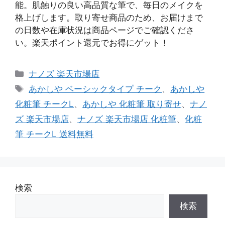
能。肌触りの良い高品質な筆で、毎日のメイクを
格上げします。取り寄せ商品のため、お届けまで
の日数や在庫状況は商品ページでご確認くださ
い。楽天ポイント還元でお得にゲット！
カ
ナノズ 楽天市場店
テ
タ
あかしや ベーシックタイプ チーク
、
あかしや
ゴ
グ
化粧筆 チークL
、
あかしや 化粧筆 取り寄せ
、
ナノ
リ
ズ 楽天市場店
、
ナノズ 楽天市場店 化粧筆
、
化粧
ー
筆 チークL 送料無料
検索
検索