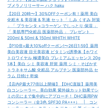
ブメラノリリーサー ハク haku
【20日 20時〜】30%OFFクーポン有！薬用 美白
化粧水 & 美容液 & 乳液 セット「 しみ くすみ 対策
」「 プラセンタ +コラーゲン でしっとり 保湿 」
「 美肌専門化粧品 医薬部外品 」 プレゼント
200ml & 50ml & 150ml WHITH WHITE
【P10倍+最大10%offクーポン!〜26日1:59】薬用
美白美容液 目元美容液 ビタミンc誘導体【ホワイ
トロワイヤル 極濃美白 プレミアムエッセンス 20g
1本】美白 シミ 美容液 肝斑 薬用 シミ・そばかす
トラネキサム酸 化粧品 アルブチン 医薬部外品 セ
ラム 日焼け 乾燥
【店内P最大77倍以上開催】【DHC直販】薬用美
白コンシーラー。美白効果 紫外線カット効果でシ
ミの元にまで集中的にアプローチ！ DHC薬用PW
コンシーラー（全3色 SPF30 PA+++） | コン