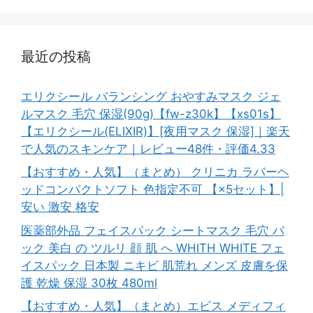
最近の投稿
エリクシール バランシング おやすみマスク ジェ
ルマスク 毛穴 保湿(90g)【fw-z30k】【xs01s】
【エリクシール(ELIXIR)】[夜用マスク 保湿]｜楽天
で人気のスキンケア｜レビュー48件・評価4.33
【おすすめ・人気】（まとめ） クリニカ ラバーヘ
ッドコンパクトソフト 色指定不可 【×5セット】|
安い 激安 格安
医薬部外品 フェイスパック シートマスク 毛穴 パ
ック 美白 の ツルリ 顔 肌 へ WHITH WHITE フェ
イスパック 日本製 ニキビ 肌荒れ メンズ 皮膚を保
護 乾燥 保湿 30枚 480ml
【おすすめ・人気】（まとめ）エビス メディフィ