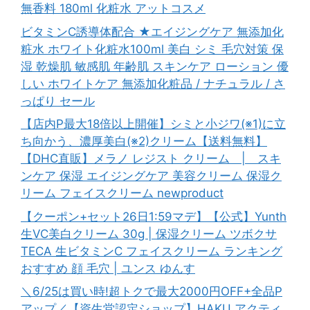
無香料 180ml 化粧水 アットコスメ
ビタミンC誘導体配合 ★エイジングケア 無添加化
粧水 ホワイト化粧水100ml 美白 シミ 毛穴対策 保
湿 乾燥肌 敏感肌 年齢肌 スキンケア ローション 優
しい ホワイトケア 無添加化粧品 / ナチュラル / さ
っぱり セール
【店内P最大18倍以上開催】シミと小ジワ(※1)に立
ち向かう、濃厚美白(※2)クリーム【送料無料】
【DHC直販】メラノ レジスト クリーム | スキ
ンケア 保湿 エイジングケア 美容クリーム 保湿ク
リーム フェイスクリーム newproduct
【クーポン+セット26日1:59マデ】【公式】Yunth
生VC美白クリーム 30g | 保湿クリーム ツボクサ
TECA 生ビタミンC フェイスクリーム ランキング
おすすめ 顔 毛穴 | ユンス ゆんす
＼6/25は買い時!超トクで最大2000円OFF+全品P
アップ／【資生堂認定ショップ】HAKU アクティ