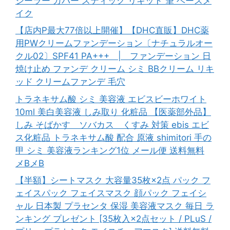
シーラー カバー スティック リキッド 筆 ベースメ
イク
【店内P最大77倍以上開催】【DHC直販】DHC薬
用PWクリームファンデーション〔ナチュラルオー
クル02〕SPF41 PA+++ | ファンデーション 日
焼け止め ファンデ クリーム シミ BBクリーム リキ
ッド クリームファンデ 毛穴
トラネキサム酸 シミ 美容液 エビスビーホワイト
10ml 美白美容液 しみ取り 化粧品 【医薬部外品】
しみ そばかす ソバカス くすみ 対策 ebis エビ
ス化粧品 トラネキサム酸 配合 原液 shimitori 手の
甲 シミ 美容液ランキング1位 メール便 送料無料
メBメB
【半額】シートマスク 大容量35枚×2点 パック フ
ェイスパック フェイスマスク 顔パック フェイシ
ャル 日本製 プラセンタ 保湿 美容液マスク 毎日 ラ
ンキング プレゼント [35枚入×2点セット / PLuS /