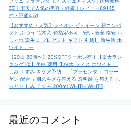
プリュ プラセンタ モイスチュアマスク] 送料無料
ZZ｜楽天で人気の美容・健康｜レビュー69145
件・評価4.51
【おすすめ・人気】ライオン ビトイーン 超コンパ
クト ふつう 12本入 色指定不可 安い 激安 格安 お
しゃれ 誕生日 プレゼント ギフト 引越し 新生活 ホ
ワイトデー
【20日 20時〜】20%OFFクーポン有！【楽天ラン
キング1位】美白 薬用 化粧水 フィス ホワイト 「
しみ くすみ をケア予防 」「プラセンタ + コラー
ゲン 配合 」肌のキメを整える 透明感 を与える し
っとり しみ くすみ 200ml WHITH WHITE
最近のコメント