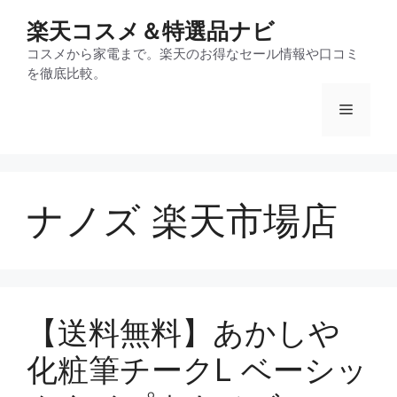
コ
楽天コスメ＆特選品ナビ
ン
テ
コスメから家電まで。楽天のお得なセール情報や口コミ
を徹底比較。
ン
ツ
メ
へ
ス
ニ
キ
ッ
ナノズ 楽天市場店
プ
ュ
ー
【送料無料】あかしや
化粧筆チークL ベーシッ