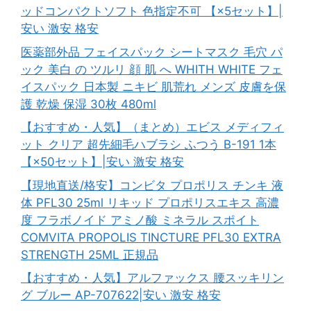
ッドコンパクトソフト 色指定不可 【×5セット】|
安い 激安 格安
医薬部外品 フェイスパック シートマスク 毛穴 パ
ック 美白 の ツルリ 顔 肌 へ WHITH WHITE フェ
イスパック 日本製 ニキビ 肌荒れ メンズ 皮膚を保
護 乾燥 保湿 30枚 480ml
【おすすめ・人気】（まとめ）エビス メディフィ
ット クリア 超先細毛ハブラシ ふつう B-191 1本
【×50セット】|安い 激安 格安
【現地直送/格安】コンビタ プロポリス チンキ 液
体 PFL30 25ml リキッド プロポリスエキス 高濃
度 フラボノイド アミノ酸 ミネラル スポイト
COMVITA PROPOLIS TINCTURE PFL30 EXTRA
STRENGTH 25ML 正規品
【おすすめ・人気】アルファックス 腰スッキリン
グ ブルー AP-707622|安い 激安 格安