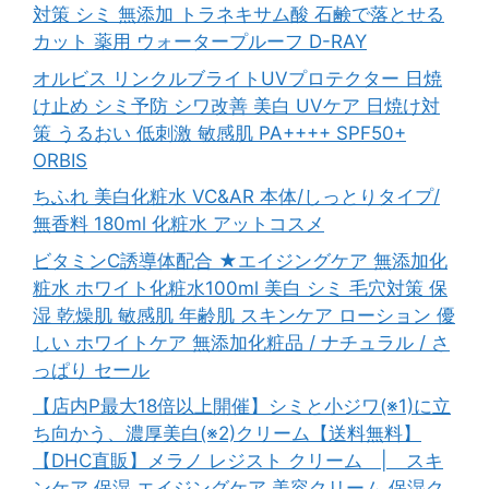
対策 シミ 無添加 トラネキサム酸 石鹸で落とせる
カット 薬用 ウォータープルーフ D-RAY
オルビス リンクルブライトUVプロテクター 日焼
け止め シミ予防 シワ改善 美白 UVケア 日焼け対
策 うるおい 低刺激 敏感肌 PA++++ SPF50+
ORBIS
ちふれ 美白化粧水 VC&AR 本体/しっとりタイプ/
無香料 180ml 化粧水 アットコスメ
ビタミンC誘導体配合 ★エイジングケア 無添加化
粧水 ホワイト化粧水100ml 美白 シミ 毛穴対策 保
湿 乾燥肌 敏感肌 年齢肌 スキンケア ローション 優
しい ホワイトケア 無添加化粧品 / ナチュラル / さ
っぱり セール
【店内P最大18倍以上開催】シミと小ジワ(※1)に立
ち向かう、濃厚美白(※2)クリーム【送料無料】
【DHC直販】メラノ レジスト クリーム | スキ
ンケア 保湿 エイジングケア 美容クリーム 保湿ク