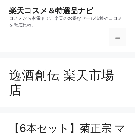
コ
楽天コスメ＆特選品ナビ
ン
テ
コスメから家電まで。楽天のお得なセール情報や口コミ
を徹底比較。
ン
ツ
メ
へ
ス
ニ
キ
ッ
逸酒創伝 楽天市場
プ
ュ
店
ー
【6本セット】菊正宗 マ