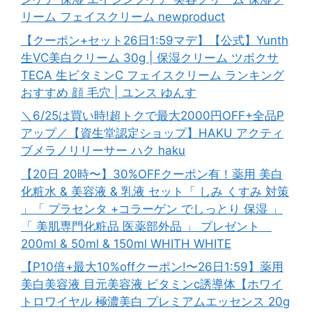
リーム フェイスクリーム newproduct
【クーポン+セット26日1:59マデ】【公式】Yunth
生VC美白クリーム 30g | 保湿クリーム ツボクサ
TECA 生ビタミンC フェイスクリーム ランキング
おすすめ 顔 毛穴 | ユンス ゆんす
＼6/25は買い時!超トクで最大2000円OFF+全品P
アップ／【資生堂認定ショップ】HAKU アクティ
ブメラノリリーサー ハク haku
【20日 20時〜】30%OFFクーポン有！薬用 美白
化粧水 & 美容液 & 乳液 セット「 しみ くすみ 対策
」「 プラセンタ +コラーゲン でしっとり 保湿 」
「 美肌専門化粧品 医薬部外品 」 プレゼント
200ml & 50ml & 150ml WHITH WHITE
【P10倍+最大10%offクーポン!〜26日1:59】薬用
美白美容液 目元美容液 ビタミンc誘導体【ホワイ
トロワイヤル 極濃美白 プレミアムエッセンス 20g