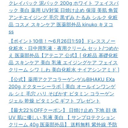
クレイパック 泥パック 200g ホワイト フェイスパ
ック 美白 薬用 UV対策 日焼け止め 保湿 美肌 角質
アンチエイジング 毛穴 黒ずみ たるみ シルク 化粧
品 コスメ スキンケア 医薬部外品 kinuko キヌコ
ss
【ポイント10倍！〜6月26日1:59】ドレススノー
化粧水・日中用乳液・夜用クリーム セット/つめか
え 医薬部外品【アテニア 公式】[ 化粧品 基礎化粧
品 スキンケア 美白 乳液 エイジングケア フェイス
クリーム シワ しわ 美白化粧水 ナイアシンアミド ]
【公式】薬用アクアコラーゲンゲルBIHAKU EXa
200g ドクターシーラボ | 美白 オールインワンゲ
ル シミ 毛穴 ハリ そばかす ビタミン コラーゲン
ジェル 乾燥 ビタミンC ギフト プレゼント
【最大22％OFFクーポン】 日焼け止め 下地 顔 体
UV 肌に優しい 乳液 美白 【 サンプロテクション
クリーム 40g 医薬部外品】 送料無料 紫外線 予防