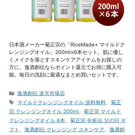
日本酒メーカー菊正宗の「RiceMade+ マイルドク
レンジングオイル」200ml×6本セット。肌に優し
くメイクを落とすスキンケアアイテムをお探しの
方に。逸酒創伝ならポイント還元でお得に購入可
能。毎日の洗顔に最適なまとめ買いセットです。
カ
逸酒創伝 楽天市場店
テ
タ
マイルドクレンジングオイル 送料無料
、
菊正
ゴ
グ
宗 クレンジングオイル 200ml
、
菊正宗 マイルド
リ
クレンジングオイル 6本
、
菊正宗 化粧品 父の日 ギ
ー
フト
、
逸酒創伝 クレンジング スキンケア
、
逸酒創