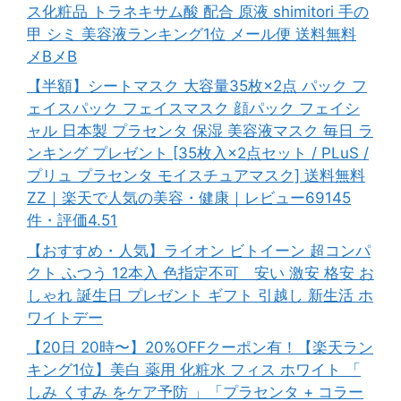
ス化粧品 トラネキサム酸 配合 原液 shimitori 手の
甲 シミ 美容液ランキング1位 メール便 送料無料
メBメB
【半額】シートマスク 大容量35枚×2点 パック フ
ェイスパック フェイスマスク 顔パック フェイシ
ャル 日本製 プラセンタ 保湿 美容液マスク 毎日 ラ
ンキング プレゼント [35枚入×2点セット / PLuS /
プリュ プラセンタ モイスチュアマスク] 送料無料
ZZ｜楽天で人気の美容・健康｜レビュー69145
件・評価4.51
【おすすめ・人気】ライオン ビトイーン 超コンパ
クト ふつう 12本入 色指定不可 安い 激安 格安 お
しゃれ 誕生日 プレゼント ギフト 引越し 新生活 ホ
ワイトデー
【20日 20時〜】20%OFFクーポン有！【楽天ラン
キング1位】美白 薬用 化粧水 フィス ホワイト 「
しみ くすみ をケア予防 」「プラセンタ + コラー