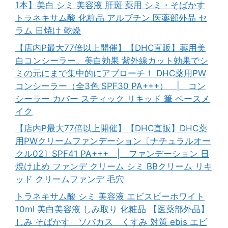
1本】美白 シミ 美容液 肝斑 薬用 シミ・そばかす
トラネキサム酸 化粧品 アルブチン 医薬部外品 セ
ラム 日焼け 乾燥
【店内P最大77倍以上開催】【DHC直販】薬用美
白コンシーラー。美白効果 紫外線カット効果でシ
ミの元にまで集中的にアプローチ！ DHC薬用PW
コンシーラー（全3色 SPF30 PA+++） | コン
シーラー カバー スティック リキッド 筆 ベースメ
イク
【店内P最大77倍以上開催】【DHC直販】DHC薬
用PWクリームファンデーション〔ナチュラルオー
クル02〕SPF41 PA+++ | ファンデーション 日
焼け止め ファンデ クリーム シミ BBクリーム リキ
ッド クリームファンデ 毛穴
トラネキサム酸 シミ 美容液 エビスビーホワイト
10ml 美白美容液 しみ取り 化粧品 【医薬部外品】
しみ そばかす ソバカス くすみ 対策 ebis エビ