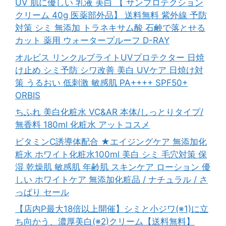
UV 肌に優しい 乳液 美白 【 サンプロテクション
クリーム 40g 医薬部外品】 送料無料 紫外線 予防
対策 シミ 無添加 トラネキサム酸 石鹸で落とせる
カット 薬用 ウォータープルーフ D-RAY
オルビス リンクルブライトUVプロテクター 日焼
け止め シミ予防 シワ改善 美白 UVケア 日焼け対
策 うるおい 低刺激 敏感肌 PA++++ SPF50+
ORBIS
ちふれ 美白化粧水 VC&AR 本体/しっとりタイプ/
無香料 180ml 化粧水 アットコスメ
ビタミンC誘導体配合 ★エイジングケア 無添加化
粧水 ホワイト化粧水100ml 美白 シミ 毛穴対策 保
湿 乾燥肌 敏感肌 年齢肌 スキンケア ローション 優
しい ホワイトケア 無添加化粧品 / ナチュラル / さ
っぱり セール
【店内P最大18倍以上開催】シミと小ジワ(※1)に立
ち向かう、濃厚美白(※2)クリーム【送料無料】