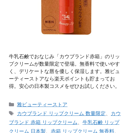
牛乳石鹸でおなじみ「カウブランド赤箱」のリッ
プクリームが数量限定で登場。無香料で使いやす
く、デリケートな唇を優しく保湿します。雅ビュ
ーティーストアなら楽天ポイントも貯まってお
得。安心の日本製コスメをぜひお試しください。
カ
雅ビューティーストア
テ
タ
カウブランド リップクリーム 数量限定
、
カウ
ゴ
グ
ブランド 赤箱 リップクリーム
、
牛乳石鹸 リップ
リ
クリーム 日本製
、
赤箱 リップクリーム 無香料
、
ー