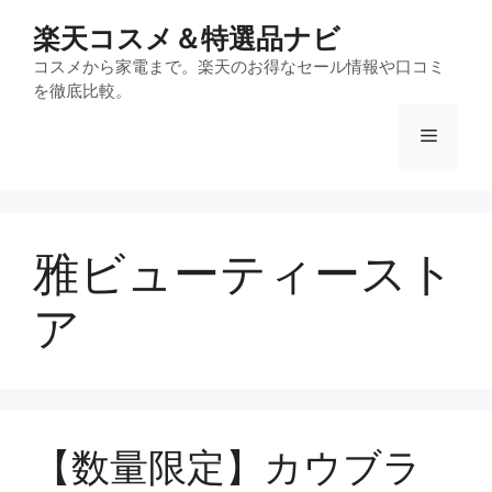
コ
楽天コスメ＆特選品ナビ
ン
テ
コスメから家電まで。楽天のお得なセール情報や口コミ
を徹底比較。
ン
ツ
メ
へ
ス
ニ
キ
ッ
雅ビューティースト
プ
ュ
ア
ー
【数量限定】カウブラ