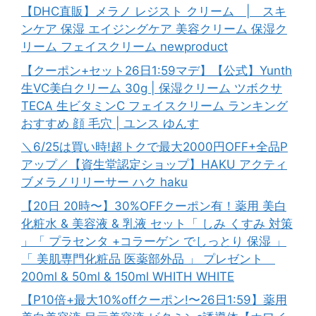
【DHC直販】メラノ レジスト クリーム | スキ
ンケア 保湿 エイジングケア 美容クリーム 保湿ク
リーム フェイスクリーム newproduct
【クーポン+セット26日1:59マデ】【公式】Yunth
生VC美白クリーム 30g | 保湿クリーム ツボクサ
TECA 生ビタミンC フェイスクリーム ランキング
おすすめ 顔 毛穴 | ユンス ゆんす
＼6/25は買い時!超トクで最大2000円OFF+全品P
アップ／【資生堂認定ショップ】HAKU アクティ
ブメラノリリーサー ハク haku
【20日 20時〜】30%OFFクーポン有！薬用 美白
化粧水 & 美容液 & 乳液 セット「 しみ くすみ 対策
」「 プラセンタ +コラーゲン でしっとり 保湿 」
「 美肌専門化粧品 医薬部外品 」 プレゼント
200ml & 50ml & 150ml WHITH WHITE
【P10倍+最大10%offクーポン!〜26日1:59】薬用