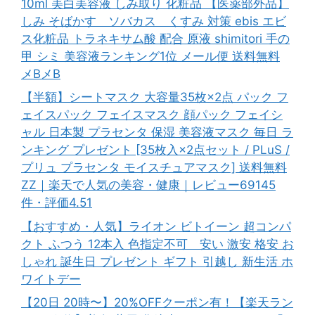
10ml 美白美容液 しみ取り 化粧品 【医薬部外品】
しみ そばかす ソバカス くすみ 対策 ebis エビ
ス化粧品 トラネキサム酸 配合 原液 shimitori 手の
甲 シミ 美容液ランキング1位 メール便 送料無料
メBメB
【半額】シートマスク 大容量35枚×2点 パック フ
ェイスパック フェイスマスク 顔パック フェイシ
ャル 日本製 プラセンタ 保湿 美容液マスク 毎日 ラ
ンキング プレゼント [35枚入×2点セット / PLuS /
プリュ プラセンタ モイスチュアマスク] 送料無料
ZZ｜楽天で人気の美容・健康｜レビュー69145
件・評価4.51
【おすすめ・人気】ライオン ビトイーン 超コンパ
クト ふつう 12本入 色指定不可 安い 激安 格安 お
しゃれ 誕生日 プレゼント ギフト 引越し 新生活 ホ
ワイトデー
【20日 20時〜】20%OFFクーポン有！【楽天ラン