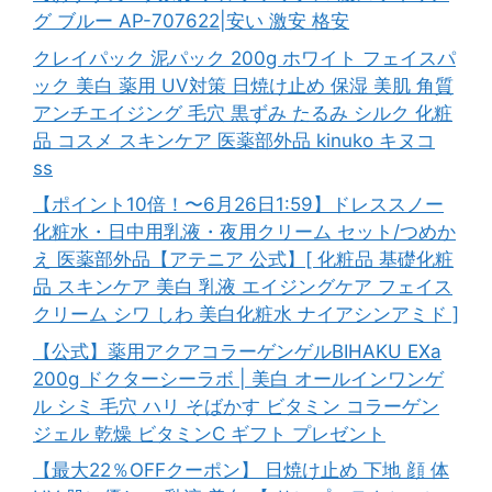
グ ブルー AP-707622|安い 激安 格安
クレイパック 泥パック 200g ホワイト フェイスパ
ック 美白 薬用 UV対策 日焼け止め 保湿 美肌 角質
アンチエイジング 毛穴 黒ずみ たるみ シルク 化粧
品 コスメ スキンケア 医薬部外品 kinuko キヌコ
ss
【ポイント10倍！〜6月26日1:59】ドレススノー
化粧水・日中用乳液・夜用クリーム セット/つめか
え 医薬部外品【アテニア 公式】[ 化粧品 基礎化粧
品 スキンケア 美白 乳液 エイジングケア フェイス
クリーム シワ しわ 美白化粧水 ナイアシンアミド ]
【公式】薬用アクアコラーゲンゲルBIHAKU EXa
200g ドクターシーラボ | 美白 オールインワンゲ
ル シミ 毛穴 ハリ そばかす ビタミン コラーゲン
ジェル 乾燥 ビタミンC ギフト プレゼント
【最大22％OFFクーポン】 日焼け止め 下地 顔 体