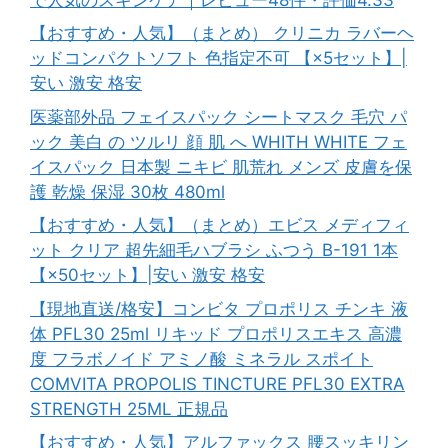
【おすすめ・人気】（まとめ） クリニカ ラバーヘ
ッドコンパクトソフト 色指定不可 【×5セット】|
安い 激安 格安
医薬部外品 フェイスパック シートマスク 毛穴 パ
ック 美白 の ツルリ 顔 肌 へ WHITH WHITE フェ
イスパック 日本製 ニキビ 肌荒れ メンズ 皮膚を保
護 乾燥 保湿 30枚 480ml
【おすすめ・人気】（まとめ）エビス メディフィ
ット クリア 超先細毛ハブラシ ふつう B-191 1本
【×50セット】|安い 激安 格安
【現地直送/格安】コンビタ プロポリス チンキ 液
体 PFL30 25ml リキッド プロポリスエキス 高濃
度 フラボノイド アミノ酸 ミネラル スポイト
COMVITA PROPOLIS TINCTURE PFL30 EXTRA
STRENGTH 25ML 正規品
【おすすめ・人気】アルファックス 腰スッキリン