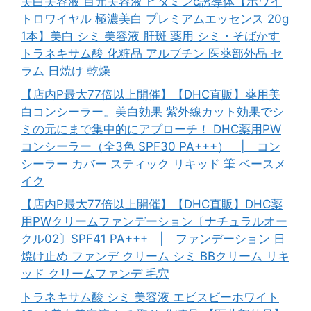
美白美容液 目元美容液 ビタミンc誘導体【ホワイ
トロワイヤル 極濃美白 プレミアムエッセンス 20g
1本】美白 シミ 美容液 肝斑 薬用 シミ・そばかす
トラネキサム酸 化粧品 アルブチン 医薬部外品 セ
ラム 日焼け 乾燥
【店内P最大77倍以上開催】【DHC直販】薬用美
白コンシーラー。美白効果 紫外線カット効果でシ
ミの元にまで集中的にアプローチ！ DHC薬用PW
コンシーラー（全3色 SPF30 PA+++） | コン
シーラー カバー スティック リキッド 筆 ベースメ
イク
【店内P最大77倍以上開催】【DHC直販】DHC薬
用PWクリームファンデーション〔ナチュラルオー
クル02〕SPF41 PA+++ | ファンデーション 日
焼け止め ファンデ クリーム シミ BBクリーム リキ
ッド クリームファンデ 毛穴
トラネキサム酸 シミ 美容液 エビスビーホワイト