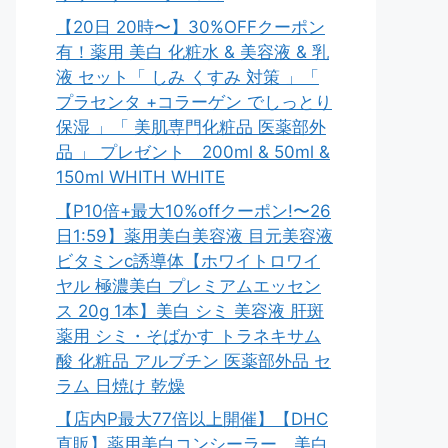
【20日 20時〜】30%OFFクーポン
有！薬用 美白 化粧水 & 美容液 & 乳
液 セット「 しみ くすみ 対策 」「
プラセンタ +コラーゲン でしっとり
保湿 」「 美肌専門化粧品 医薬部外
品 」 プレゼント 200ml & 50ml &
150ml WHITH WHITE
【P10倍+最大10%offクーポン!〜26
日1:59】薬用美白美容液 目元美容液
ビタミンc誘導体【ホワイトロワイ
ヤル 極濃美白 プレミアムエッセン
ス 20g 1本】美白 シミ 美容液 肝斑
薬用 シミ・そばかす トラネキサム
酸 化粧品 アルブチン 医薬部外品 セ
ラム 日焼け 乾燥
【店内P最大77倍以上開催】【DHC
直販】薬用美白コンシーラー。美白