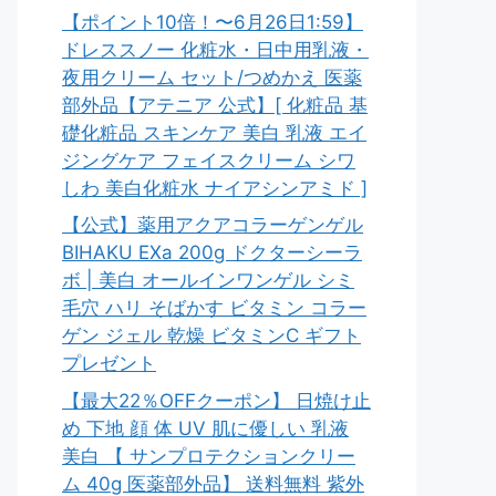
【ポイント10倍！〜6月26日1:59】
ドレススノー 化粧水・日中用乳液・
夜用クリーム セット/つめかえ 医薬
部外品【アテニア 公式】[ 化粧品 基
礎化粧品 スキンケア 美白 乳液 エイ
ジングケア フェイスクリーム シワ
しわ 美白化粧水 ナイアシンアミド ]
【公式】薬用アクアコラーゲンゲル
BIHAKU EXa 200g ドクターシーラ
ボ | 美白 オールインワンゲル シミ
毛穴 ハリ そばかす ビタミン コラー
ゲン ジェル 乾燥 ビタミンC ギフト
プレゼント
【最大22％OFFクーポン】 日焼け止
め 下地 顔 体 UV 肌に優しい 乳液
美白 【 サンプロテクションクリー
ム 40g 医薬部外品】 送料無料 紫外