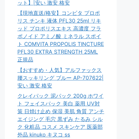
ット】|安い 激安 格安
【現地直送/格安】コンビタ プロポ
リス チンキ 液体 PFL30 25ml リキ
ッド プロポリスエキス 高濃度 フラ
ボノイド アミノ酸 ミネラル スポイ
ト COMVITA PROPOLIS TINCTURE
PFL30 EXTRA STRENGTH 25ML
正規品
【おすすめ・人気】アルファックス
腰スッキリング ブルー AP-707622|
安い 激安 格安
クレイパック 泥パック 200g ホワイ
ト フェイスパック 美白 薬用 UV対
策 日焼け止め 保湿 美肌 角質 アンチ
エイジング 毛穴 黒ずみ たるみ シル
ク 化粧品 コスメ スキンケア 医薬部
外品 kinuko キヌコ ss