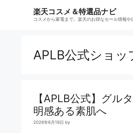
コ
楽天コスメ＆特選品ナビ
ン
テ
コスメから家電まで。楽天のお得なセール情報や
ン
ツ
へ
ス
APLB公式ショ
キ
ッ
プ
【APLB公式】グル
明感ある素肌へ
2026年6月19日
by