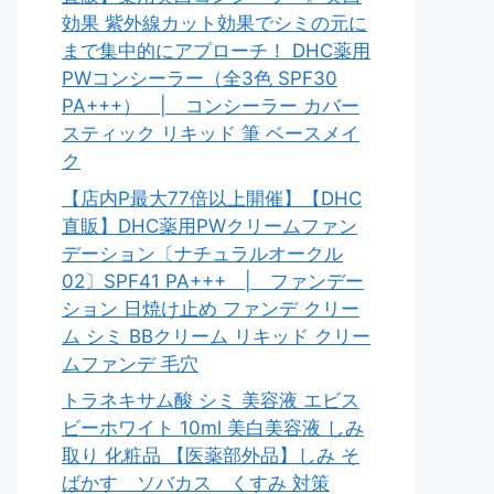
効果 紫外線カット効果でシミの元に
まで集中的にアプローチ！ DHC薬用
PWコンシーラー（全3色 SPF30
PA+++） | コンシーラー カバー
スティック リキッド 筆 ベースメイ
ク
【店内P最大77倍以上開催】【DHC
直販】DHC薬用PWクリームファン
デーション〔ナチュラルオークル
02〕SPF41 PA+++ | ファンデー
ション 日焼け止め ファンデ クリー
ム シミ BBクリーム リキッド クリー
ムファンデ 毛穴
トラネキサム酸 シミ 美容液 エビス
ビーホワイト 10ml 美白美容液 しみ
取り 化粧品 【医薬部外品】しみ そ
ばかす ソバカス くすみ 対策