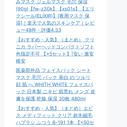
みマスク ジェルマスク 毛穴 保湿
(90g)【fw-z30k】【xs01s】【エリ
クシール(ELIXIR)】[夜用マスク 保
湿]｜楽天で人気のスキンケア｜レビ
ュー48件・評価4.33
【おすすめ・人気】（まとめ） クリ
ニカ ラバーヘッドコンパクトソフト
色指定不可 【×5セット】|安い 激安
格安
医薬部外品 フェイスパック シート
マスク 毛穴 パック 美白 の ツルリ
顔 肌 へ WHITH WHITE フェイスパ
ック 日本製 ニキビ 肌荒れ メンズ 皮
膚を保護 乾燥 保湿 30枚 480ml
【おすすめ・人気】（まとめ）エビ
ス メディフィット クリア 超先細毛
ハブラシ ふつう B-191 1本 【×50セ