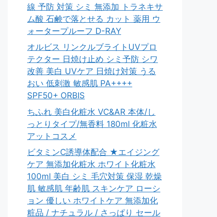
線 予防 対策 シミ 無添加 トラネキサ
ム酸 石鹸で落とせる カット 薬用 ウ
ォータープルーフ D-RAY
オルビス リンクルブライトUVプロ
テクター 日焼け止め シミ予防 シワ
改善 美白 UVケア 日焼け対策 うる
おい 低刺激 敏感肌 PA++++
SPF50+ ORBIS
ちふれ 美白化粧水 VC&AR 本体/し
っとりタイプ/無香料 180ml 化粧水
アットコスメ
ビタミンC誘導体配合 ★エイジング
ケア 無添加化粧水 ホワイト化粧水
100ml 美白 シミ 毛穴対策 保湿 乾燥
肌 敏感肌 年齢肌 スキンケア ローシ
ョン 優しい ホワイトケア 無添加化
粧品 / ナチュラル / さっぱり セール