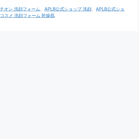
タチオン 洗顔フォーム
、
APLB公式ショップ 洗顔
、
APLB公式ショ
コスメ 洗顔フォーム 乾燥肌