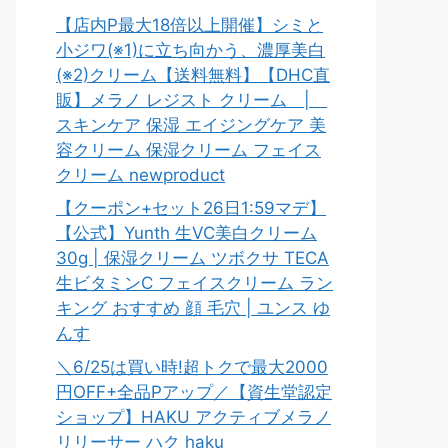
【店内P最大18倍以上開催】シミと
小ジワ(※1)に立ち向かう、濃厚美白
(※2)クリーム【送料無料】【DHC直
販】メラノ レジスト クリーム |
スキンケア 保湿 エイジングケア 美
容クリーム 保湿クリーム フェイス
クリーム newproduct
【クーポン+セット26日1:59マデ】
【公式】Yunth 生VC美白クリーム
30g | 保湿クリーム ツボクサ TECA
生ビタミンC フェイスクリーム ラン
キング おすすめ 顔 毛穴 | ユンス ゆ
んす
＼6/25は買い時!超トクで最大2000
円OFF+全品Pアップ／【資生堂認定
ショップ】HAKU アクティブメラノ
リリーサー ハク haku