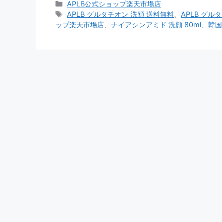
カ
APLB公式ショップ楽天市場店
テ
タ
APLB グルタチオン 洗顔 送料無料
、
APLB グル
ゴ
グ
ップ楽天市場店
、
ナイアシンアミド 洗顔 80ml
、
韓国
リ
ー