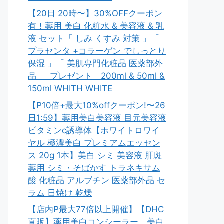
【20日 20時〜】30%OFFクーポン
有！薬用 美白 化粧水 & 美容液 & 乳
液 セット「 しみ くすみ 対策 」「
プラセンタ +コラーゲン でしっとり
保湿 」「 美肌専門化粧品 医薬部外
品 」 プレゼント 200ml & 50ml &
150ml WHITH WHITE
【P10倍+最大10%offクーポン!〜26
日1:59】薬用美白美容液 目元美容液
ビタミンc誘導体【ホワイトロワイ
ヤル 極濃美白 プレミアムエッセン
ス 20g 1本】美白 シミ 美容液 肝斑
薬用 シミ・そばかす トラネキサム
酸 化粧品 アルブチン 医薬部外品 セ
ラム 日焼け 乾燥
【店内P最大77倍以上開催】【DHC
直販】薬用美白コンシーラー。美白