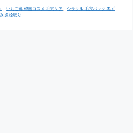
ク
、
いちご鼻 韓国コスメ 毛穴ケア
、
シラクル 毛穴パック 黒ず
み 角栓取り