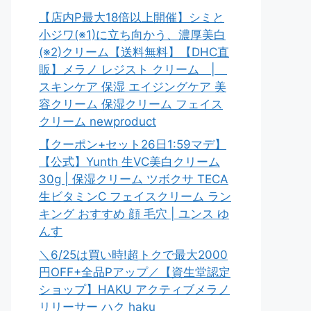
【店内P最大18倍以上開催】シミと
小ジワ(※1)に立ち向かう、濃厚美白
(※2)クリーム【送料無料】【DHC直
販】メラノ レジスト クリーム |
スキンケア 保湿 エイジングケア 美
容クリーム 保湿クリーム フェイス
クリーム newproduct
【クーポン+セット26日1:59マデ】
【公式】Yunth 生VC美白クリーム
30g | 保湿クリーム ツボクサ TECA
生ビタミンC フェイスクリーム ラン
キング おすすめ 顔 毛穴 | ユンス ゆ
んす
＼6/25は買い時!超トクで最大2000
円OFF+全品Pアップ／【資生堂認定
ショップ】HAKU アクティブメラノ
リリーサー ハク haku