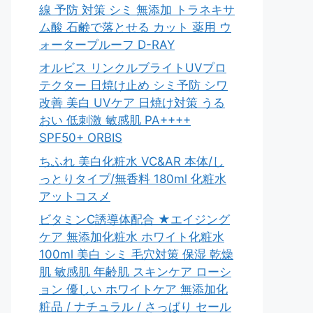
線 予防 対策 シミ 無添加 トラネキサ
ム酸 石鹸で落とせる カット 薬用 ウ
ォータープルーフ D-RAY
オルビス リンクルブライトUVプロ
テクター 日焼け止め シミ予防 シワ
改善 美白 UVケア 日焼け対策 うる
おい 低刺激 敏感肌 PA++++
SPF50+ ORBIS
ちふれ 美白化粧水 VC&AR 本体/し
っとりタイプ/無香料 180ml 化粧水
アットコスメ
ビタミンC誘導体配合 ★エイジング
ケア 無添加化粧水 ホワイト化粧水
100ml 美白 シミ 毛穴対策 保湿 乾燥
肌 敏感肌 年齢肌 スキンケア ローシ
ョン 優しい ホワイトケア 無添加化
粧品 / ナチュラル / さっぱり セール