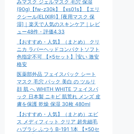
みマスク ジェルマスク 毛穴 保湿
(90g)【fw-z30k】【xs01s】【エリ
クシール(ELIXIR)】[夜用マスク 保
湿]｜楽天で人気のスキンケア｜レビ
ュー48件・評価4.33
【おすすめ・人気】（まとめ） クリ
ニカ ラバーヘッドコンパクトソフト
色指定不可 【×5セット】|安い 激安
格安
医薬部外品 フェイスパック シート
マスク 毛穴 パック 美白 の ツルリ
顔 肌 へ WHITH WHITE フェイスパ
ック 日本製 ニキビ 肌荒れ メンズ 皮
膚を保護 乾燥 保湿 30枚 480ml
【おすすめ・人気】（まとめ）エビ
ス メディフィット クリア 超先細毛
ハブラシ ふつう B-191 1本 【×50セ