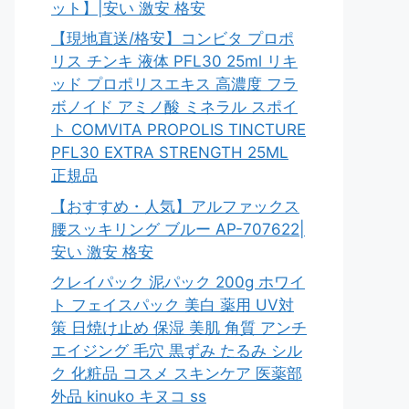
ット】|安い 激安 格安
【現地直送/格安】コンビタ プロポ
リス チンキ 液体 PFL30 25ml リキ
ッド プロポリスエキス 高濃度 フラ
ボノイド アミノ酸 ミネラル スポイ
ト COMVITA PROPOLIS TINCTURE
PFL30 EXTRA STRENGTH 25ML
正規品
【おすすめ・人気】アルファックス
腰スッキリング ブルー AP-707622|
安い 激安 格安
クレイパック 泥パック 200g ホワイ
ト フェイスパック 美白 薬用 UV対
策 日焼け止め 保湿 美肌 角質 アンチ
エイジング 毛穴 黒ずみ たるみ シル
ク 化粧品 コスメ スキンケア 医薬部
外品 kinuko キヌコ ss