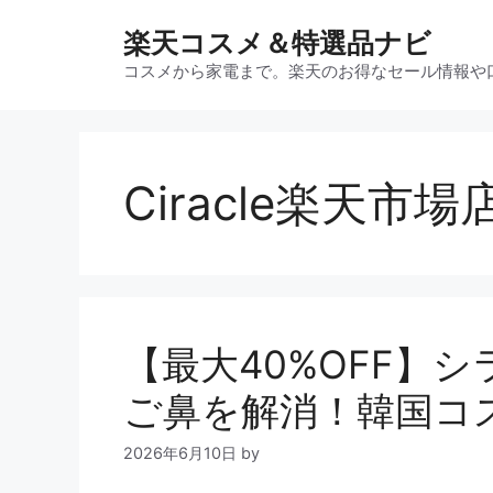
コ
楽天コスメ＆特選品ナビ
ン
テ
コスメから家電まで。楽天のお得なセール情報や
ン
ツ
へ
ス
Ciracle楽天市場
キ
ッ
プ
【最大40%OFF】
ご鼻を解消！韓国コ
2026年6月10日
by