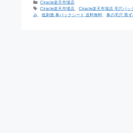
カ
Ciracle楽天市場店
テ
タ
Ciracle楽天市場店
、
Ciracle楽天市場店 毛穴パッ
ゴ
グ
み
、
低刺激 鼻パックシート 送料無料
、
鼻の毛穴 黒ず
リ
ー