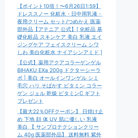
【ポイント10倍！〜6月26日1:59】
ドレススノー 化粧水・日中用乳液・
夜用クリーム セット/つめかえ 医薬
部外品【アテニア 公式】[ 化粧品 基
礎化粧品 スキンケア 美白 乳液 エイ
ジングケア フェイスクリーム シワ
しわ 美白化粧水 ナイアシンアミド ]
【公式】薬用アクアコラーゲンゲル
BIHAKU EXa 200g ドクターシーラ
ボ | 美白 オールインワンゲル シミ
毛穴 ハリ そばかす ビタミン コラー
ゲン ジェル 乾燥 ビタミンC ギフト
プレゼント
【最大22％OFFクーポン】 日焼け止
め 下地 顔 体 UV 肌に優しい 乳液
美白 【 サンプロテクションクリー
ム 40g 医薬部外品】 送料無料 紫外