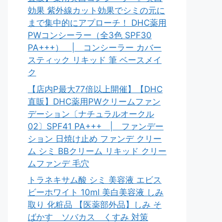
効果 紫外線カット効果でシミの元に
まで集中的にアプローチ！ DHC薬用
PWコンシーラー（全3色 SPF30
PA+++） | コンシーラー カバー
スティック リキッド 筆 ベースメイ
ク
【店内P最大77倍以上開催】【DHC
直販】DHC薬用PWクリームファン
デーション〔ナチュラルオークル
02〕SPF41 PA+++ | ファンデー
ション 日焼け止め ファンデ クリー
ム シミ BBクリーム リキッド クリー
ムファンデ 毛穴
トラネキサム酸 シミ 美容液 エビス
ビーホワイト 10ml 美白美容液 しみ
取り 化粧品 【医薬部外品】しみ そ
ばかす ソバカス くすみ 対策