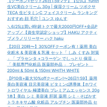
【クーポン+セット26日1:59マデ】【公式】Yunth
生VC美白クリーム 30g | 保湿クリーム ツボクサ
TECA 生ビタミンC フェイスクリーム ランキング
おすすめ 顔 毛穴 | ユンス ゆんす
＼6/25は買い時!超トクで最大2000円OFF+全品P
アップ／【資生堂認定ショップ】HAKU アクティ
ブメラノリリーサー ハク haku
【20日 20時〜】30%OFFクーポン有！薬用 美白
化粧水 & 美容液 & 乳液 セット「 しみ くすみ 対策
」「 プラセンタ +コラーゲン でしっとり 保湿 」
「 美肌専門化粧品 医薬部外品 」 プレゼント
200ml & 50ml & 150ml WHITH WHITE
【P10倍+最大10%offクーポン!〜26日1:59】薬用
美白美容液 目元美容液 ビタミンc誘導体【ホワイ
トロワイヤル 極濃美白 プレミアムエッセンス 20g
1本】美白 シミ 美容液 肝斑 薬用 シミ・そばかす
トラネキサム酸 化粧品 アルブチン 医薬部外品 セ