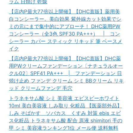
ラム 日焼け 乾燥
【店内P最大77倍以上開催】【DHC直販】薬用美
白コンシーラー。美白効果 紫外線カット効果でシ
ミの元にまで集中的にアプローチ！ DHC薬用PW
コンシーラー（全3色 SPF30 PA+++） | コン
シーラー カバー スティック リキッド 筆 ベースメ
イク
【店内P最大77倍以上開催】【DHC直販】DHC薬
用PWクリームファンデーション〔ナチュラルオー
クル02〕SPF41 PA+++ | ファンデーション 日
焼け止め ファンデ クリーム シミ BBクリーム リキ
ッド クリームファンデ 毛穴
トラネキサム酸 シミ 美容液 エビスビーホワイト
10ml 美白美容液 しみ取り 化粧品 【医薬部外品】
しみ そばかす ソバカス くすみ 対策 ebis エビ
ス化粧品 トラネキサム酸 配合 原液 shimitori 手の
甲 シミ 美容液ランキング1位 メール便 送料無料