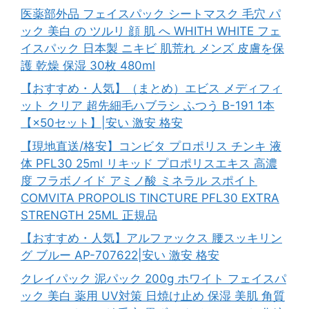
医薬部外品 フェイスパック シートマスク 毛穴 パ
ック 美白 の ツルリ 顔 肌 へ WHITH WHITE フェ
イスパック 日本製 ニキビ 肌荒れ メンズ 皮膚を保
護 乾燥 保湿 30枚 480ml
【おすすめ・人気】（まとめ）エビス メディフィ
ット クリア 超先細毛ハブラシ ふつう B-191 1本
【×50セット】|安い 激安 格安
【現地直送/格安】コンビタ プロポリス チンキ 液
体 PFL30 25ml リキッド プロポリスエキス 高濃
度 フラボノイド アミノ酸 ミネラル スポイト
COMVITA PROPOLIS TINCTURE PFL30 EXTRA
STRENGTH 25ML 正規品
【おすすめ・人気】アルファックス 腰スッキリン
グ ブルー AP-707622|安い 激安 格安
クレイパック 泥パック 200g ホワイト フェイスパ
ック 美白 薬用 UV対策 日焼け止め 保湿 美肌 角質