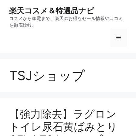
コ
楽天コスメ＆特選品ナビ
ン
テ
コスメから家電まで。楽天のお得なセール情報や口コミ
を徹底比較。
ン
ツ
メ
へ
ス
ニ
キ
ッ
TSJショップ
プ
ュ
ー
【強力除去】ラグロン
トイレ尿石黄ばみとり