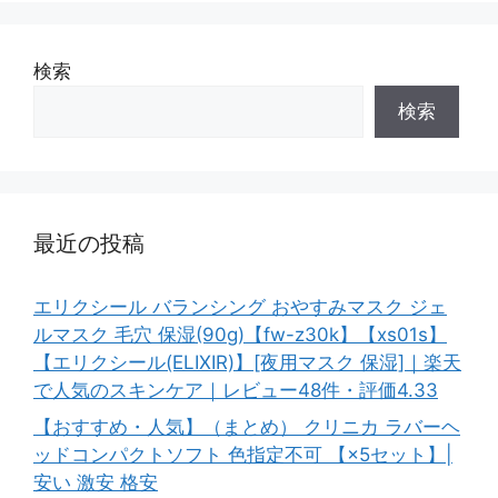
検索
検索
最近の投稿
エリクシール バランシング おやすみマスク ジェ
ルマスク 毛穴 保湿(90g)【fw-z30k】【xs01s】
【エリクシール(ELIXIR)】[夜用マスク 保湿]｜楽天
で人気のスキンケア｜レビュー48件・評価4.33
【おすすめ・人気】（まとめ） クリニカ ラバーヘ
ッドコンパクトソフト 色指定不可 【×5セット】|
安い 激安 格安