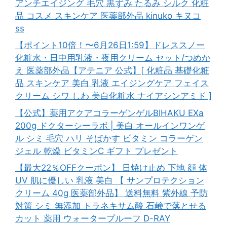
アンチエイジング 毛穴 黒ずみ たるみ シルク 化粧
品 コスメ スキンケア 医薬部外品 kinuko キヌコ
ss
【ポイント10倍！〜6月26日1:59】ドレススノー
化粧水・日中用乳液・夜用クリーム セット/つめか
え 医薬部外品【アテニア 公式】[ 化粧品 基礎化粧
品 スキンケア 美白 乳液 エイジングケア フェイス
クリーム シワ しわ 美白化粧水 ナイアシンアミド ]
【公式】薬用アクアコラーゲンゲルBIHAKU EXa
200g ドクターシーラボ | 美白 オールインワンゲ
ル シミ 毛穴 ハリ そばかす ビタミン コラーゲン
ジェル 乾燥 ビタミンC ギフト プレゼント
【最大22％OFFクーポン】 日焼け止め 下地 顔 体
UV 肌に優しい 乳液 美白 【 サンプロテクション
クリーム 40g 医薬部外品】 送料無料 紫外線 予防
対策 シミ 無添加 トラネキサム酸 石鹸で落とせる
カット 薬用 ウォータープルーフ D-RAY