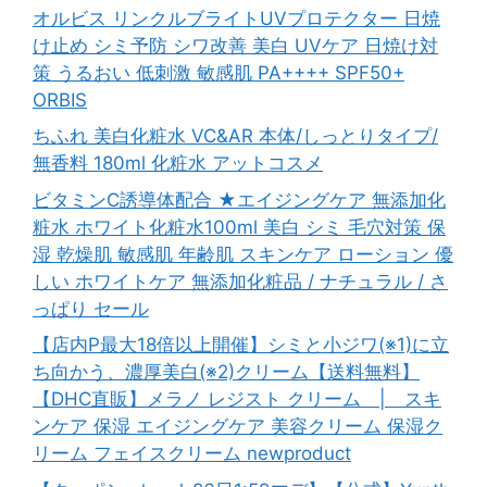
オルビス リンクルブライトUVプロテクター 日焼
け止め シミ予防 シワ改善 美白 UVケア 日焼け対
策 うるおい 低刺激 敏感肌 PA++++ SPF50+
ORBIS
ちふれ 美白化粧水 VC&AR 本体/しっとりタイプ/
無香料 180ml 化粧水 アットコスメ
ビタミンC誘導体配合 ★エイジングケア 無添加化
粧水 ホワイト化粧水100ml 美白 シミ 毛穴対策 保
湿 乾燥肌 敏感肌 年齢肌 スキンケア ローション 優
しい ホワイトケア 無添加化粧品 / ナチュラル / さ
っぱり セール
【店内P最大18倍以上開催】シミと小ジワ(※1)に立
ち向かう、濃厚美白(※2)クリーム【送料無料】
【DHC直販】メラノ レジスト クリーム | スキ
ンケア 保湿 エイジングケア 美容クリーム 保湿ク
リーム フェイスクリーム newproduct