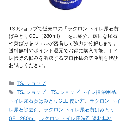
TSJショップで販売中の「ラグロン トイレ尿石黄
ばみとりGEL（280ml）」をご紹介。頑固な尿石
や黄ばみをジェルが密着して強力に分解します。
送料無料やポイント還元でお得に購入可能。トイ
レ掃除の悩みを解決するプロ仕様の洗浄剤をぜひ
お試しください。
カ
TSJショップ
テ
タ
TSJショップ
、
TSJショップ トイレ掃除用品
、
ゴ
グ
トイレ尿石黄ばみとりGEL 使い方
、
ラグロン トイ
リ
レ尿石除去剤
、
ラグロン トイレ尿石黄ばみとり
ー
GEL 280ml
、
ラグロン トイレ用洗剤 送料無料