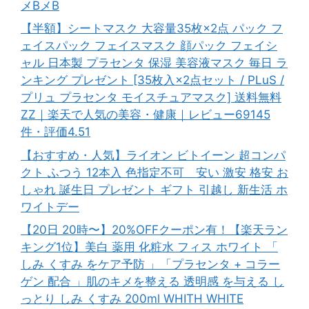
メBメB
【半額】シートマスク 大容量35枚×2点 パック フ
ェイスパック フェイスマスク 顔パック フェイシ
ャル 日本製 プラセンタ 保湿 美容液マスク 毎日 ラ
ンキング プレゼント [35枚入×2点セット / PLuS /
プリュ プラセンタ モイスチュアマスク] 送料無料
ZZ｜楽天で人気の美容・健康｜レビュー69145
件・評価4.51
【おすすめ・人気】ライオン ビトイーン 超コンパ
クト ふつう 12本入 色指定不可 安い 激安 格安 お
しゃれ 誕生日 プレゼント ギフト 引越し 新生活 ホ
ワイトデー
【20日 20時〜】20%OFFクーポン有！【楽天ラン
キング1位】美白 薬用 化粧水 フィス ホワイト 「
しみ くすみ をケア予防 」「プラセンタ + コラー
ゲン 配合 」肌のキメを整える 透明感 を与える し
っとり しみ くすみ 200ml WHITH WHITE