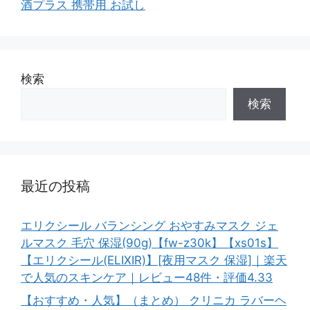
酒プラス 携帯用 お試し
検索
検索
最近の投稿
エリクシール バランシング おやすみマスク ジェ
ルマスク 毛穴 保湿(90g)【fw-z30k】【xs01s】
【エリクシール(ELIXIR)】[夜用マスク 保湿]｜楽天
で人気のスキンケア｜レビュー48件・評価4.33
【おすすめ・人気】（まとめ） クリニカ ラバーヘ