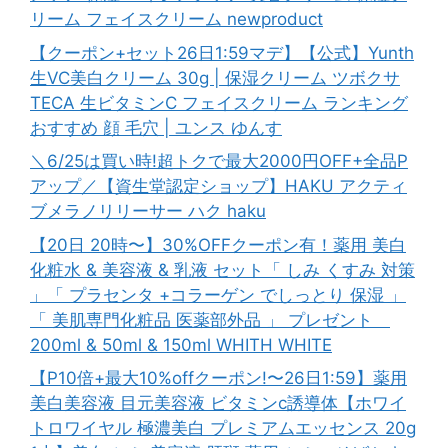
リーム フェイスクリーム newproduct
【クーポン+セット26日1:59マデ】【公式】Yunth
生VC美白クリーム 30g | 保湿クリーム ツボクサ
TECA 生ビタミンC フェイスクリーム ランキング
おすすめ 顔 毛穴 | ユンス ゆんす
＼6/25は買い時!超トクで最大2000円OFF+全品P
アップ／【資生堂認定ショップ】HAKU アクティ
ブメラノリリーサー ハク haku
【20日 20時〜】30%OFFクーポン有！薬用 美白
化粧水 & 美容液 & 乳液 セット「 しみ くすみ 対策
」「 プラセンタ +コラーゲン でしっとり 保湿 」
「 美肌専門化粧品 医薬部外品 」 プレゼント
200ml & 50ml & 150ml WHITH WHITE
【P10倍+最大10%offクーポン!〜26日1:59】薬用
美白美容液 目元美容液 ビタミンc誘導体【ホワイ
トロワイヤル 極濃美白 プレミアムエッセンス 20g