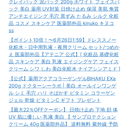
クレイパック 泥パック 200g ホワイト フェイスパ
ック 美白 薬用 UV対策 日焼け止め 保湿 美肌 角質
アンチエイジング 毛穴 黒ずみ たるみ シルク 化粧
品 コスメ スキンケア 医薬部外品 kinuko キヌコ
ss
【ポイント10倍！〜6月26日1:59】ドレススノー
化粧水・日中用乳液・夜用クリーム セット/つめか
え 医薬部外品【アテニア 公式】[ 化粧品 基礎化粧
品 スキンケア 美白 乳液 エイジングケア フェイス
クリーム シワ しわ 美白化粧水 ナイアシンアミド ]
【公式】薬用アクアコラーゲンゲルBIHAKU EXa
200g ドクターシーラボ | 美白 オールインワンゲ
ル シミ 毛穴 ハリ そばかす ビタミン コラーゲン
ジェル 乾燥 ビタミンC ギフト プレゼント
【最大22％OFFクーポン】 日焼け止め 下地 顔 体
UV 肌に優しい 乳液 美白 【 サンプロテクション
クリーム 40g 医薬部外品】 送料無料 紫外線 予防