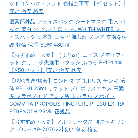
ッドコンパクトソフト 色指定不可 【×5セット】|
安い 激安 格安
医薬部外品 フェイスパック シートマスク 毛穴 パ
ック 美白 の ツルリ 顔 肌 へ WHITH WHITE フェ
イスパック 日本製 ニキビ 肌荒れ メンズ 皮膚を保
護 乾燥 保湿 30枚 480ml
【おすすめ・人気】（まとめ）エビス メディフィ
ット クリア 超先細毛ハブラシ ふつう B-191 1本
【×50セット】|安い 激安 格安
【現地直送/格安】コンビタ プロポリス チンキ 液
体 PFL30 25ml リキッド プロポリスエキス 高濃
度 フラボノイド アミノ酸 ミネラル スポイト
COMVITA PROPOLIS TINCTURE PFL30 EXTRA
STRENGTH 25ML 正規品
【おすすめ・人気】アルファックス 腰スッキリン
グ ブルー AP-707622|安い 激安 格安