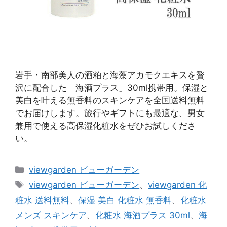
岩手・南部美人の酒粕と海藻アカモクエキスを贅
沢に配合した「海酒プラス」30ml携帯用。保湿と
美白を叶える無香料のスキンケアを全国送料無料
でお届けします。旅行やギフトにも最適な、男女
兼用で使える高保湿化粧水をぜひお試しくださ
い。
カ
viewgarden ビューガーデン
テ
タ
viewgarden ビューガーデン
、
viewgarden 化
ゴ
グ
粧水 送料無料
、
保湿 美白 化粧水 無香料
、
化粧水
リ
メンズ スキンケア
、
化粧水 海酒プラス 30ml
、
海
ー