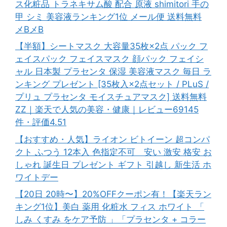
ス化粧品 トラネキサム酸 配合 原液 shimitori 手の
甲 シミ 美容液ランキング1位 メール便 送料無料
メBメB
【半額】シートマスク 大容量35枚×2点 パック フ
ェイスパック フェイスマスク 顔パック フェイシ
ャル 日本製 プラセンタ 保湿 美容液マスク 毎日 ラ
ンキング プレゼント [35枚入×2点セット / PLuS /
プリュ プラセンタ モイスチュアマスク] 送料無料
ZZ｜楽天で人気の美容・健康｜レビュー69145
件・評価4.51
【おすすめ・人気】ライオン ビトイーン 超コンパ
クト ふつう 12本入 色指定不可 安い 激安 格安 お
しゃれ 誕生日 プレゼント ギフト 引越し 新生活 ホ
ワイトデー
【20日 20時〜】20%OFFクーポン有！【楽天ラン
キング1位】美白 薬用 化粧水 フィス ホワイト 「
しみ くすみ をケア予防 」「プラセンタ + コラー