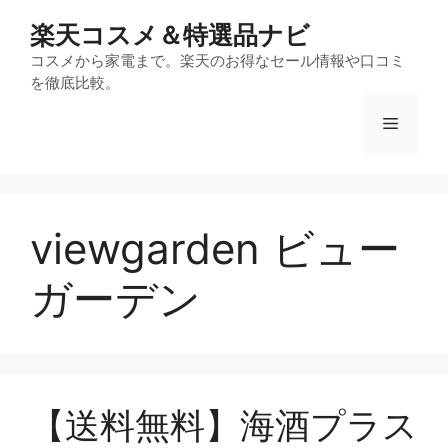
コ
楽天コスメ＆特選品ナビ
ン
テ
コスメから家電まで。楽天のお得なセール情報や口コミ
を徹底比較。
ン
ツ
メ
へ
ス
ニ
キ
ッ
viewgarden ビュー
プ
ュ
ガーデン
ー
【送料無料】海酒プラス