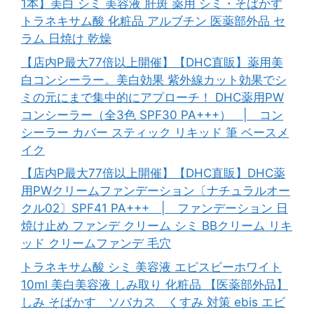
1本】美白 シミ 美容液 肝斑 薬用 シミ・そばかす
トラネキサム酸 化粧品 アルブチン 医薬部外品 セ
ラム 日焼け 乾燥
【店内P最大77倍以上開催】【DHC直販】薬用美
白コンシーラー。美白効果 紫外線カット効果でシ
ミの元にまで集中的にアプローチ！ DHC薬用PW
コンシーラー（全3色 SPF30 PA+++） | コン
シーラー カバー スティック リキッド 筆 ベースメ
イク
【店内P最大77倍以上開催】【DHC直販】DHC薬
用PWクリームファンデーション〔ナチュラルオー
クル02〕SPF41 PA+++ | ファンデーション 日
焼け止め ファンデ クリーム シミ BBクリーム リキ
ッド クリームファンデ 毛穴
トラネキサム酸 シミ 美容液 エビスビーホワイト
10ml 美白美容液 しみ取り 化粧品 【医薬部外品】
しみ そばかす ソバカス くすみ 対策 ebis エビ