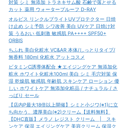
対策 シミ 無添加 トラネキサム酸 石鹸で落とせる
カット 薬用 ウォータープルーフ D-RAY
オルビス リンクルブライトUVプロテクター 日焼
け止め シミ予防 シワ改善 美白 UVケア 日焼け対
策 うるおい 低刺激 敏感肌 PA++++ SPF50+
ORBIS
ちふれ 美白化粧水 VC&AR 本体/しっとりタイプ/
無香料 180ml 化粧水 アットコスメ
ビタミンC誘導体配合 ★エイジングケア 無添加化
粧水 ホワイト化粧水100ml 美白 シミ 毛穴対策 保
湿 乾燥肌 敏感肌 年齢肌 スキンケア ローション 優
しい ホワイトケア 無添加化粧品 / ナチュラル / さ
っぱり セール
【店内P最大18倍以上開催】シミと小ジワ(※1)に立
ち向かう、濃厚美白(※2)クリーム【送料無料】
【DHC直販】メラノ レジスト クリーム | スキ
ンケア 保湿 エイジングケア 美容クリーム 保湿ク